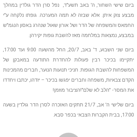
ביום שישי השחור, ה' באב תשע"ד, נפל סרן הדר גולדין במהלך
מבצע צוק איתן. אלא שבזה לא תמה המערכה. גופתו נלקחה ע"י
החמאס והמשפחה של הדר ושל אורון שאול שנהרג באסון הנגמ"ש
במבצע, נמצאות במלחמה מאז להשבת גופות יקירהן.
ביום שני השבוע, ד' באב, 20/7, החל מהשעה 9:00 ועד 17:00,
יתקיימו בכיכר רבין פעולות להחדרת התודעה במאבקן של
המשפחות להשבת הגופות. חניכי תנועות הנוער, חברים מהמכינות
הקדם צבאיות, משפחה וחברים יפגשו בכיכר – יזדהו, יכתבו ויחדדו
את המסר- "הלב לא שלם"!הציבור מוזמן!
ביום שלישי ה' אב, 21/7 תתקים האזכרה לסרן הדר גולדין בשעה
17:00, בבית הקברות הצבאי בכפר סבא.