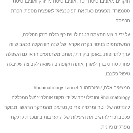
חוקרים מאוניברסיטת יוטה, אוניברסיטת ניו יורק ואוניברסיטת
סטנפורד, מפגינים כעת את הפוטנציאל לאופציה נוספת: הכרת
הכניסה.
על ידי ביצוע התאמה קטנה לזווית כף רגלם בזמן ההליכה,
המשתתפים בניסוי בקרה אקראי של שנה חוו הקלה בכאב שווה
ערך לתרופות. באופן ביקורתי, אותם משתתפים הראו גם השפלה
פחות סחוס ברך לאורך אותה תקופה בהשוואה לקבוצה שקיבלה
טיפול פלצבו.
ממצאים אלה, שפורסמו ב Rheumatology Lancet
Rheumatology והובילו יחד על ידי סקוט אוהלריץ 'של המכללה
להנדסה של יוטה ומרסיה פרייס, מגיעים מהמחקר הראשון מבוקר
פלסבו כדי להדגים את היעילות של התערבות ביומכנית לדלקת
מפרקים ניוונית.