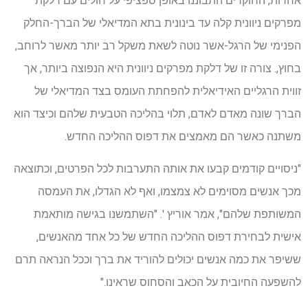
אחרות, החוקרים התבוננו באופן ספציפי על חולים עם דלקת
מפרקים ניוונית קלה עד בינונית בתא המדיאלי של הברך-החלק
הפנימי של הרגל-אשר נוטה לשאת משקל רב יותר מאשר לרוחב,
בחוץ,. צורה זו של דלקת מפרקים ניוונית היא הנפוצה ביותר, אך
זווית הרגליים האידיאלית להפחתת העומס בצד המדיאלי של
הברך שונה מאדם לאדם, תלוי בהליכה הטבעית שלהם וכיצד הוא
משתנה כאשר הם מאמצים את דפוס ההליכה החדש.
"ניסויים קודמים קבעו את אותה התערבות לכל הפרטים, וכתוצאה
מכך אנשים מסוימים לא צמצמו, ואף לא הגדלו, את העמסה
המשותפת שלהם", אמר אוריץ '. "השתמשנו בגישה מותאמת
אישית לבחירת דפוס ההליכה החדש של כל אחד מהאנשים,
ששיפר את כמה אנשים יכולים להוריד את ברך וככל הנראה תרם
להשפעה החיובית על הכאב והסחוס שראינו."