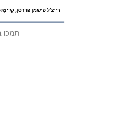
– רייצ'ל פישמן פדרסן,
קָדִימָה
תמכו ב