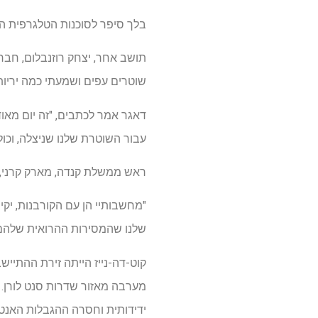
בלך סיפר לסוכנות הטלגרפית היהודית כ
שוטרים עפים ושמעתי כמה יריות"
דאגר אמר לכתבים, "זה יום מאוד 
עבור השוטרת שלנו שניצלה, וכולנ
ראש ממשלת קנדה, מארק קרני, כת
"מחשבותיי הן עם הקורבנות, יקי
שלנו שהמסירות ההרואית שלהם 
קוט-דה-נייז הייתה זירת ההתיי
מערבה מאזור שדרות סנט לורן. ל
ידידותית וחסרה ההגבלות האנטי