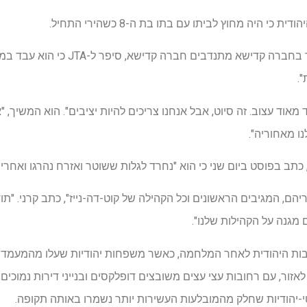
י היה מחוץ לביתו עם בתו בת ה-8 כשהירי התחיל.
תושב אחר, יצחק רוזנבלום, חבר בחברה קדי
.
מאוד עצוב. זה סיוט, אבל אנחנו צריכים להיות יציבים". הוא המשיך, "
ו מאחוריה".
ב בפוסט ביום שני כי הוא "נחרד לגלות ששוטר ואזרח נהרגו ואחרים 
ריהם, המגיבים הראשונים וכל הקהילה של קוט-דה-נייז", כתב קרני. "
מגנה על הקהילות שלנו".
שבות היהודית לאחר המלחמה, כאשר משפחות יהודיות שעלו מהמעמד ה
אזור, עם רחובות עצי עצים משובצים דופלקסים ובנייני דירות נמוכים,
-יהודיות שחלק מהמובלעות העשירות יותר נשמרו באותה תקופה.