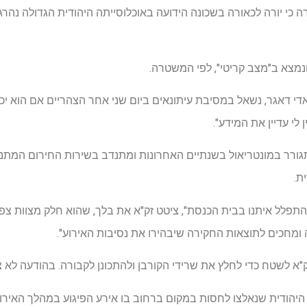
מרה כי יורה לכאורה בשכונה הידועה באוכלוסייתה היהודית הגדולה נה
ונמצא ב"מצב קריטי", לפי המשטרה.
 דאגר, נשאל במסיבת עיתונאים ביום שני אחר הצהריים אם הוא יכו
ן לי עדיין את המידע".
ורר במונטריאול בשנתיים האחרונות ומתנדב בשירות החירום המתנדב
ת.
התפלל איתנו בבית הכנסת", ציטט זק"א את בלך, שהוא חלק מצוות צפ
מחכים לתוצאות החקירה שיבהירו את נסיבות האירוע".
"א לשטח כדי לחלץ את שרידי הקורבן ולהתכונן לקבורה. בהודעה לא צו
 היהודית שנאלצו לחסות במקום ברחוב בו אירע הפיגוע במהלך האירוע