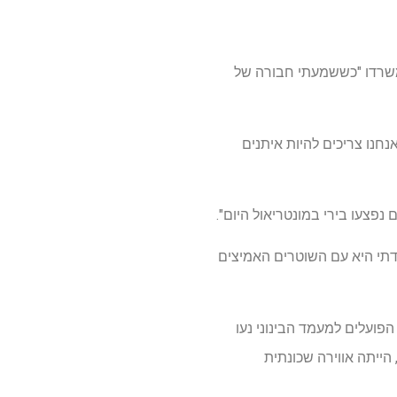
שא מתנדבים חברה קדישא, סיפר ל-JTA כי הוא עבד במשרדו "כששמעתי חבורה של
אנחנו צריכים להיות איתנים
נפצעו בירי במונטריאול היום".
תודתי היא עם השוטרים האמיצים
פועלים למעמד הבינוני נעו
 הייתה אווירה שכונתית