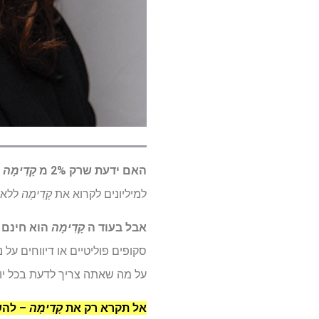
האם ידעת שרק 2% מ
קָדִימָה
ה
למיליונים לקרוא את
קָדִימָה
ללא ח
אבל בעוד ה
קָדִימָה
הוא חינם 
סקופים פוליטיים או דיווחים על
על מה שאתה צריך לדעת בכל יום
אל תקרא רק את
קָדִימָה
– להשק