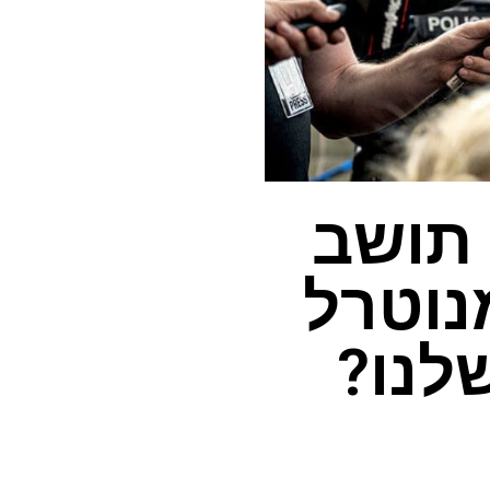
 תושב
נוטרל