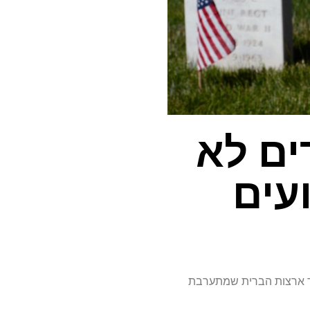
ים לא
עים
נגד ארצות הברית שמתערבת