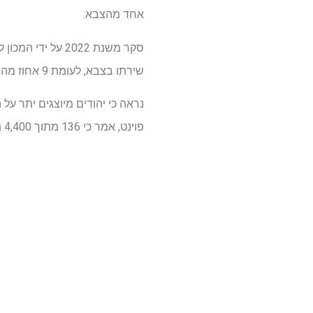
אחד מהצבא.
שירתו בצבא, לעומת 9 אחוז מהציבור הרחב, אם כי המחקר לא שולט בגורמים אחרים כמו גאוגרפיה, רמת חינוך ורקע כלכלי.
נראה כי יהודים מיוצגים יתר על
פוינט, אמר כי 136 מתוך 4,400 הסטודנטים הכשרה קצינים – או כ -3 אחוזים – היו יהודים.