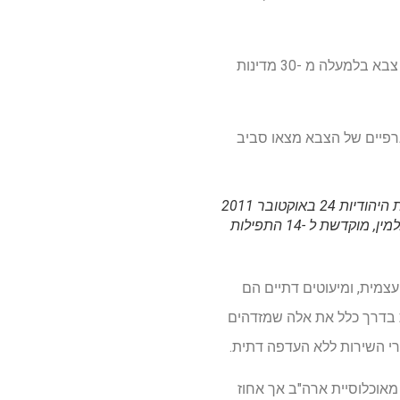
מכון אלף, סניף חב"ד, עובד עם 47 תפקידי צבא יהודיים וקיבל רבנים ואומר שהוא מגיע ל -3,500 אנשי צבא בלמעלה מ -30 מדינות
רפיים של הצבא מצאו סביב
המפקד הלאומי של ותיקי המלחמה היהודים אלן א. ​​פוק מדבר במהלך טקסי מסירות לאנדרטת הקפלות היהודיות 24 באוקטובר 2011
בבית העלמין הלאומי ארלינגטון בארלינגטון, וירג'יניה. האנדרטה, העומדת על גבעת התפילות בבית העלמין, מוקדשת ל -14 התפילות
צמית, ומיעוטים דתיים הם
 בדרך כלל את אלה שמזדהים
ם מיוצגים מעט בשירות צבאי. לדוגמה, מורמונים מהווים גם כ -2 אחוזים מאוכלוסיית ארה"ב אך אחוז