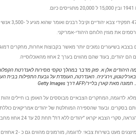
ם.
סמים את מגזין הלוחם היהודי-אמריקני.
 בצבא בשיעורים נמוכים יותר מאשר בקבוצות אחרות, מחקרים דמוג
.
תמונה מאת קארן בלייר/AFP דרך Getty Images
א. לדוגמה, המחקרים הצבאיים מבוססים על האופן בו חיילים זהות ע
ותם בסקרים. ובעוד שהספירה המוחלטת של יהודים אמריקאים כוללת
יקראו "יהודים ללא דת" תחת 20 עד 24 אחוז מחברי השירות ללא העדפה דתית.
נראה כי מיעוטים דתיים אחרי