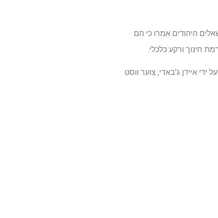
ות והבנה חברתית, קבוצת סנגור מוסלמית, מצא כי 5 אחוז מהנשאלים היהודים אמרו כי הם
די איידן ג'באדי, צוער ווסט