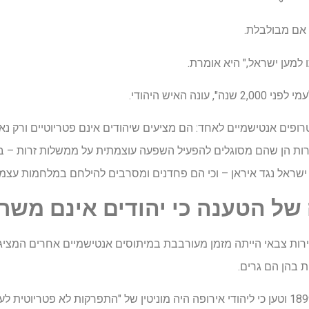
 אם מבולבלת.
 למען ישראל," היא אומרת.
נה האיש היהודי.
פים אנטישמיים לאחד: הם מציעים שיהודים אינם פטריוטיים ורק נאמ
ות הן שהם מסוגלים להפעיל השפעה עוצמתית על ממשלות זרות – ב
שראל נגד איראן – וכי הם פחדנים ומסרבים להילחם במלחמות עצמן
של הטענה כי יהודים אינם משר
ות צבאי הייתה מזמן מעורבבת במיתוסים אנטישמיים אחרים המציגים
 בהן הם גרים.
מארק טוויין כתב מאמר בשנת 1899 וטען כי ליהודי אירופה היה מוניטין של "התפרקות לא פט