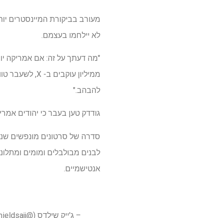
מעורב בביקורת המיינסטרים יות
לא יילחמו בעצמם.
"מה דעתך על זה: אם אמריקה יוצ
ממיליון עוקב
להבהב."
גודדק טען בעבר כי יהודים אמר
סדרה של סרטונים מונפשים שנו
לבנים מבולבלים ומומים ומתלוננ
אנטישמיים.
– ג'ייק שילדס (@jakeshieldsajj)