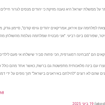
ר על ממשלת ישראל היא טענה מזיקת כי יהודים מנסים לגרור חיילי
את למלחמה עם איראן, אמריקאים יהודים גויסו קודם", סיימון גודק, מ
ים ב- X, לשעבר טוויטר, שפורסם ביום רביעי. "אני מבטיח שמלחמה נעלמת מהשולח
יקאים הם "מבחינה דמוגרפית, הכי פחות סביר שישלחו אי פעם לילדי
צרו עם בינה מלאכותית מתפשטת גם ברשת, כאשר אחד מהם כולל ס
ים שהם לא רוצים "להילחם באיראנים בישראל" תוך נזפים על ידי דמו
4h8
19 ביוני 2025