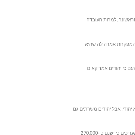
ראשונה, למרות העובדה
 שהמפקחת אמרה לה שהיא
פעם כי יהודים אמריקאים
יהודי. אבל יהודים משרתים גם
הצבא האמריקני אינו מחייב את חבריו לחשוף את דתם, אך ותיקי המלחמה היהודית בארצות הברית מעריכים כי ישנם כ -270,000