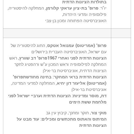
בתולדות הציונות הדתית
יו"ר:
פרופ' בת-ציון עראקי קלורמן
, המחלקה להיסטוריה,
פילוסופיה ומדעי היהדות,
האוניברסיטה הפתוחה ומכון בן-צבי
פרופ' (אמריטוס) עמנואל אטקס
, החוג להיסטוריה של
עם ישראל, האוניברסיטה העברית בירושלים
הציונות הדתית לפני ואחרי 1967
פרופ' דב שוורץ
, ראש
המחלקה לפילוסופיה וראש המכון ע"ש ורהפטיג לחקר
הציונות הדתית, אוניברסיטת בר-אילן
הציונות הדתית בראי המחקר: בחינה מחודשת
פרופ'
(אמריטוס) אליעזר דון יחיא
, המחלקה למדעי המדינה,
אוניברסיטת בר-אילן
דת, מוסר ומדיניות: הציונות הדתית וערביי ישראל לפני
מלחמת ששת הימים
מוקי צור
, חוקר ומחנך, קיבוץ עין גב
המיתוס והאתוס מתכתשים ומכילים: עוד מבט על
הציונות הדתית