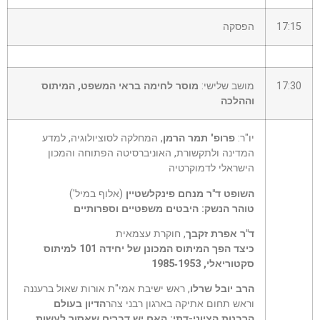
17:15
הפסקה
17:30
מושב שלישי:
מוסר לחימה בראי המשפט, המיתוס
וההלכה
יו"ר:
פרופ' תמר הרמן
, המחלקה לסוציולוגיה, למדע
המדינה ולתקשורת, האוניברסיטה הפתוחה והמכון
הישראלי לדמוקרטיה
השופט ד"ר מנחם פינקלשטיין
(אלוף במיל')
טוהר הנשק: היבטים משפטיים וספרותיים
ד"ר אפרת זקבך
, חוקרת עצמאית
כיצד הפך המיתוס המכונן של יחידה 101 למיתוס
סקטוריאלי, 1953‑1985
הרב יובל שרלו
, ראש ישיבת אמי"ת אורות שאול ברעננה
וראש תחום אתיקה בארגון רבני צהר
הדיון בעולם
הרבנות הציוני-דתי: האם יש דברים שאסור לעשות