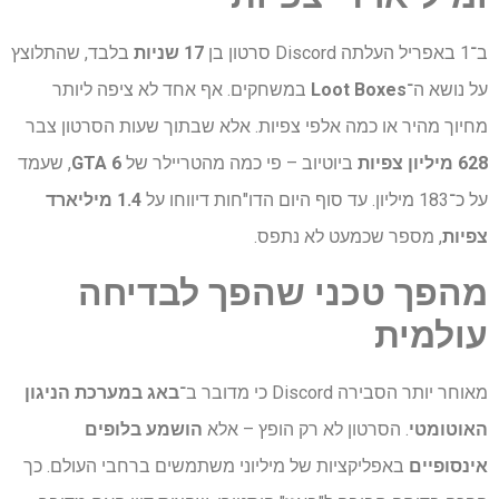
ב־1 באפריל העלתה Discord סרטון בן
17 שניות
בלבד, שהתלוצץ
על נושא ה־
Loot Boxes
במשחקים. אף אחד לא ציפה ליותר
מחיוך מהיר או כמה אלפי צפיות. אלא שבתוך שעות הסרטון צבר
628 מיליון צפיות
ביוטיוב – פי כמה מהטריילר של
GTA 6
, שעמד
על כ־183 מיליון. עד סוף היום הדו"חות דיווחו על
1.4 מיליארד
צפיות
, מספר שכמעט לא נתפס.
מהפך
טכני
שהפך
לבדיחה
עולמית
מאוחר יותר הסבירה Discord כי מדובר ב־
באג במערכת הניגון
האוטומטי
. הסרטון לא רק הופץ – אלא
הושמע בלופים
אינסופיים
באפליקציות של מיליוני משתמשים ברחבי העולם. כך