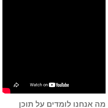
מה
אנחנו
לומדים
על
תוכן