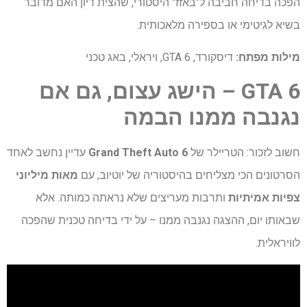
הפכה בדיחה חביבה ל"באזז" היסטורי, שהצית דיון האם מדובר
בשיא לגיטימי או בספירה מלאכותית.
מילות מפתח:
דיסקורד, GTA 6, ויראלי, באג טכני
GTA 6 – הישג
עצום
, גם
אם
נגנבה
ממנו
הבמה
חשוב לזכור: הטריילר של
Grand Theft Auto 6
עדיין נחשב לאחד
הסרטונים הכי מצליחים בהיסטוריה של יוטיוב, עם
מאות מיליוני
צפיות אמיתיות
ותרבות מעריצים שלא נראתה כמותה. אלא
שבאותו יום, ההצגה נגנבה ממנו – על ידי בדיחה טכנית שהפכה
לוויראלית.