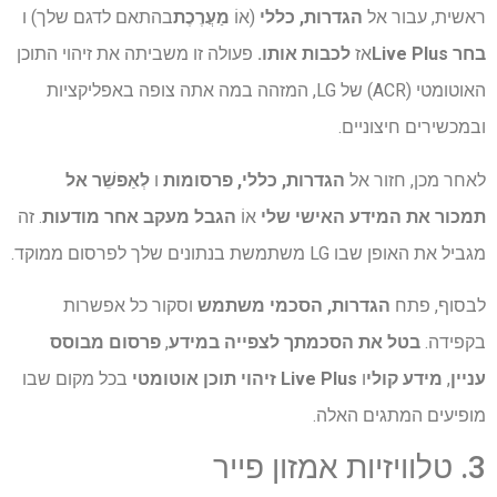
ראשית, עבור אל
הגדרות, כללי
(אוֹ
מַעֲרֶכֶת
בהתאם לדגם שלך) ו
בחר Live Plus
אז
לכבות אותו.
פעולה זו משביתה את זיהוי התוכן
האוטומטי (ACR) של LG, המזהה במה אתה צופה באפליקציות
ובמכשירים חיצוניים.
לאחר מכן, חזור אל
הגדרות, כללי, פרסומות
ו
לְאַפשֵׁר
אל
תמכור את המידע האישי שלי
אוֹ
הגבל מעקב אחר מודעות
. זה
מגביל את האופן שבו LG משתמשת בנתונים שלך לפרסום ממוקד.
לבסוף, פתח
הגדרות, הסכמי משתמש
וסקור כל אפשרות
בקפידה.
בטל את הסכמתך לצפייה במידע
,
פרסום מבוסס
עניין
,
מידע קולי
ו
Live Plus זיהוי תוכן אוטומטי
בכל מקום שבו
מופיעים המתגים האלה.
3. טלוויזיות אמזון פייר