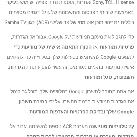
Sony, TCL, Hisense ואחרות, אוספות נתוני צפייה ושימוש בעיקר
באמצעות שירותי הפרסום והחשבונות של גוגל. דגמים מסוימים
כוללים גם זיהוי תוכן אוטומטי של צד שלישי (ACR), כגון Samba TV.
כדי להגביל את מעקב המודעות של Google, עבור אל
הגדרות,
פרטיות ומודעות
. אָז
הפוך
ו
התאמה אישית של מודעות
כדי
למנוע מ-Google להשתמש בפעילות שלך בטלוויזיה כדי להתאים
אישית מודעות. בדגמים מסוימים, זה עשוי להופיע תחת
הגדרות,
חשבונות, גוגל ומודעות
.
אם אתה מחובר לחשבון Google בטלוויזיה שלך, תוכל גם לנהל
את הגדרות המודעות ברמת החשבון על ידי
בחירת חשבון
Google שלך ​​ובדיקת הפרטיות והעדפות המודעות
.
עַל
טלוויזיות סוני
ישנה מערכת ACR נוספת להשבתה. עבור אל
הגדרות, מערכת
או הגדרות, פרטיות
ו
לְכַבּוֹת
סמבה