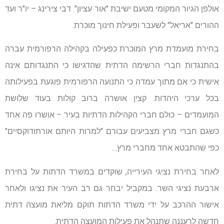
אולפן הגיור המקומי מטעם ישיבת "אור עציון". דבי צירינג – יו"ר ועד
ההורים "אריאל" לשעבר ופעילת חינוך מוכרת.
בחירת מועמדת מרץ המוכרת כפעילה בקהילה הרפורמית עברה
בהתנגדות חברי הרשימה הדתית שהדגישו כי התנגדותם אינה
אישית כי אם מתוך עמדה כי התנועה הרפורמית פוגעת בפעילותה
בכל ערכי היהדות. קצין אושרה ברוב קולות בעוד שלושת
המועמדים – כולם חברי הקהילות הדתיות בעיר – אושרו פה אחד
כשגם חברי מרץ מצביעים עבורם "למרות היותם אורתודוקסיים"
כפי שהתבטא אחד מחברי מרץ…
לאחר בחירת נציגי העירייה, שוקדים במשרד הדתות על בחירת
ארבעת נציגי השר. במקביל יבחר גם רב העיר את נציגו ולאחר
אישור ההרכב על ידי משרד הדתות תוקם מליאת מועצה דתית
חדשה לרעננה שתנהל את פעילות המועצה הדתית.