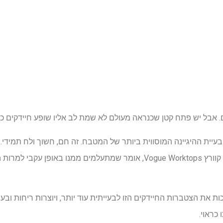
. אבל יש פתח קטן שכנראה מעולם לא שמת לב אליו שופע חיידקים כר
עיית ההיגיינה המוסווית ביותר של המטבח. זה חם, חשוך ולח תמידי. 
בקמעונאית משטחי העבודה של קוורץ Vogue Worktops, אומר שמתעלמים ממנו
ת את הצטברות החיידקים הזו לבעייתית עוד יותר, ויוצרות ריחות ובעי
כראוי.