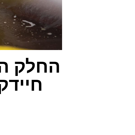
החלק ה
חיידקי