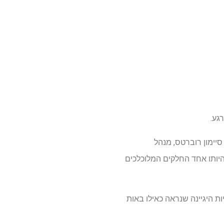
גע.
סיימון רוברטס, מנהל
 באופן עקבי למרות היותו אחד החלקים המלוכלכים
ות היגיינה שנראה כאילו באות