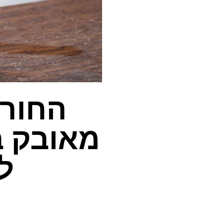
החורף
ל