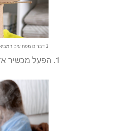
3 דברים מפתיעים המביאים לגידול עובש בבית שלך – ולמה מומחים ממליצים על ניקוי העומס כפתרון
1. הפעל מכשיר אדים כדי למנוע מהאבק לצוף