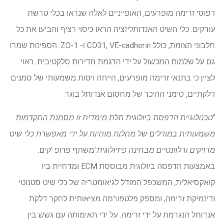
דפוסי זרימה מופרעים, האופייניים לאלה שנראו בכלי טרשת
עורקים. כלי השיט האנדותליזציה הראו כיסוי רציף והביעו את כל
חלבוני הצומת, כולל CD31, VE-cadherin ו- ZO-1. הספינות שמרו
גם על שלמות המכשול על ידי הדגמת חדירות סלקטיבית. ראוי
לציין כי בתנאי זרימה מופרעים, הייתה ויסות משמעותי של סמנים
דלקתיים, סימני ההיכר של מחסום אנדותל בוגר.
"
טכנולוגיית הדפסת ביולוגית תלת מימדית זו מסמנת התקדמות
משמעותית במודלים של מחלות מוחיות על ידי מאפשרת כלי שיט
מדויקים ורלוונטיים מבחינה פיזיולוגית
"משתף פרופ 'קים.
באמצעות הדפסה ביולוגית מבוססת ECM ומדחיית ביו
קואקסיאלית, המשכפל המודל לגיאומטריה של כלי שיט סטנוטי
ודינמיקת זרימה, ומספק פלטפורמה מציאותית לחקר דלקת
אנדותל הנגרמת על ידי זרימה. על ידי תאימותה עם גשש בין