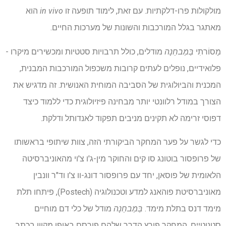
מולקולות פרו-דלקתיות. עם זאת, לימוד תופעה זו
in vivo
הוא
מאתגר בגלל המורכבות והשונות של מערכות החיים.
מָסוֹרתִי
בַּמַבחֵנָה
מודלים, כולל תרבויות סטטיות ומכשירים מיקרו -
פלואידיים, נופלים לעתים קרובות משכפול המורכבות המבנית,
המכנית והביולוגית של הסביבה המוחית האנושית. זה מדגיש את
הצורך במודל רלוונטי יותר מבחינה פיזיולוגית כדי ללמוד כיצד
דפוסי זרימה לא תקינים מניבים תפקוד לאנדותל ודלקת.
כדי לגשר על פער המחקר הביקורתי הזה, צוות שיתופי בראשותו
של פרופסור בוטונג סו קים והחוקר מין-ג'ו צ'וי מהאוניברסיטה
הלאומית של פוסאן, יחד עם פרופסור דונג-וו צ'ו וד"ר וונבין
מאוניברסיטת פוהאנג למדע וטכנולוגיה (Postech), פיתחו תלת
מימד דנס בתלת מימד.
בַּמַבחֵנָה
מודל של כלי דם מוחיים
סטנוטיים. המחקר פורץ הדרך שלהם פורסם באופן מקוון בכתב