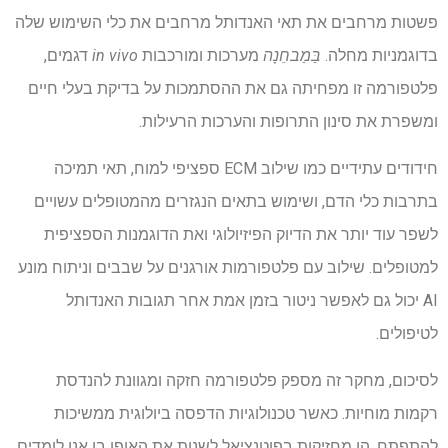
פשטות מרחבים את תאי האנדותל מרחבים את כלי השימוש שלה
בדוגמניות מחלה.
בַּמַבחֵנָה
מערכות ומורכבות
in vivo
דגמים,
פלטפורמה זו מפחיתה גם את ההסתמכות על בדיקת בעלי חיים
ומשפרת את סינון התרופות והערכות הרעילות.
חידודים עתידיים כמו שילוב ECM ספציפי למוח, תאי תמיכה
בתרבות כלי הדם, ושימוש בתאים הנגזרים מהמטופלים עשויים
לשפר עוד יותר את הדיוק הפיזיולוגי ואת הדוגמנות הספציפית
למטופלים. שילוב עם פלטפורמות אורגנים על שבבים וניתוח מונע
AI יכול גם לאפשר ניטור בזמן אמת אחר תגובות האנדותל
לטיפולים.
לסיכום, מחקר זה מספק פלטפורמה חזקה ומגוונת להנדסת
רקמות מוחיות. כאשר טכנולוגיות הדפסה ביולוגית ממשיכות
להתפתח, הן מחזיקות בפוטנציאל לשנות את האופן בו אנו לומדים