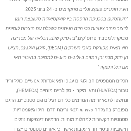
העת
חומרים פונקציונליים מתקדמים
ב- 24 ביוני 2025.
"
השתמשנו בטכניקת הדפסת ביו קואקסיאלית משובצת רומן
לייצור מהיר
צינורות כלי הדם הניתנים לשכלת עם היצרות לומינית
מבוקרת
"מסביר פרופ 'קים."
ביו-סינק שלנו, הכלאה של מטריצה
חוץ-תאית מפורקת באבי העורקים (DECM), קולגן ואלגינט, הציעו
הן חוזק מכני והן רמזים ביולוגיים חיוניים לתמיכה בחיבור תאי
אנדותל ותפקוד
"
הכלים המנופטים הביולוגיים עטפו תאי אנדותל אנושיים, כולל וריד
טבור (HUVECs) ותאי מיקרו -וסקולריים מוחיים (HBMECs),
ונחשפו לתנאי זרימה המדמים כלי דם רגילים וגם סטנוטיים. הדגם
מפוברק בהצלחה
in vivo
תנאי זרימת הדם וחיקו גיאומטריות
סטנוטיות הקשורות למחלות מוחיות. הדמיות דינמיקות נוזלים
חישוביות וניסויי חרוזי עקבות אישרו כי אזורים סטנוטיים ייצרו