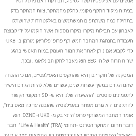
אנשים עם אפילפסיה קשה לטיפול, הבודקת האם ניתן להסיר
בניתוח מיקוד התקף מקומי. כחלק מהמחקר, צוות המחקר בדק
בתחילה כמה משתתפים המשתמשים באלקטרודות שהושתלו
לאבחון עם חבילות מיקרו-מיקרו נוספות-אשר הוקמו על ידי קבוצת
העבודה בהנהגת המחבר המשותף פרופ 'פלוריאן מורמן ב- UKB-
כדי לקבוע אם ניתן לאתר את המוח העומק במוח האנושי ברגע
שרוח הרוח של ה- EEG הוא מעבר לתקן הבינלאומי, ובכך.
המסקנה של חוקרי בון היא שהתקפים האפילפטיים, אם כי ההנחה
שהם הגורם במשך עשרות שנים, עשויים שלא להיות הגורם הישיר
לתסמינים פוסטים. "ההשערה שלנו היא ש- SD המקומי הקשור
להתקפים הוא גורם מפתח באפילפסיה שהובנה עד כה מאסיבית",
אומר המחבר המשותף פרופ 'היינץ בק מ- UKB ו- DZNE. הוא
דובר תחום המחקר הטרנס -תחומי (TRA) "Life & Health" וחבר
באשכול הצטיינות החיסון באוניברסיטת בון. התוצאות מצביעות על