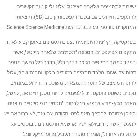
ישירות לתסמינים שלאחר האיקטל, אלא גלי קיטוב הקשורים
להתקפים, הידועים גם בשם התפשטות קיטוב (SD). תוצאות
המחקרים פורסמו כעת בכתב העת Science Science Medicine.
בפרקטיקה הקלינית היומיומית נצפים תסמינים באופן קבוע לאחר
התקפים אפילפטיים, המכונה "תסמינים שלאחר איקטל", אשר
בניגוד למשך התקפים הקצר בדרך כלל, בדרך כלל נמשך מספר
דקות עד שעות. מלבד תסמינים כמו דיבור לקוי והבנת שפה, עלול
להתרחש מצב של חוסר התמצאות. משוטט זה, הידוע במונחים
טכניים כשוטט פוסקטי, יכול לפעמים להיות מסכן חיים אם, למשל,
האדם הלא-מודע שנפגע רץ לרחוב. "תסמינים פוסקטיים מופנים
באופן מסורתי להתקף האפילפטי הקודם. עם זאת, לא ברור אם יש
למעשה קשר נוירוביולוגי ישיר או שמא התסמינים מבוססים על
פתולוגיה אחרת", אומר הסופר המקביל פרופ 'מייקל וונזל