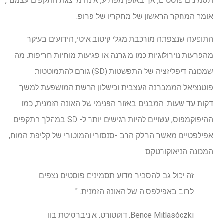
תסמינים פוסטים, אך באופן מפתיע, אינה מייצגת התקפים עצמם",
אומר המחקר הראשון של מחקריו של פרופ.
התופעה שנצפתה מורכבת מגלי קיטוב איטי, הידועים בעיקר
מהפרעות נוירולוגיות כמו מיגרנה או פגיעות מוחיות חריפות. מה
שמכונה דיפליזציה של התפשטות (SD) גורם להתמוטטות
פוטנציאל הממברנה העצבית וכישלון הרשת המושפעת למשך
דקות עד שעות. המבנים באזור הפנימי של האונה הזמנית, כמו
ההיפוקמפוס, עשויים להיות רגישים יותר ל- SD במהלך התקפים
אפילפטיים מאשר החלק הרב -סנסורי והמוטורי של קליפת המוח,
המכונה הניאוקורטקס.
זה יכול גם להסביר מדוע תסמינים פוסטים נצפים
לרוב באפילפסיה של האונה הזמנית. "
Bence Mitlasóczki, דוקטורט, אוניברסיטת בון