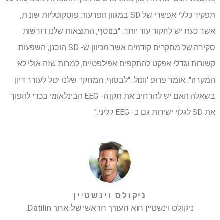
תפקיד כללי אפשרי של SD במגוון הפרעות פוסקוטליות שונות,
אשר כעת יש לחקור עוד יותר. "בנוסף, התוצאות שלנו דורשות
סקירה של מחקרים קודמים אשר מכיוון ש- SD הוסנן, השפעות
קשורות וגדלי אפקט להתקפים אפילפטיים, למרות שזה אולי לא
המקרה", אומר פרופ 'וונזל. "לבסוף, המחקר שלנו יכול לעורר דיון
בשאלה האם יש להרחיב את תקן ה- EEG הבינלאומי בכדי להפוך
את SD לגלוי ישירות גם ב- EEG קליני."
ניקולס וינשטיין
ניקולס וינשטיין הוא העורך הראשי של אתר Datilin.