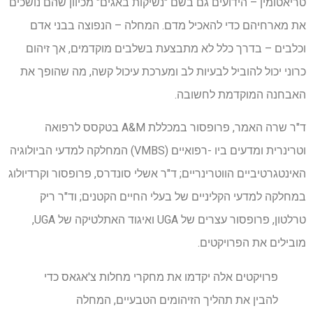
טריאטומין – הידועים גם בשם "נשיקות באגים" מכיוון שהם נושכים
את מארחיהם כדי להאכיל מדם. המחלה – הנפוצה בבני אדם
וכלבים – בדרך כלל לא מתבצעת בשלבים מוקדמים, אך זיהום
כרוני יכול להוביל לבעיות לב ומערכת עיכול קשה, מה שהופך את
האבחנה המוקדמת לחשובה.
ד"ר שרה האמר, פרופסור במכללת A&M בטקסס לרפואה
וטרינרית ומדעים ביו -רפואיים (VMBS) המחלקה למדעי הביולוגיה
האינטגרטיביים הווטרינריים; ד"ר אשלי סונדרס, פרופסור וקרדיולוג
במחלקה למדעי הקליניים של בעלי החיים הקטנים; וד"ר ריק
טרלטון, פרופסור עצרים של UGA ואיגוד האתלטיקה של UGA,
מובילים את הפרויקטים.
פרויקטים אלה יקדמו את מחקרי מחלות צ'אגאס כדי
להבין את תהליך הזיהומים הטבעיים, המחלה