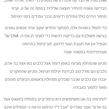
DNA טפיל או הבדיקה אינה רגישה מספיק כדי לאתר את ה- DNA,
הבדיקה עשויה להחזיר תוצאה שלילית. בנוסף,
זה של ט. קרוזי
מחזור החיים כולל טפילים רדומים, ובכך עמידים בפני הטיפול.
כדי לטפל בסוגיות אלה, המחקר החדש יעקוב אחר אנשים נגועים
בגישה משולבת עם בדיקות רגישות כדי לאתר הן את ה- DNA של
הטפיל והן את תגובת הגוף לזיהום, תוך טיפול בתרופה
אנטיפרזיטית במשטר שונה.
מכיוון שהמחלה מציגה באופן דומה אצל כלבים כמו אצל בני אדם,
כלבים הם מודל טוב לבחינת יעילות הטיפול, ומכיוון שהחוקרים
יעבדו עם כלבים שכבר סובלים ממחלת צ'אגאס, הבעלים מונעים
מאוד לתמוך בעבודה.
"התרופה בה אנו משתמשים היא טיפול קיים במחלת צ'אגאס אצל
בני אדם", אמר סונדרס. "אבל ד"ר טרלטון הראה כי הטפילים אינם