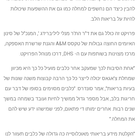
להבין כיצד הם נחשפים למחלה כמו גם את ההשפעות שיכולות
להיות על בריאות הלב.
פרויקט זה כולל גם את ד"ר הת'ר מנלי ליליברידג ', המנכ"ל של סינון
האיומים החוצה גבולות של טקסס A&M והגנת שרשרת האספקה,
מרכז מצוינות בשותפות עם ה- DHS, דרכו מנוהל הפרויקט.
"אחת הסיבות לכך שמעקב אחר כלבים מועיל כל כך היא מכיוון
שמחלת צ'אגאס יכולה לייצר כל כך הרבה קבוצות משנה שונות של
בעיות בריאות", אמר סונדרס. "כלבים מסוימים בסופו של דבר עם
חריגות בלב, אבל מספר גדול ממשיך לחיות ועובד בשמחה במשך
שנים רבות. אחרים ימותו די פתאום, לפני שמישהו ידע שיש להם
את המחלה."
"הקלטת מידע בריאותי מאוכלוסייה כה גדולה של כלבים תעזור לנו