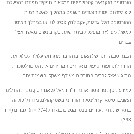
הורמונים הנקראים קטכולמינים ממלאים תפקיד מפתח בהפעלת
ליפוליזה ובוויסות הצעדים השונים בתהליך. כאשר רמות
ההורמונים הללו גדלות, עקב לחץ פסיכולוגי או במהלך האימון,
למשל, ליפוליזה מופעלת ביתר שאת בקרב נשים מאשר אצל
גברים.
הבנה טובה יותר של האופן בו הדבר מתרחש עלולה לסלול את
הדרך לתרופות וטיפולים אחרים המורידים את הסיכון לסוכרת
מסוג 2 אצל גברים הסובלים מעודף משקל והשמנת יתר.
למידע נוסף, פרופסור ארנר וד"ר דניאל פ, אנדרסון, מבית החולים
האוניברסיטאי קרולינסקה הודדינג בשטוקהולם, מדדו ליפוליזה
בתאי שומן תת עוריים בבטן מנשים בוגרות (n = 774) וגברים (n =
298).
התאים הודגרו לבד או עם ריכוזים הולכים וגוברים של מספר