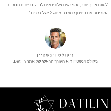
"לטווח ארוך יותר, הממצאים שלנו יכולים לסייע בפיתוח תרופות
המורידות את הסיכון לסוכרת מסוג 2 אצל גברים."
ניקולס וינשטיין
ניקולס וינשטיין הוא העורך הראשי של אתר Datilin.