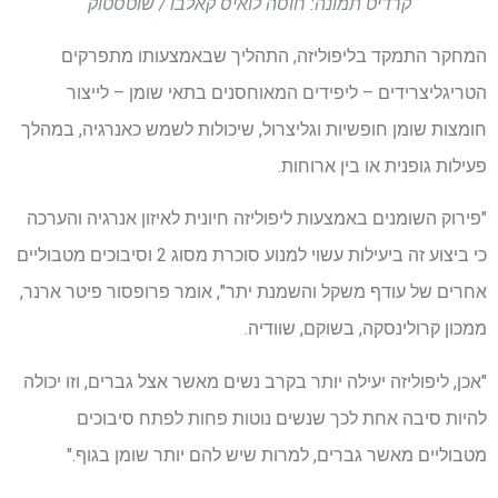
קרדיט תמונה: חוסה לואיס קאלבו / שוטסטוק
המחקר התמקד בליפוליזה, התהליך שבאמצעותו מתפרקים
הטריגליצרידים – ליפידים המאוחסנים בתאי שומן – לייצור
חומצות שומן חופשיות וגליצרול, שיכולות לשמש כאנרגיה, במהלך
פעילות גופנית או בין ארוחות.
"פירוק השומנים באמצעות ליפוליזה חיונית לאיזון אנרגיה והערכה
כי ביצוע זה ביעילות עשוי למנוע סוכרת מסוג 2 וסיבוכים מטבוליים
אחרים של עודף משקל והשמנת יתר", אומר פרופסור פיטר ארנר,
ממכון קרולינסקה, בשוקם, שוודיה.
"אכן, ליפוליזה יעילה יותר בקרב נשים מאשר אצל גברים, וזו יכולה
להיות סיבה אחת לכך שנשים נוטות פחות לפתח סיבוכים
מטבוליים מאשר גברים, למרות שיש להם יותר שומן בגוף."