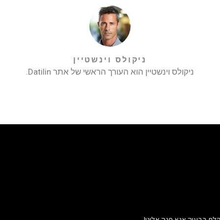
ניקולס וינשטיין
ניקולס וינשטיין הוא העורך הראשי של אתר Datilin.
לת בבעיה אנא פנה אלינו!