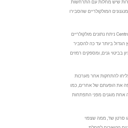
מרות שיש מחלות עם התרחשות
נגנונים המולקולריים שהסבירו
מחקר שנערך על ידי מרכז מחשבת העל של ברצלונה-Centro Nacional de Supercomputación (BSC-CNS) ניתח נתונים מולקולריים
ת המאמץ הגדול ביותר עד כה להסביר
ים רפואית קשורים לדמיון בביטוי גנים, ומספקים רמזים
, הם הצליחו להתחקות אחר מערכות
פה את הופעתם של אחרים, כמו
ה אחת מוגנים מפני התפתחות
ו סרטן שד, ממה שצפוי
גיים הקשורים למחלת