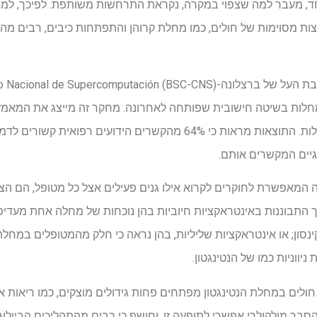
חד, מעבר למה שצפוי במקרה, נקראת התרחשות משותפת. לפיכך, ל
ת מסוימות של חולים, כמו מחלת קרוהן והתפתחות כיבים, רבים מהמ
יותר מ -4,000 חולים ו -45 מחלות בשיטה חישובית שפותחה לאחרונה. מחקר זה מייצג א
מדעית את הקשר הקליני בין מחלות. התוצאות מראות כי 64% מהקשרים הידוע
וגיים המקשרים אותם.
י רצף RNA, טכנולוגיה המאפשרת לחוקרים לקרוא אילו גנים פעילים אצל כל מטופל
ך התבוננות באינטראקציות חיוביות בהן נוכחות של מחלה אחת מעדי
ון; או אינטראקציות שליליות, בהן נראה כי חלק מהמטופלים במחל
יווניות כמו של הנטינגטון.
 חולים במחלת הנטינגטון מפתחים פחות גידולים מוצקים, כמו ריאות א
בר מולקולרי אפשרי לתופעה זו, וחושף כי רבים מהתהליכים הביולו