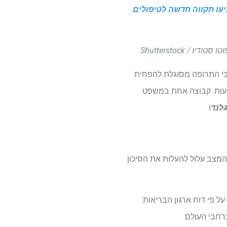
נת יתר לשפוך עד 16% ממשקל גופם, והציעו תקווה חדשה לטיפולים
פפטיד-פפטיד ארוך, חשף כי התרופה מסוגלת להפחית
עות. קבוצה אחת במשפט
גלנד
ו
המצב עלול להעלות את הסיכון
ל פי דוח ארגון הבריאות