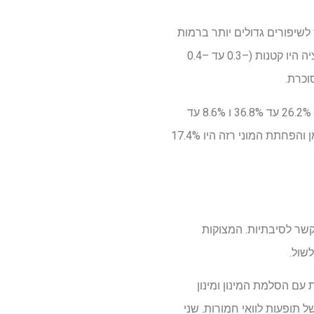
, ממצאי הניסוי חשפו כי הטיפול בקפרגלוטיד Maridebart היה קשור לשיפורים גדולים יותר ברמות
ההמוגלובין המוגבלות אצל משתתפים שמנים עם או בלי סוכרת. עם זאת, ההפחתה בהמוגלובין הגליזציה היו קטנות (–0.3 עד –0.4
בין אמצעי הרכב הגוף, הפחתה במסת השומן ובמסה הרזה כתוצאה מטיפול בקפרגלוטיד מרדברט היו 26.2% עד 36.8% ו 8.6% עד
11.6%, בהתאמה, בקרב משתתפי השמנת יתר. אצל משתתפים שמנים הסובלים מסוכרת, מסת השומן והפחתת המוני רזה היו 17.4%
קשר לסיבתיות. המצוקות
עם הסלמת המינון ומינון
ל תופעות לוואי חמורות. שני