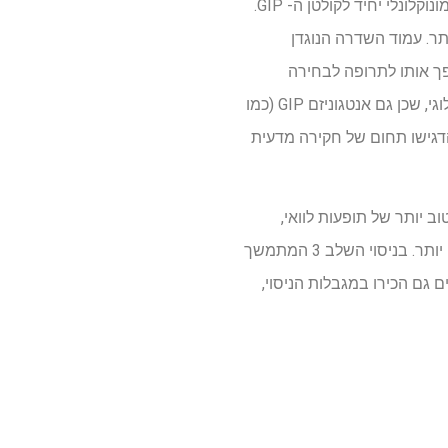
Maridebart Cafraglutide מורכב משני אנלוגים של פפטיד GLP-1 זהים המצורפים לאנטגוניסט נוגדני מונוקלונלי יחיד לקולטן ה- GIP.
ת בהשמנת יתר. עמוד השדרה הנוגדן
ט, מה שהופך אותו לתרופה לבחירה
להגברת ההקפדה על הטיפול והפחתת נטל הטיפול. מנגנון זה בולט בהתחשב בהקשר הגנטי והפרמקולוגי, שכן גם אנטגוניזם GIP (כמו
מרדיברט) וגם אגוניזם של GIP (כמו בטירזפטיד) היו יעילים בשילוב עם אגוניזם GLP-1, והדגישו תחום של חקירה מדעית
וב יותר של תופעות לוואי,
התומך בהתחלת הטיפול בקפרגלוטיד Maridebart במינון התחלה נמוך יותר ועם הסלמת מינון הדרגתי יותר. בניסוי השלב 3 המתמשך
 הכותבים גם הכירו במגבלות הניסוי,