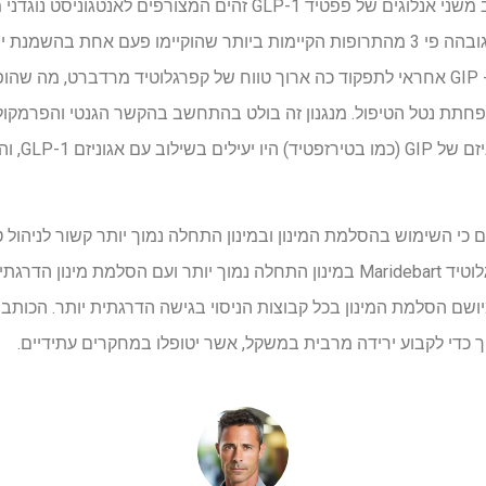
יש לו מחצית חיים של 21 יום, שגובהה פי 3 מהתרופות הקיימות ביותר שהוקיימו פעם אח
המונוקלונאלי הממוקד לקולטן ה- GIP אחראי לתפקוד כה ארוך טווח של קפרגלוטיד מרדבר
בקפרגלוטיד 
ים כי השימוש בהסלמת המינון ובמינון התחלה נמוך יותר קשור לניהול ט
Maridebart Cafraglutid, מיושם הסלמת המינון בכל קבוצות הניסוי בגישה הדרגתית יותר.
ך כדי לקבוע ירידה מרבית במשקל, אשר יטופלו במחקרים עתידיים.