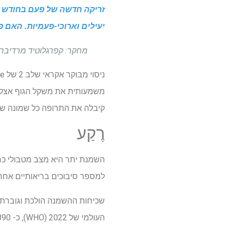
יעילים וארוכי-פעמיות. האם פ
מחקר: קפרגלוטיד מרדיברט פעם חודשי לטיפול
משמעותית את משקל הגוף אצל 
קיבלה את התרופה כל שמונה 
רֶקַע
השמנת יתר היא מצב מטבולי כרו
למספר סיבוכים בריאותיים אחרים, כולל סוכר
שכיחות ההשמנה הולכת וגוברת במ
העולמי של 2022 (WHO), כ- 890 מיליון מבוגרים וכ -160 מיליון ילדים ומתבגרים חיו עם השמנת יתר ברחבי העולם.