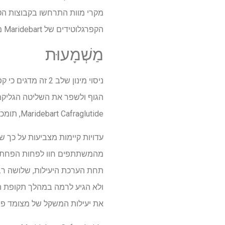
מקרי מוות התרחשו בקבוצות הטי
הקפרגלוטידים של Maridebart מאשר בקבוצת הפלצבו. לא הופיעו שום אותות בטיחות בלתי צפויים במהלך תקופת הניסיון.
מַשְׁמָעוּת
ניסוי מינון שלב
הגוף ולשפר את השליטה הגליקמ
Maridebart Cafraglutide, תומכים בקידום ניסוי שלב 3.
תחת הערכת היעילות, שלושה רבע
את יעילות המשקל של מצומד פפט