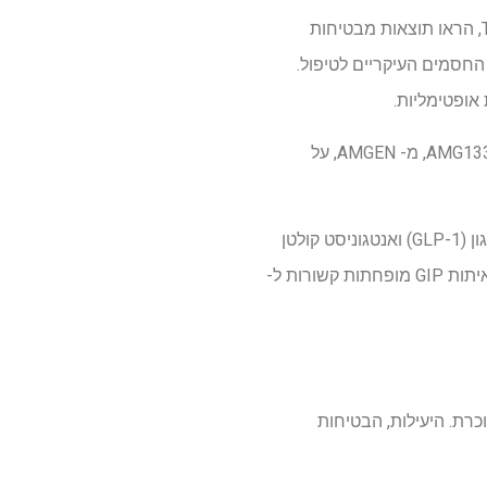
בקרב טיפולי טיפולים קיימים, מודולטורים לקולטני קולטנים הורמליים, כמו Semaglutide ו- Tirzepatide, הראו תוצאות מבטיחות
חסמים העיקריים לטיפול.
אופטימליות.
ניסוי שלב 2 זה נועד להעריך את ההשפעה של Maridebart Cafraglutide, הידוע גם בשם Maritide או AMG133, מ- AMGEN, על
Maridebart Cafraglutide היא מולקולה פועלת ארוכת שנים המשלבת אגוניסט קולטן דמוי גלוקגון-גלוקגון (GLP-1) ואנטגוניסט קולטן
(GIP) תלוי בגלוקוז (GIP). עדויות גנטיות תומכות ברציונל לאנטגוניזם של GIP, שכן גרסאות הקשורות לאיתות GIP מופחתות קשורות ל-
תר ו 127 אנשים עם השמנת יתר וסוכרת. היעילות, הבטיחות