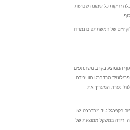
ת קיבלה זריקות כל שמונה שבועות.
וף.
לוקוזיים של המשתתפים נמדדו
גולוטיד מרדיברט בעבר גרם לירידה של 12.3% עד 16.2% במשקל הגוף הממוצע בקרב משתתפים
בלו קפרגלוטיד מרדברט חוו ירידה
ילות' נפרד, המעריך את
אצל משתתפים שמנים הסובלים מסוכרת, הפחתה במשקל הגוף הייתה 8.4% עד 12.3% בעקבות הטיפול בקפרגלוטיד מרדברט 52
1.. ניתוח היעילות לקבוצה זו הראה ירידה במשקל ממוצעת של