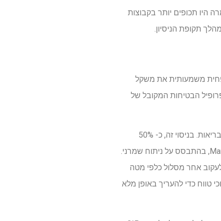
ה היו תכופים יותר בקבוצות
גל להפחית משמעותית את משקל
רופיל הבטיחות המקובל של
עדויות קיימות מצביעות על כך שהפחתת משקל של לפחות 15% קשורה לשיפורים ברורים בתוצאות הבריאות. בניסוי זה, כ- 50%
מהמשתתפים חוו לפחות הפחתה במשקל של 15% עם המינון הגבוה ביותר של Maridebart Cafraglutide, בהתבסס על ניתוח שמרני.
לעקוב אחר מסלול כלפי מטה
 במחקרים ארוכי טווח כדי להעריך באופן מלא