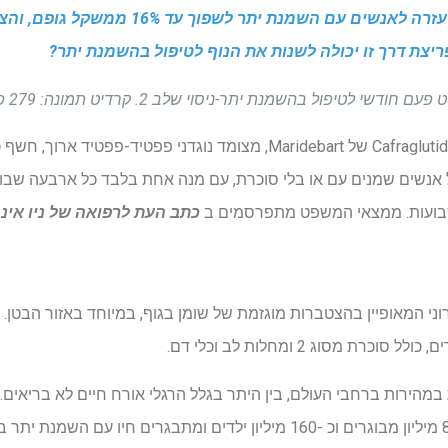
זריקה חדשה של פעם בחודש עזרה לאנשים עם השמ
ריצת דרך זו יכולה לשנות את הנוף לטיפול בהשמנת יתר?
 בהשמנת יתר-ניסוי שלב 2. קרדיט תמונה: 279 פוטו סטודיו / Shutterstock
ניסוי מבוקר אקראי שלב 2 של Cafraglutide של Maridebart, מצומד נוגדני 
אנשים שמנים עם או בלי סוכרת, עם מנה אחת בלבד כל ארבעה שבו
שבועות. ממצאי המשפט מתפרסמים ב
כתב העת לרפואה של ניו אינ
ני המאופיין בהצטברות מוגזמת של שומן בגוף, במיוחד באזור הבטן. 
ת מסוג 2 ומחלות לב וכלי דם.
הירות ברחבי העולם, בין היתר בגלל הרגלי אורח חיים לא בריאים. ע