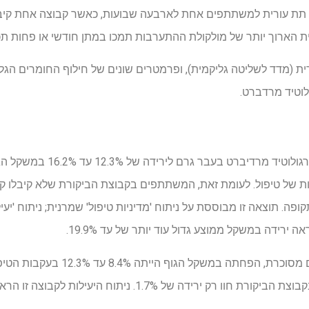
Maridebart Cafra הוזרק תת עורית למשתתפים אחת לארבעה שבועות, כאשר קבוצה אח
ת הארוך יותר של מולקולת ההתערבות תמכו במתן חודשי או פחות תכ
רית (מדד לשליטה גליקמית), ופרמטרים שונים של חילוף החומרים הג
ממצאי הניסוי הצביעו על כך שפר
ת יתר לאחר 52 שבועות של טיפול. לעומת זאת, המשתתפים בקבוצת הביקורת שלא קי
ה תקופה. תוצאה זו מבוססת על ניתוח 'מדיניות טיפול' שמרנית; ניתוח 'יע
ירידה במשקל ממוצע גדול עוד יותר של עד 19.9%.
שבועות. עם זאת, המשתתפים בקבוצת הביקורת חוו רק ירידה של 7%