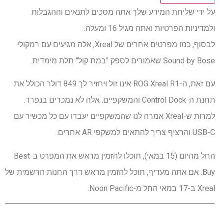
על ידי שליחת המידע שלך אתה מסכים לתנאים וההגבלות
ולמדיניות הפרטיות ואתה מגיל 16 ומעלה.
לבסוף, כמו מפרטים אחרים של Xreal, אלה מגיעים עם רמקולי
Sound by Bose שאמורים לספק "במת קול" תלת מימדית.
עם זאת, ה-ROG Xreal R1 אינו זול ויחזיר לך 849 דולר הכולל את
תחנת ה-Control Dock והמשקפיים. אלה לא נמכרים בנפרד.
למרות ש-Xreal אמרה לנו שהמשקפיים יעבדו עם כל מכשיר עם
USB-C והרציף צריך להתאים למשקפי AR אחרים.
החל מהיום (15 במאי), תוכלו להזמין מראש את המפרט ב-Best
Buy. אם אתה מעדיף, תוכל להזמין מראש דרך החנות הרשמית של
Xreal ב-17 במאי החל מ-Noon Pacific.