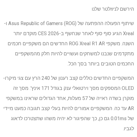
הירשם לניוזלטר שלנו
שיתוף הפעולה ההפתעה של Asus Republic of Gamers (ROG) ו-
Xreal הגיע סוף סוף לאחר שנחשף ב-CES 2026 מוקדם יותר
השנה. משקפי ROG Xreal R1 AR החדשים הם משקפיים חכמים
מתקדמים שנבנו למשחקים ועשויים להיות חלק מהמשקפיים
החכמים הטובים ביותר בסך הכל.
המשקפיים החדשים כוללים קצב רענון של 240 הרץ עם צגי מיקרו-
OLED המספקים מסך וירטואלי ענק בגודל 171 אינץ'. מסך זה
מוקרן בשדה ראייה של 57 מעלות, אחד הגדולים שראינו במשקפי
AR עד כה. המשקפיים אמורים להיות בעלי קצב תגובה כמעט מיידי
של 0.01ms גם כן, כך שהפיגור לא יהיה משהו שתצטרכו לדאוג
לגביו.