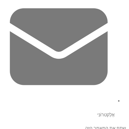
אֶלֶקטרוֹנִי
שתף את המאמר הזה