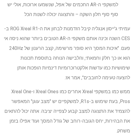
למשקפי ה-AR החכמים של אפל, שנשמעו ארוכות, אולי יש
סוף סוף חלון השקה – והתצוגה יכולה לשנות הכל
עמיתי ג'ייסון אנגליה קיבל הזדמנות לבחון את ה-ROG Xreal R1 ב-
CES השנה וכינה אותם משקפי ה-AR הטובים ביותר שהוא ניסה אי
פעם. "איכות המסך היא סופר מרשימה, קצב הרענון של 240Hz
הוא או כך חלק וחמאתי, והלבישה הנוחה בתוספת תכונות
שימושיות כמו עדשות אלקטרוכרומיות דינמיות הופכות אותן
להצעה טעימה לחובבים", אמר אז.
ממש כמו במשקפי Xreal אחרים כמו Xreal Ones ו-Xreal One
Pros, בעת שימוש ב-R1s, למשקפיים יש "מצב עוגן" המאפשר
להצמיד את התצוגה למצב קבוע לצפייה יציבה. אתה יכול להתאים
את הבהירות, יחס הגובה-רוחב של גודל המסך ועוד אפילו בזמן
משחק.