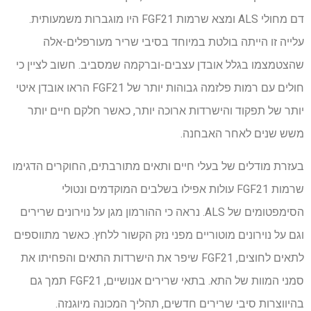
דם מחולי ALS ומצא שרמות FGF21 היו מוגברות משמעותית.
עלייה זו הייתה בולטת במיוחד בסיבי שריר מעורפלים-אלה
שהצטמצמו בגלל אובדן עצבים-וברקמה שמסביב. חשוב לציין כי
חולים עם רמות פלזמה גבוהות יותר של FGF21 הראו אובדן איטי
יותר של תפקוד והישרדות ארוכה יותר, כאשר חלקם חיים יותר
משש שנים לאחר האבחנה.
בעזרת מודלים של בעלי חיים ותאים מתורבתים, החוקרים הדגימו
שרמות FGF21 עולות אפילו בשלבים המוקדמים ונטולי
הסימפטומים של ALS. נראה כי ההורמון מגן על נוירונים שרירים
וגם על נוירונים מוטוריים מפני נזק הקשור ללחץ. כאשר מתווספים
לתאים לחוצים, FGF21 שיפר את הישרדות התאים והפחיתו את
סמני המוות של התא. בתאי שרירים אנושיים, FGF21 תמך גם
בהיווצרות סיבי שרירים חדשים, תהליך המכונה מיוגנזה.