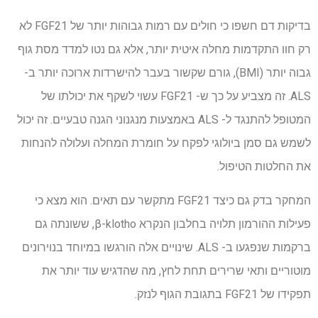
בדיקות דם חשפו כי חולים עם רמות גבוהות יותר של FGF21 לא
רק חוו התקדמות מחלה איטית יותר, אלא גם נטו למדד מסת גוף
גבוה יותר (BMI), גורם שקשור בעבר להישרדות ארוכה יותר ב-
ALS. זה מצביע על כך ש- FGF21 עשוי לשקף את יכולתו של
המטופל להתנגד ל- ALS באמצעות מנגנוני הגנה טבעיים. זה יכול
לשמש גם סמן ביולוגי לפקח על חומרת המחלה ועלולה להנחות
את החלטות הטיפול.
המחקר בדק גם כיצד FGF21 מתקשר עם תאים. הוא מצא כי
פעילות ההורמון תלויה בחלבון הנקרא β-klotho, ששונתה גם
ברקמות שנפגעו ב- ALS. שינויים אלה הורגשו במיוחד בנוירונים
מוטוריים ותאי שרירים תחת לחץ, מה שהדגיש עוד יותר את
תפקידו של FGF21 בתגובת הגוף לנזק.