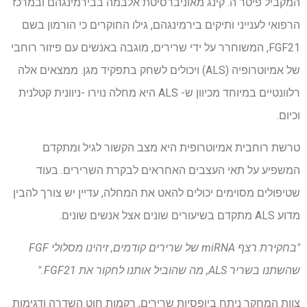
המקביל פיטר ה. קינג מאוניברסיטת אלבמה בבירמינגהם ובמרכז
הרפואי לענייני ותיקים בירמינגהם, גילו החוקרים כי הורמון בשם
FGF21, המשוחרר על ידי שרירים, מוגבה באנשים עם פיזור רוחבי
של אמיוטרופיה (ALS) ויכולים לשחק בתפקיד מגן. ממצאים אלה
רלוונטיים במיוחד מכיוון ש- ALS היא מחלה נוירו -ניוונית קטלנית
וכיום.
טרשת רוחבית אמיוטרופית היא מצב הקשור לגיל ומתקדם
המשפיע על תאי העצבים האחראים לבקרת השרירים. בעוד
שטיפולים מסוימים יכולים להאט את המחלה, עדיין יש צורך להבין
מדוע ALS מתקדם בשיעורים שונים אצל אנשים שונים.
"בחקירת רצף miRNA של שרירים קודמים, זיהינו מסלולי FGF
שהשתנו בשריר ALS, מה שהוביל אותנו לחקור את FGF21."
צוות המחקר ניתח ביופסיות שרירים, רקמות חוט השדרה ודגימות