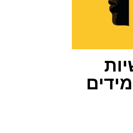
יות
ידים