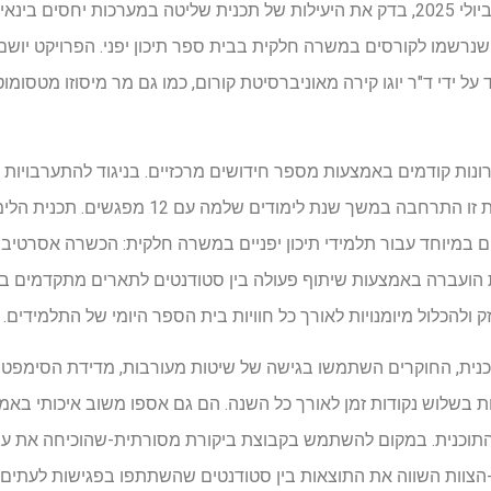
ב- 1 ביולי 2025, בדק את היעילות של תכנית שליטה במערכות יחסים בינ
רב 120 תלמידים שנרשמו לקורסים במשרה חלקית בבית ספר תיכון יפני. הפרויקט י
ל ידי ד"ר יוגו קירה מאוניברסיטת קורום, כמו גם מר מיסוזו מטסומוטו
ייחסה לחסרונות קודמים באמצעות מספר חידושים מרכזיים. בניגוד להתערבוי
שבועות או חודשים בלבד, תוכנית זו התרחבה במשך
ים במיוחד עבור תלמידי תיכון יפניים במשרה חלקית: הכשרה אסרטיבית,
ית הועברה באמצעות שיתוף פעולה בין סטודנטים לתארים מתקדמים בפס
 ולהכלול מיומנויות לאורך כל חוויות בית הספר היומי של התלמידים.
כנית, החוקרים השתמשו בגישה של שיטות מעורבות, מדידת הסימפטומ
יות בשלוש נקודות זמן לאורך כל השנה. הם גם אספו משוב איכותי באמ
 התוכנית. במקום להשתמש בקבוצת ביקורת מסורתית-שהוכיחה את 