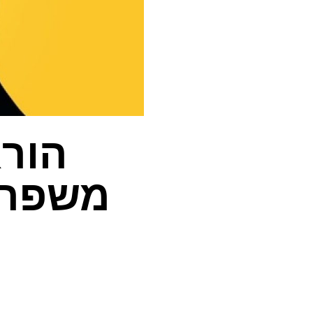
הורא
משפרת