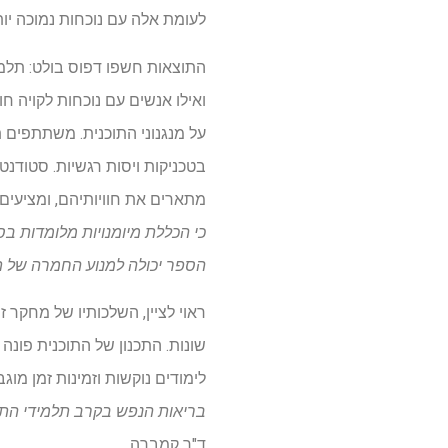
לעומת אלה עם נוכחות נמוכה יותר (10 פעמים או פ
התוצאות חשפו דפוס בולט: תלמי
ואילו אנשים עם נוכחות לקויה ח
על מנגנוני התוכנית. משתתפים ת
בטכניקות ויסות רגשיות. סטודנט
מתארים את חוויותיהם, ומציעים 
כי הכללת מיומנויות מלומדות ב
הספר יכולה למנוע החמרה של תס
ראוי לציין, השלכותיו של מחקר 
שונות. התכנון של התוכנית פונה
לימודים נוקשות וזמינות זמן מוגב
בריאות הנפש בקרב תלמידי התיכון בכיתות י"א 10 עד 12, אוכלוסייה שלעתים קרו
ד"ר קמברה.