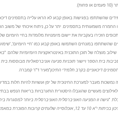
חות).
דים שהשתתפו בפגישות באופן קבוע לא הראו עלייה בתסמינים דיכאו
וו החמרה משמעותית בתסמינים. יתר על כן, ניתוח איכותי של משוב ה
כופים הזכירו בעקביות את יישום מיומנויות מלומדות בחיי היומיום ש
ים שהשתתפו במונחים השתמשו באופן קבוע כמו 'חיי היומיום', 'שימוש
שילוב מוצלח של תוכן התוכנית באינטראקציות היומיומיות שלהם. "
באו
סביבות בית הספר ויישור תוכניות מניעה אוניברסאליות מבוססות בי
מינים דיכאוניים בקרב תלמידי התיכון
"מעיר ד"ר קמברה.
זה נמשכות מעבר למערכת החינוכית של יפן ועשויות להיות חלות במדי
 לאילוצים מעשיים שהוגבלו היסטורית התערבויות בריאות הנפש בבתי ס
לת. "
גישה זו המניעה האוניברסלית האוניברסלית ביותר למסגרות בית
בות המוכרת במאמצי קידום בריאות הנפש