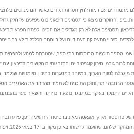
ולם מתמודדים עם רמות לחץ חסרות תקדים כאשר הם מנווטים בלחצים 
. ביפן, החוקרים מצאו כי תסמינים דיכאוניים משפיעים על חלק גדול
ת לדיכאון. תסמינים אלה לא רק מגדילים את הסיכון לפתח הפרעות דיכא
ידים, סיכויי התעסוקה העתידיים ועל רווחתם הכלכלית לאורך חייהם.
ויושמו מספר תוכניות מבוססות בתי ספר, שמטרתם למנוע ולהפחית תס
ת לרוב גורמי סיכון קוגניטיביים והתנהגותיים הקשורים לדיכאון. עם 
ת מוגבלת לטווח הארוך, במיוחד במסגרות בתיכון. מיומנויות שנלמדו בת
ספר הרחבה יותר, ותוכן התוכנית לא תמיד מהדהד את האתגרים הספצ
 הקיים התמקד בעיקר במתבגרים צעירים יותר, והשאיר פער בהבנתנו
 של פרופסור אקיקו אוגאטה מאוניברסיטת הירושימה, יפן, פיתח ובח
עמד לרשותו באופן מקוון ב- 17 במאי 2025, ויפורסם בכרך 174 של כתב העת