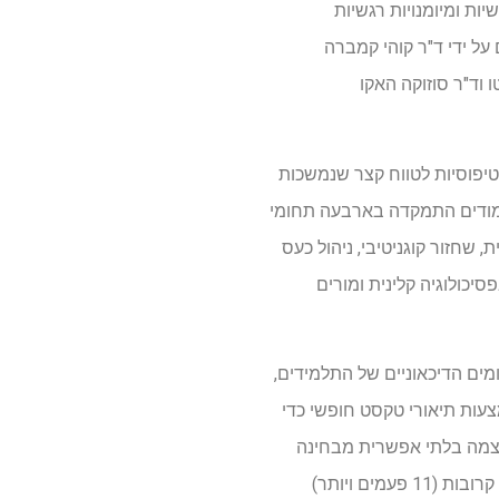
אישיות ומיומנויות רגשיות
ושם על ידי ד"ר קוהי קמברה
 וד"ר סוזוקה האקו
ות טיפוסיות לטווח קצר שנמשכות
 שנת לימודים שלמה עם 12 מפגשים. תכנית הלימודים התמקדה בארבעה תחומי
 שחזור קוגניטיבי, ניהול כעס
יכולוגיה קלינית ומורים
ים הדיכאוניים של התלמידים,
צעות תיאורי טקסט חופשי כדי
עצמה בלתי אפשרית מבחינה
לוגיסטית בגלל אילוצי הלימודים-הצוות השווה את התוצאות בין סטודנטים שהשתתפו בפגישות לעתים קרובות (11 פעמים ויותר)