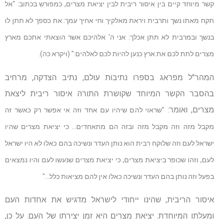
קשר מיוחד קיים בין איסור ריבית לבין יציאת מצרים, כמפורש בכתוב:
"אל
תקח מאתו נשך ותרבית ויראת מאלקיך וחי אחיך עמך: את כספך לא תתן לו
בנשך ובמרבית לא תתן אכלך: אני ה' אלהיכם אשר הוצאתי אתכם מארץ
מצרים לתת לכם את ארץ כנען להיות לכם לאלהים:" (ויקרא כה).
המהר"ל מפראג בספרו נתיבות עולם, נתיב הצדקה, מרחיב
בהסבר הקשר המיוחד שקושרת התורה איסור ריבית ליצאת
מצרים, ואומר:
"שראוי להם שיהיו עם אחד וזה אי אפשר רק כאשר זה
מקבל מזה וזה מקבל מזה ובזה הם מתאחדים… כי יציאת מצרים שהיו
ישראל לעם וזה שלוקח רבית הוא נותן העדר ונשיכה בהם כאלו לא היו ישראל
לעם, וזהו שכופר ביציאת מצרים, כי יציאת מצרים שנעשו לעם והיו נמצאים
בפעל וזה נותן בהם העדר ונשיכה כאלו אין להם מציאות כלל…"
איסור הריבית, שהינו ייחודי לישראל מדגיש את אחדות העם
ומעלתו המיוחדת. יציאת מצרים היא זמן יצירתו של העם. על כן,