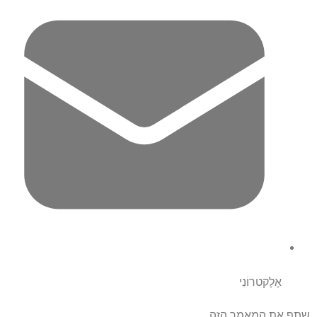
אֶלֶקטרוֹנִי
שתף את המאמר הזה