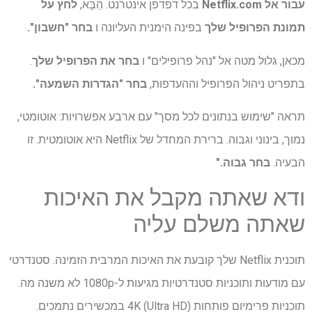
עבור אל
Netflix.com
בכל דפדפן אינטרנט. הַבָּא,
לחץ על
תמונת הפרופיל שלך
בפינה הימנית העליונה ו
בחר "חשבון".
מכאן, גלול מטה אל "נהל פרופילים" ו
בחר את הפרופיל שלך
.
בתפריט ניהול הפרופיל וההעדפות,
בחר "הגדרות השמעה".
תראה "שימוש בנתונים לכל מסך" עם ארבע אפשרויות: אוטומטי,
נמוך, בינוני וגבוה. ברירת המחדל של Netflix היא אוטומטית. זו
הבעיה.
בחר גבוה."
ודא שאתה מקבל את האיכות
שאתה משלם עליה
תוכנית Netflix שלך קובעת את האיכות המרבית הזמינה. סטנדרטי
עם מודעות ותוכניות סטנדרטיות מגיעות ל-1080p לא משנה מה.
תוכניות פרימיום פותחות 4K (Ultra HD) במכשירים נתמכים.