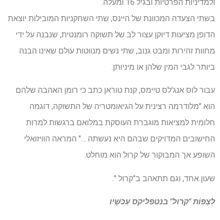
ולמדיניות הפרטיות ובגיל 16 ומעלה.
בשתי הצעדה המכוונת של היינס, שתי השחקניות המובילות יוצאת
הדופן מציעות דיוקן עצור לב של תשוקה רומנטית, שנבנה על ידי
מחוות זהירות ומבט גנוב, שתי נשים מנווטות עולם שאינו הבנה
ביותר לגבי המין שלהן או מיניותן.
עבור לוס אנג'לס טיימס, קנת טוראן כתב כי רומן האהבה שלהם
הוא "מלודרמה רצינית על הגיאומטריה של התשוקה, דוגמה
חלומית למציאות מוגברת העוסקת במלואם ברגשות למרות
החישובים המדויקים שבהם היא נעשתה …" המראה הוויזואלי
השופע אך המבוקור של קרול הוא מוחלט.
שעון אחד, וגם תתאהב ב"קרול ".
לִצְפּוֹת
"קרול" בנטפליקס
עַכשָׁיו