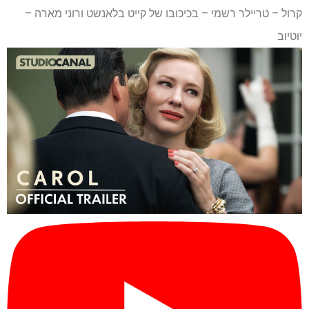
קרול – טריילר רשמי – בכיכובו של קייט בלאנשט ורוני מארה –
יוטיוב