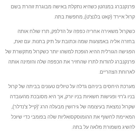
פרנקנברג במנהטן כשהיא נתקלת באישה מבוגרת זוהרת בשם
קרול איירד (קאט בלנצ'ט), מחפשת בתה.
כשקרול משאירה אחריה כפפה על הדלפק, תרז שולח אותה
בחזרה אליה באמצעות שמה וכתובת על תיק בחנות. עם זאת,
הפגישה הגורלית ההיא הופכת למשהו יותר כשקרול מתקשרת של
פרנקנברג להודות לתרז שהחזיר את הכפפה שלה והזמינה אותה
לארוחת הצהריים.
מערכת היחסים ביניהם גדלה על טיולים טעונים בביתה של קרול
בניו ג'רזי ופגישות חשאיות בניו יורק, אך היא מסובכת מהעובדה
שקרול נמצאת בעיצומה של גירושין מבעלה הרג '(קייל צ'נדלר),
המאיימת לחשוף את ההומוסקסואליות שלה בפומבי כדי שיוכל
להשיג משמורת מלאה על בתה.