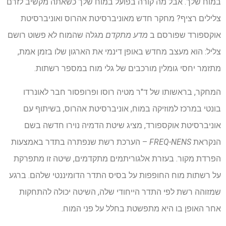
במוח שלך. אבל מה קורה בפועל במוח שלך כשאתה מקשיב לזרם
צלילים רציף? מחקר חדש מאוניברסיטת אהרוס ואוניברסיטת
אוקספורד שפורסם ב
מדע מתקדם
מגלה שהמוח לא פשוט רושם
צליל: הוא מעצב מחדש באופן דינמי את הארגון שלו בזמן אמת,
מתזמר יחסי גומלין מורכבים של גלי מוח במספר רשתות.
המחקר, בראשותו של ד"ר מטיה רוסו ופרופסור חבר לאונרדו
בונטי במרכז למוזיקה במוח, אוניברסיטת אהרוס, בשיתוף עם
אוניברסיטת אוקספורד, מציג שיטת הדמיה נוירו חדשה בשם
הנקראת
FREQ-NENS
– הערכת רשת שנפתרה בתדר באמצעות
הפרדת מקור. בעזרת אלגוריתמים מתקדמים, שיטה זו מתפרקת
על רשתות מוח החופפות על בסיס התדר הדומיננטי שלהם. ברגע
שמזוהה רשת לפי התדר הייחודי שלה, השיטה יכולה להתחקות
אחר האופן בו היא מתפשטת בחלל על פני המוח.