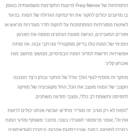
התפתחות של Freq-Nense מייצגת התקדמות משמעותית באופן
בו מדענים יכולים לחקור את הדינמיקה הגדולה של המוח. בניגוד
לשיטות מסורתיות המסתמכות על להקות תדר מוגדרות מראש או
אזורים המעניינים, הגישה מונעת הנתונים ממפה את הארגון
הפנימי של המוח כולו בדיוק ספקטרלי ומרחבי גבוה. וזה פותח
אפשרויות חדשות למדעי המוח הבסיסיים, ממשקי מחשב מוח
ואבחון קליני.
מחקר זה מוסיף לגוף הולך וגדל של מחקר ובוחן כיצד המבנה
הקצבי של המוח מעצב את הכל, החל מקוגניציה של מוזיקה
לתפיסה ותשומת לב כללי, ומצבי תודעה משתנים.
"המוח לא רק מגיב: זה מגדיר מחדש. ועכשיו אנחנו יכולים לראות
את זה", אומר פרופסור לאונרדו בונטי, מחבר משותף ומדעי המוח
במרכז למוזיקה במוח, אוניברסיטת אהרוס, ובמרכז לאודאימוניה