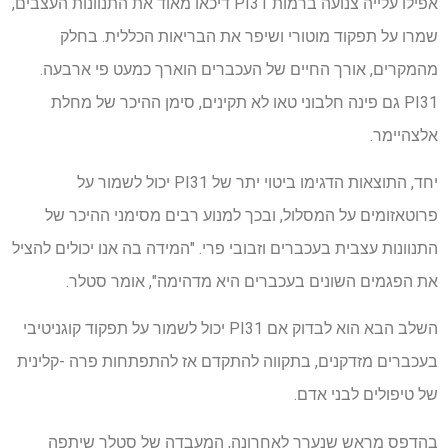
אפילו עלייה צנועה ברמות PI31 דיכאו מאוד את התנוונות העצבים,
שמרו על תפקוד מוטורי ושיפר את הבריאות הכללית. בחלק
מהמקרים, אורך החיים של העכברים הוארך כמעט פי ארבעה.
PI31 גם פינה חלבוני טאו לא תקינים, סימן ההיכר של מחלת
אלצהיימר.
יחד, התוצאות הדגימו ביטוי יתר של PI31 יכול לשמור על
פרוטאזומים על המסלול, ובכך למנוע רבים מסימני ההיכר של
התנוונות עצבית בעכברים וזבובי פרי. "המידה בה אנו יכולים להציל
את הפגמים השונים בעכברים היא מדהימה", אומר סטלר.
השלב הבא הוא לבדוק אם PI31 יכול לשמור על תפקוד קוגניטיבי
בעכברים מזדקנים, בתקווה להתקדם אז להתפתחות פרה -קלינית
של טיפולים לבני אדם.
בהדפס מראש שנערך לאחרונה, המעבדה של סטלר שיתפה