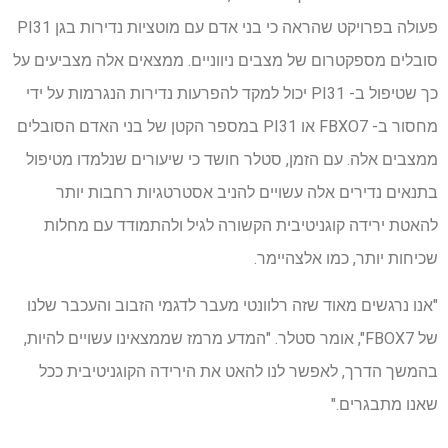
פעולה בפרויקט שהראה כי בני אדם עם מוטציות נדירות בגן PI31
סובלים מספקטרום של מצבים ניווניים. ממצאים אלה מצביעים על
כך שטיפול ב- PI31 יכול למקד להפרעות נדירות הנגרמות על ידי
מחסור ב- FBXO7 או PI31 במספר הקטן של בני האדם הסובלים
ממצבים אלה. עם הזמן, סטלר חושד כי שיעורים שנלמדו מטיפול
בתנאים נדירים אלה עשויים להניב אסטרטגיות רחבות יותר
להאטת ירידה קוגניטיבית הקשורה לגיל ולהתמודד עם מחלות
שכיחות יותר, כמו אלצהיימר.
"אנו נרגשים מאוד שזה רלוונטי מעבר לדגמי הזבוב והעכבר שלנו
של FBOX7", אומר סטלר. "המדע מרמז שממצאינו עשויים להיות,
בהמשך הדרך, לאפשר לנו להאט את הירידה הקוגניטיבית ככל
שאנו מתבגרים."