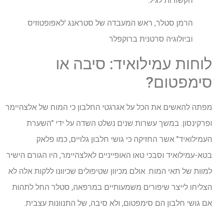
הקשורות לגיל. "
הרמן סטלר, ראש המעבדה של סטראנג 'לאפופטוזיס
וביולוגיה סרטנית ברוקפלר
לוחות עמילואיד: סיבה או
סימפטום?
מפתה להאשים את הכל על אגרגטי החלבון כי המוח של אלצהיימר
ופרקינסון. במשך עשרות שנים נשלט השדה על ידי "השערת
העמילואיד" אשר החזיקה כי גושי חלבון גלויים, כמו פלאק
בטא-עמילואיד וסבכי טאו האופייניים לאלצהיימר, היו הגורם הישיר
למוות של תאי המוח. אולם מכיוון שטיפולים שכיוונו ללקות אלה לא
הצליחו לייצר שיפורים משמעותיים במרפאה, סטלר החל לתהות
אם גושי חלבון הם סימפטום, ולא סיבה, של התנוונות עצבית.