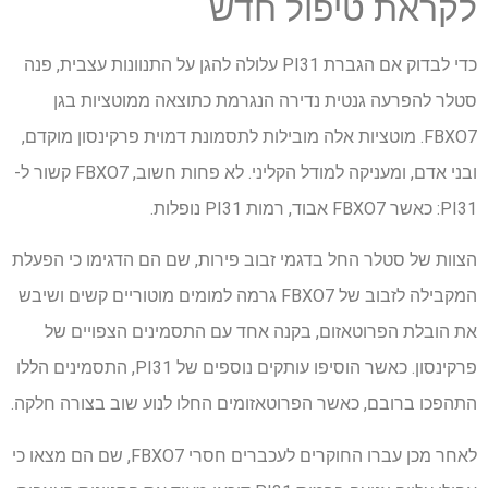
לקראת טיפול חדש
כדי לבדוק אם הגברת PI31 עלולה להגן על התנוונות עצבית, פנה
סטלר להפרעה גנטית נדירה הנגרמת כתוצאה ממוטציות בגן
FBXO7. מוטציות אלה מובילות לתסמונת דמוית פרקינסון מוקדם,
ובני אדם, ומעניקה למודל הקליני. לא פחות חשוב, FBXO7 קשור ל-
PI31: כאשר FBXO7 אבוד, רמות PI31 נופלות.
הצוות של סטלר החל בדגמי זבוב פירות, שם הם הדגימו כי הפעלת
המקבילה לזבוב של FBXO7 גרמה למומים מוטוריים קשים ושיבש
את הובלת הפרוטאזום, בקנה אחד עם התסמינים הצפויים של
פרקינסון. כאשר הוסיפו עותקים נוספים של PI31, התסמינים הללו
התהפכו ברובם, כאשר הפרוטאזומים החלו לנוע שוב בצורה חלקה.
לאחר מכן עברו החוקרים לעכברים חסרי FBXO7, שם הם מצאו כי