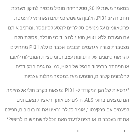
במאמר משנת 2019, סטלר זיהה מוביל מבטיח לתיקון מערכת
תחבורה זו: PI31, חלבון המשמש כמתאם האחראי להעמסת
פרוטאזומים על מנועים סלולריים למסע לסינפסה, ומרכיב אותם
עם הגעתם. ללא PI31, הוא גילה כי דוכני הובלה, פסולת חלבון
מצטברת וצורה אגרגטים. זבובים ועכברים ללא PI31 מתחילים
להראות סימנים של התנוונות עצבית, ומוטציות המובילות לאובדן
או הפחתה בתפקוד הרגיל של PI31, כמו גם גנים המקודדים
לחלבונים קשורים, הוטמעו מאז במספר מחלות עצביות.
"גרסאות של הגן המקודד ל- PI31 נמצאות בקרב חולי אלצהיימר.
הם נמצאים בחולי ALS. חולים עם אותן וריאציות מאובחנים
לפעמים עם פרקינסון", אומר סטלר. "ראינו את זה בזבובים; הפילנו
את זה בעכברים. אז רצינו לדעת: האם נוכל להשתמש בו לריפוי?"