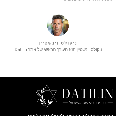
ניקולס וינשטיין
ניקולס וינשטיין הוא העורך הראשי של אתר Datilin.
האתר בתהליך הנגשה לבעלי מוגבלויות