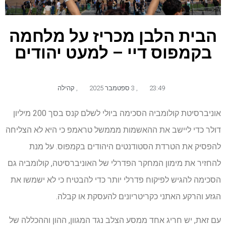
הבית הלבן מכריז על מלחמה
בקמפוס דיי – למעט יהודים
23:49
,
3 ספטמבר 2025
,
קהילה
אוניברסיטת קולומביה הסכימה ביולי לשלם קנס בסך 200 מיליון
דולר כדי ליישב את ההאשמות מממשל טראמפ כי היא לא הצליחה
להפסיק את הטרדת הסטודנטים היהודים בקמפוס. על מנת
להחזיר את מימון המחקר הפדרלי של האוניברסיטה, קולומביה גם
הסכימה להגיש לפיקוח פדרלי יותר כדי להבטיח כי לא ישמשו את
הגזע והרקע האתני כקריטריונים להעסקת או קבלה.
עם זאת, יש חריג אחד ממסע הצלב נגד המגוון, ההון וההכללה של