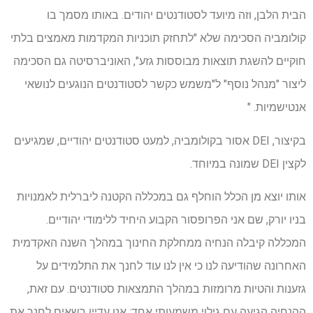
הבית הלבן, וזה מיועד לסטודנטים יהודים. באותו מסמך בו
קולומביה הסכימה שלא "לתחזק תוכניות המקדמות מאמצים בלתי
חוקיים להשגת תוצאות מבוססות גזע", האוניברסיטה גם הסכימה
ליצור "מנהל נוסף" ל"משמש כקשר לסטודנטים הנוגעים לנושאי
אנטישמיות. "
בקיצור, DEI אסור בקולומביה, למעט סטודנטים יהודיים, שמגיעים
לקצין DEI שמונה במיוחד.
אותו יוצא מן הכלל הוחלף גם במכללה הקטנה ליברלית לאמנויות
בניו יורק, שם אני הפרופסור הקבוע היחיד ללימודי יהודיים.
המכללה קיבלה הנחיה ממחלקת החינוך במהלך השנה האקדמית
האחרונה שהודיעה לנו כי אין לנו עוד לחנך את התלמידים על
גזענות והטיות מרומזות במהלך התמצאות סטודנטים. עם זאת,
ההנחיה הגיעה עם גילוי משמעותי אחד: אנו עדיין רשאים לחנך את