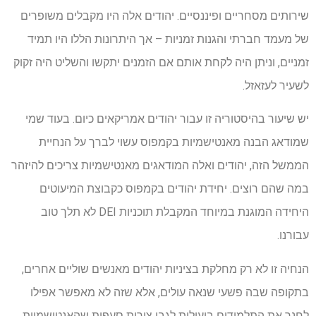
שירותים מסחריים ופיננסיים. יהודים אלה היו מקבלים משופרים
של מעמד חברתי והגנות זמניות – אך היתרונות הללו היו תמיד
זמניים, וניתן היה לקחת אותם אם הזמנים יתקשו והשליט היה זקוק
לשעיר לעזאזל.
יש שיעור בהיסטוריה זו עבור יהודים אמריקאים כיום. בעוד שמי
שמודאג הבנה מאנטישמיות בקמפוס עשוי לברך על הנחיית
הממשל הזה, יהודים ואלה המודאגים מאנטישמיות צריכים להיזהר
במה שהם רוצים. יחידת יהודים בקמפוס כקבוצת המיעוטים
היחידה המוגנת במיוחד המקבלת תוכניות DEI לא תלך טוב
עבורנו.
הנחיה זו לא רק מחלקת בציניות יהודים מאנשים שוליים אחרים,
בתקופה שבה פשעי שנאה עולים, אלא שזה לא מאפשר אפילו
לחנך את התלמידים ביעילות לגבי צורות סעפות שהאנטישמיות