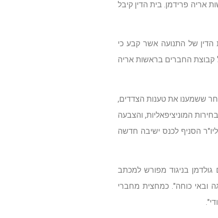
 אריה פרידמן. בית הדין קיבל
 הדין של התנועה אשר קבע כי
של קבוצת החברים בראשות אריה
חר ששמענו את טענות הצדדים,
חירות המוניציפאליות, והצבעה
טות מועצת הסניף בישיבתה מיום ה- 17.8.13 , ואנו מורים ליו"ר הסניף לכנס ישיבה חדשה
 גולדמן בניגוד מפורש למכתב
גה ובאי כוחה". כמחצית מחברי
י".