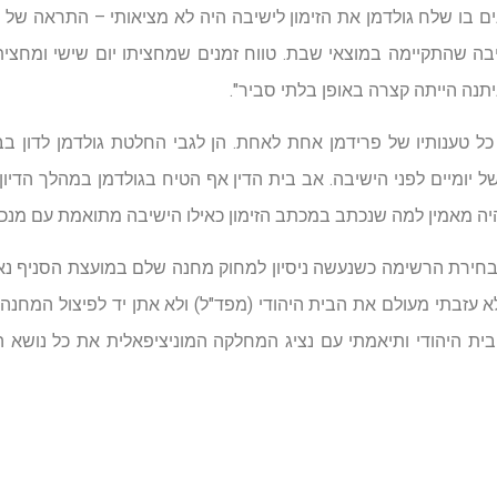
ים בו שלח גולדמן את הזימון לישיבה היה לא מציאותי – התראה של יומ
בה שהתקיימה במוצאי שבת. טווח זמנים שמחציתו יום שישי ומחצי
תנה הייתה קצרה באופן בלתי סביר".
כל טענותיו של פרידמן אחת לאחת. הן לגבי החלטת גולדמן לדון ב
ל יומיים לפני הישיבה. אב בית הדין אף הטיח בגולדמן במהלך הדיו
היה מאמין למה שנכתב במכתב הזימון כאילו הישיבה מתואמת עם מנכ
חירת הרשימה כשנעשה ניסיון למחוק מחנה שלם במועצת הסניף נאל
א עזבתי מעולם את הבית היהודי (מפד"ל) ולא אתן יד לפיצול המחנה 
ית היהודי ותיאמתי עם נציג המחלקה המוניציפאלית את כל נושא הע