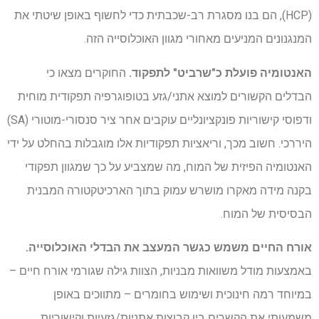
(HCP), הם בנו מסגרת רב-שכבתית כדי לחשוף באופן שיטתי את
המנגנונים המניעים מאחורי מגוון האוכלוסייה הזה.
האנטומיה פועלת כ"שרביט" לתפקוד.
החוקרים מצאו כי
הבדלים הקשורים למוצא אתני/גזע בטופוגרפיה תפקודית מוחית
ודפוסי קישוריות פונקציונליים עוקבים אחר ציר סנסורי-מוטורי (SA)
היררכי. חשוב מכך, וריאציות תפקודיות אלו מוגבלות בהחלט על ידי
האנטומיה הפיזית של המוח, מה שמצביע על כך שמגוון תפקודי
בקנה מידה מאקרו מושרש עמוק בתוך הארכיטקטורה המבנית
הבסיסית של המוח.
אורח החיים משמש כגשר המעצב את הבדלי האוכלוסייה.
באמצעות מודל משוואות מבניות, הצוות גילה שגורמי אורח חיים –
במיוחד רמה חינוכית ושימוש בחומרים – מתווכים באופן
משמעותי את הקשרים בין קבוצות אתניות/גזעיות וקישוריות