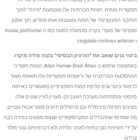
תפקודית מוחית. חוויות חברתיות אלו מוטמעות "פיזית" לתוך
החיבור הפונקציונלי של המוח ומעצבות אותו מחדש, תוך אפנון
ספציפי של מוקדי בקרה מלמעלה למטה כמו ה-insula, prefrontal
ו-cingulate cortices anterior.
ביטוי גנים שואב את "ההיגיון הבסיסי" בקנה מידה מיקרו.
באמצעות שימוש ב-Allen Human Brain Atlas, הצוות חשף כי
ההתפלגות המרחבית של וריאציות תפקודיות אלו תואמת מאוד
לדפוסי ביטוי גנים קליפת המוח הספציפיים (מועשרים באיתות
סינפטי והתפתחות מערכת העצבים). מעניין לציין שגנים אלה
מציגים חפיפה מינימלית עם פרופילים ידועים מונעי אבות גנטיים,
מה שמרמז שההבדלים המקרוסקופיים שנצפו מונעים במידה רבה
על ידי חשיפות סביבתיות לאחר הלידה ולא דטרמיניזם גנטי מולד
גרידא.