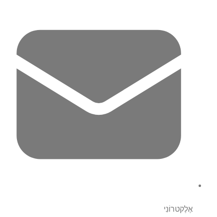
אֶלֶקטרוֹנִי