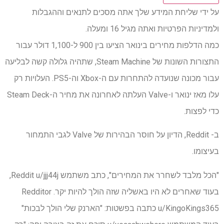
על ידי שליחת המידע שלך אתה מסכים לתנאים וההגבלות
ולמדיניות הפרטיות ואתה מגיל 16 ומעלה.
כמה הדלפות מחירים בינואר הציעו בין 900 ל-1,100 דולר עבור
התצורות השונות של Steam Machine, שתהיה גלולה קשה לבליעה
עבור מכונה שנועדה להתחרות עם ה-Xbox וה-PS5. העלויות רק
עלו מאז ינואר ו-Valve העלתה לאחרונה את מחיר ה-Steam Deck
כדי לפצות.
ב- Reddit, הדיון על חוסר הבהירות של Valve לגבי התמחור
בעיצומו.
"הכל מלבד לשחרר את המחירים", כתב משתמש Reddit u/jjj44j,
בעוד שאחרים לא היו באשליה שזה הולך להיות יקר. Redditor
u/KingoKings365 כתבה בפשטות: "הארנק שלי הולך לבכות"