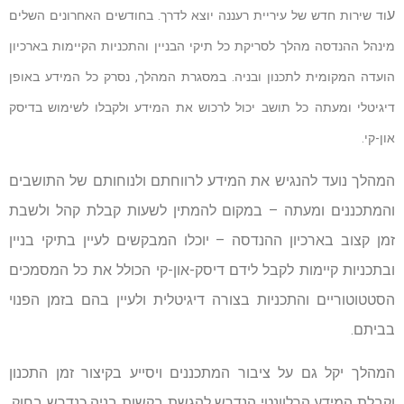
ע
וד שירות חדש של עיריית רעננה יוצא לדרך. בחודשים האחרונים השלים
מינהל ההנדסה מהלך לסריקת כל תיקי הבניין והתכניות הקיימות בארכיון
הועדה המקומית לתכנון ובניה. במסגרת המהלך, נסרק כל המידע באופן
דיגיטלי ומעתה כל תושב יכול לרכוש את המידע ולקבלו לשימוש בדיסק
און-קי.
המהלך נועד להנגיש את המידע לרווחתם ולנוחותם של התושבים
והמתכננים ומעתה – במקום להמתין לשעות קבלת קהל ולשבת
זמן קצוב בארכיון ההנדסה – יוכלו המבקשים לעיין בתיקי בניין
ובתכניות קיימות לקבל לידם דיסק-און-קי הכולל את כל המסמכים
הסטטוטוריים והתכניות בצורה דיגיטלית ולעיין בהם בזמן הפנוי
בביתם.
המהלך יקל גם על ציבור המתכננים ויסייע בקיצור זמן התכנון
וקבלת המידע הרלוונטי הנדרש להגשת בקשות בניה כנדרש בחוק,