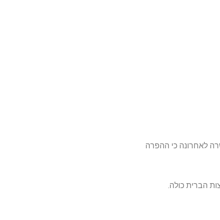
ם באמצעות קבוצת הפריצה ShinyHunters. החברה אישרה לאחרונה כי ההפרה