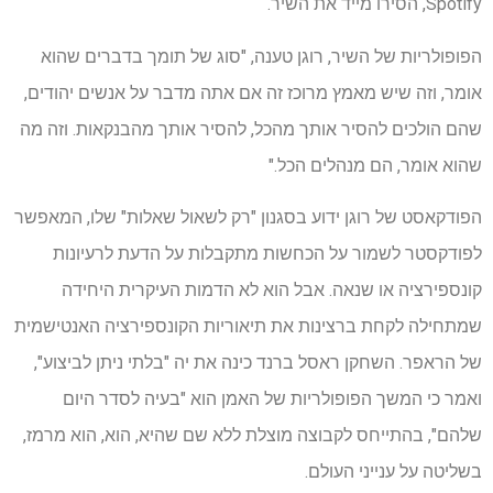
Spotify, הסירו מייד את השיר.
הפופולריות של השיר, רוגן טענה, "סוג של תומך בדברים שהוא
אומר, וזה שיש מאמץ מרוכז זה אם אתה מדבר על אנשים יהודים,
שהם הולכים להסיר אותך מהכל, להסיר אותך מהבנקאות. וזה מה
שהוא אומר, הם מנהלים הכל."
הפודקאסט של רוגן ידוע בסגנון "רק לשאול שאלות" שלו, המאפשר
לפודקסטר לשמור על הכחשות מתקבלות על הדעת לרעיונות
קונספירציה או שנאה. אבל הוא לא הדמות העיקרית היחידה
שמתחילה לקחת ברצינות את תיאוריות הקונספירציה האנטישמית
של הראפר. השחקן ראסל ברנד כינה את יה "בלתי ניתן לביצוע",
ואמר כי המשך הפופולריות של האמן הוא "בעיה לסדר היום
שלהם", בהתייחס לקבוצה מוצלת ללא שם שהיא, הוא, הוא מרמז,
בשליטה על ענייני העולם.