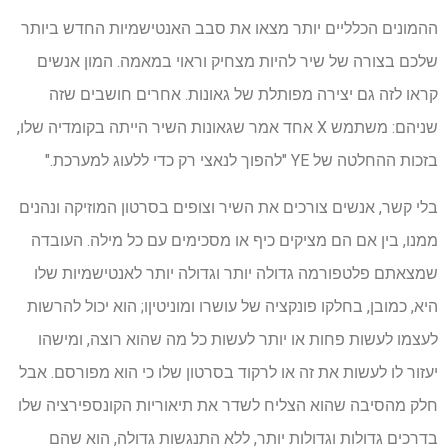
ההמונים הכלליים יותר מצאו את סבב האנטישמיות החדש ביותר
שלכם בצורה של שיר להיות מצחיק וראוי במאמה. המון אנשים
קראו לזה גם יצירה מפותלת של גאונות. אחרים חושבים שזה
שניהם: משתמש X אחד אמר שגאונות השיר הייתה בקומדיה שלו,
בזכות ההחלטה של ​​YE "להפוך לנאצי רק כדי ללעוג למערכת."
בלי קשר, אנשים צורכים את השיר וצופים בסרטון המוזיקה ונהנים
ממנו, בין אם הם מציקים כיף או מסכימים עם כל מילה. העובדה
שמצאתם פלטפורמה גדולה יותר וגדולה יותר לאנטישמיות שלו
היא, כמובן, בחלקו פונקציה של עושרו ומוניטיןו; הוא יכול להרשות
לעצמו לעשות פחות או יותר לעשות כל מה שהוא רוצה, ומישהו
יעזור לו לעשות את זה או לרקוד בסרטון שלו כי הוא מפורסם. אבל
חלק מהסיבה שהוא הצליח לשדר את תיאוריות הקונספירציה שלו
בדרכים גדולות וגדולות יותר, ללא התנגשות גדולה, הוא שהם