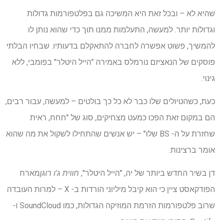
שהיא לא – ובכל זאת היא המשיכה גם בפלטפורמות גדולות
וגדולות יותר. למעשה, התעלמות ממנו תוך כדי שהוא נותן לו
להמשיך, פשוט אפשרה לחברה להתאקלם בדעותיו. שבחיו הבלתי
פוסקים של הנאציזם נורמלס באמירה "הייל היטלר" בפומבי, ללא
גינוי.
כעת, כשהטיולים שלו כבר לא כל כך בולטים – למעשה, עבור רבים,
הם במקום זאת הפכו כמעט מצחיקים, סוג של "חחח, ראית
שחזרת על ה- BS שלו" – יש אנשים שהתחילו לשקול את מה שהוא
אומר ברצינות.
דן בשיר החדש ביותר של יה, "הייל היטלר",
חווית ג'ו רוגן
מארח
הפודקאסט ציין כי הוא קיבל מיליוני הורדות ב- X – למרות העובדה
שרוב פלטפורמות הזרמת המוזיקה הגדולות, כמו SoundCloud ו-