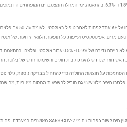
באזלסטין מאשר עם פלצבו, ב 1.8% ו -6.3%, בהתאמה. ימי המחלה המצטברים המופחתים
טעם מרים, אפיסטקסיס ועייפות, כל תופעות הלוואי הידועות של אנטיה
ב ראש חוזר שנדרש להערכת בית חולים והשימוטו חדש של בלוטת התר
ו הסתמכות על תוצאות החולדה כדי להתחיל בבדיקה נוספת, גילוי פס
לסבו היפרומלוז עשוי גם הוביל להשפעות מחסום מינוריות, מה שמדלל
שימוש קבוע בתרסיס לאף אזלסטין היה קשור בפחות זיהומי OV-2