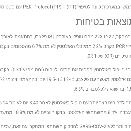
- PER-Protocol (PP) עם סטטיסטיקה ומודלים של זמן לאירוע.
תוצאות בטיחות
בסך הכל 450 משתתפים נכללו במחקר, 227 ו 223 מהם טופלו באזלסטין או פלצבו,
זיהום SARS-COV-2 שאושר על ידי PCR בקרב 2%
הניתוח בזמן לאירוע הצבי
המחקר בקבוצת הפלצבו.
הנגיף האנושי היה הפתוגן השכיח ביותר ללא SARS-COV-2 להדביק משתתפי 