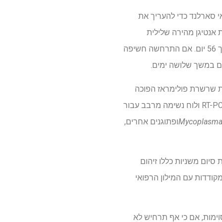
אי סארלנד כדי להעריך את
לאי 18 עד 65 שנים עם תוצאות בדיקת אנטיגן מהירה שלילית
(עכברוש) חולקו באופן אקראי להשתמש בריסוס האף האזלסטין או פלצבו שלוש פעמים בכל יום במשך 56 יום. אם התרחשה חשיפה
ם במשך שלושה ימים.
וח תגובת שרשרת פולימראז הפוכה
(RT-PCR). לאחר מכן נבדקו משתתפים סימפטומטיים עם תוצאות חולדה שליליות באמצעות בדיקת RT-PCR ולוח נשימה מרבב עבור
Mycoplasma
ופתוגנים אחרים,
רך כל תקופת המחקר. נקודות סיום משניות כללו זיהום
ן לזיהום, משך חיוביות העכברוש, זיהומים שאינם SARS-COV-2 ותופעות לוואי (AES) המקודדות עם המילון הרפואי
ימות, אם כי אף תרחיש לא