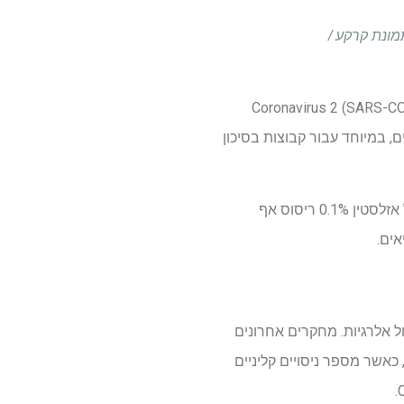
ליני אקראי שלב 2. קרדיט תמונה: תמונת קרקע /
ן הנרחבים וחסינות האוכלוסייה הקימה, תסמונת הנשימה החריפה החמורה Coronavirus 2 (SARS-COV-2)
, במיוחד עבור קבוצות בסיכון
החוקרים קבעו את היעילות והבטיחות של אזלסטין 0.1% ריסוס אף
אף ללא מרשם לניהול אלרגיות. מחקרים אחרונים
ראים כי אזלסטין מציג פעילות אנטי-ויראלית כנגד נגיף סינציאליאלי נשימתי (RSV) ושפעת A (H1N1), כאשר מספר ניסויים קליניים