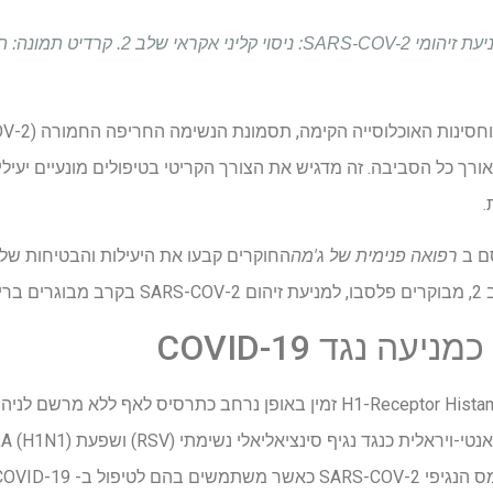
מחקר: תרסיס לאף אזלסטין למניעת זיהומי SARS-COV-2: ניסוי ק
למרות שיעורי החיסו
ך כל הסביבה. זה מדגיש את הצורך הקריטי בטיפולים מונעיים יעילים
.
ם ב
רפואה פנימית של ג'מה
ה נגד COVID-19
Azelastine הוא אנטגוניסט H1-Receptor Histamine זמין באופן נרחב כתרסיס ל
מ
לטיפול ב- COVID-19.