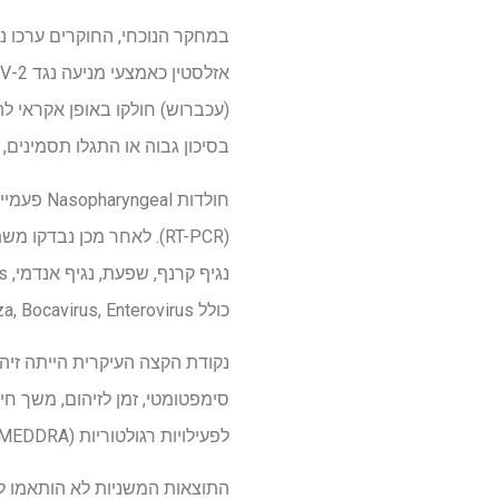
במחקר הנוכחי, החוקרים ערכו ני
בסיכון גבוה או התגלו תסמיני
חולדות 
נגיף קרנף, שפעת, נגיף אנדמי, RSV, Metapneumovirus אנושי (HMPV), adenovirus ו-
כולל Parainfluenza, Bocavirus, Enterovirus ו- Parechovirus.
לפעילויות רגולטוריות (MEDDRA).
התוצאות המשניות לא הותאמו לר