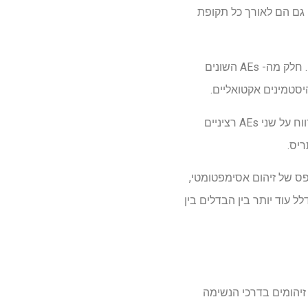
 היו נמוכים גם הם לאורך כל תקופת
כ- 52% ממשתתפי המחקר דיווחו על AE אחד לפחות לאחר טיפול באזלסטין, לעומת 50.7% עם פלצבו. חלק מה- AEs השונים
יסטמינים אקטואליים.
הפסקת הטיפול כתוצאה מ- AES לא הייתה נדירה של 0.9% ו- 0.5% עבור אזלסטין ופלצבו, בהתאמה. דווח על שני AEs רציניים
יס.
פס של זיהום אסימפטומטי,
 עוד יותר בין הבדלים בין
SARS-C מאושרים במעבדה ופחות זיהומים בדרכי הנשימה