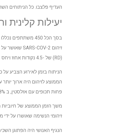
העדיף פלצבו. כל הניתוחים השתמשו במערכות כוונה לטיפול (ITT) ו
יעילות קלינית ו
(RD) של -4.5 נקודות אחוז ויחס הסיכויים (OR) של 0.31.
פחות תכופים עם אזלסטין, ב 1.8%, בהשוואה לפלסבו, ב 6.3%.
זיהומי הנשימה שאושרו על ידי מעבדה, 8.4% ממשתמשי האזלסטין בדקו חיוביים לעומת 18.8% ממשתתפי 