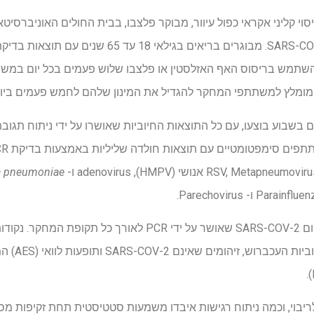
סוי קליני אקראי כפול עיוור, מבוקר פלצבו, בבית החולים האוניברסיט
אזלסטין כאמצעי מניעה נגד SARS-COV-2. מבוגרים בריאים בגי
ם, מומלץ למשתתפי המחקר להגדיל את המינון שלהם לחמש פעמים ביו
Nasopharyngeal פעמיים בשבוע בוצעו, עם כל התוצאות החיוביות שאושרו על ידי נית
 pneumoniae
נקודת הקצה העיקרית הייתה זיהום SARS-COV-2 שאושר על ידי PCR לאו
סימפטומטי, זמ
יבוי, וכמה ניתוח רגישות איבדו משמעות סטטיסטית תחת זקיפות מסו