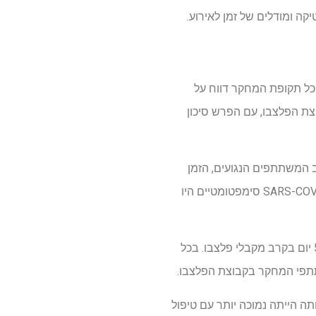
 בהתאמה. לאורך כל תקופת המחקר דווח על
2. ממקבלי האזלסטין לעומת 6.7% מהסכומים בקבוצת הפלצבו, עם הפרש סיכון
ע על כך שטיפול באזלסטין הפחית את הסיכון לזיהום (יחס מפגע 0.31). בקרב המשתתפים הנגועים, הזמן
הממוצע לזיהום היה ארוך יותר עם אזלסטין מאשר עם פלצבו, ב -31.2 ו -19.5 יום, בהתאמה. זיהומי SARS-COV-2 סימפטומטיים היו
משך הזמן הממוצע של חיוביות החולדה היה קצר יותר עם טיפול באזלסטין לאחר 3.40 יום לעומת 5.14 יום בקרב מקבלי פלצבו. בכל
המחקר. עם זאת, שכיחותה הייתה נמוכה יותר עם טיפול