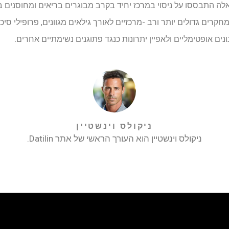
 אלה התבססו על ניסוי במרכז יחיד בקרב מבוגרים בריאים ומחוסנים 
חקרים גדולים יותר ורב -מרכזיים לאורך גילאים מגוונים, פרופילי סיכו
ונים אופטימליים ולאפיין יתרונות כנגד פתוגנים נשימתיים אחרים.
ניקולס וינשטיין
ניקולס וינשטיין הוא העורך הראשי של אתר Datilin.