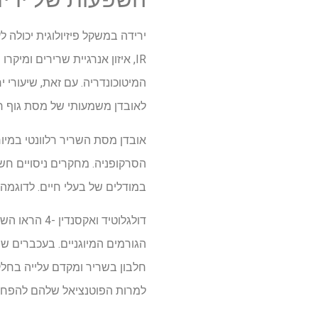
ירידה במשקל פיזיולוגית יכולה 
IR, איזון אנרגיית שרירים ומיק
לאובדן משמעותי של מסת גוף רז
אובדן מסת השריר רלוונטי במי
במודלים של בעלי חיים. לדוגמה, Liraglutide היה יעיל בשיקום ארכיטקטורת myofibrillar במודלים של אטרופיה של שריר
למרות הפוטנציאל שלהם להפחי