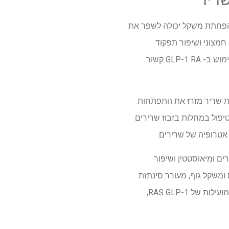
ת. הפחתת משקל יכולה לשפר את
ן חמצוני ושיפור תפקוד
המיטוכונדריה. עם זאת, שיעורי ירידה במשקל גבוהים נושאים סיכונים משמעותיים לאובדן שרירים. השימוש ב- GLP-1 RA קשור
סת שריר מזרז את התפתחות
ים חשפו יתרונות רבים של RAS GLP-1 ב- SM. הוכח כי RAS GLP-1 יעיל בטיפול במחלות בזבוז שרירים
וי גורמי אטרופיה של שרירים ומיאוסטטין ושיפור
רות השומן תוך שרירית ומשקל גוף, מעורר סינתזת
חלבון בשריר ומקדם עלייה בחלק היחסי של SM. נתונים קליניים מצביעים גם על השפעות מולקולריות מועילות של RAS GLP-1,