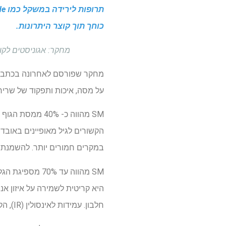
כוחך תוך קוצר היתרונות.
מחקר: אגוניסטים לקולטני פפטיד -1 דמוי גלוקגון והשפעות מסת שריר
מחקר שפורסם לאחרונה בכתב
על מסה, איכות ותפקוד של שרירי ה
SM מהווה כ- 0%
הקשורים לגיל מאופיינים באובדן
במקרים חמורים יותר. להשמנת יתר ה
היא קריטית לשמירה על איזון אנר
חלבון. עמידות לאינסולין (IR), הקשורה בדרך כלל להשמנה, משבשת תהליכים אלה.