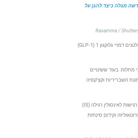
יר. סקירה חדשה מגלה כיצד להגן על
עדויות סקרו על ההשפעות של אגוניסטים לקולטנים דמויי גלוקגון 1 (GLP-1)
צבי מחלות. בעוד ששינויים
מונת השבריריות וקצ'קסיה
SM מהווה עד 70% מספיגת הגלוקוז במצב שלאחר הלידה ונחשב כוויסות חיוני של אנרגיה ומטבוליזם. רגישות לאינסולין רגילה (IS)
רוטאוליזה וקידום סינתזת