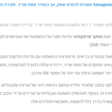
תרופות לירידה במשקל כמו Semaglutide עשויות להמיס שומן, אך במחיר מסת שר
. קרדיט תמונה: Rasamma / Shutterstock
 העת
מחקר פרמקולוגי
שלד (SM).
4 ממסת הגוף אצל מבוגרים בריאים. פרופורציה זו משתנה עם מדינות הזדקנות ומ
 איטי ומתקדם של מסת שריר, ירידה זו עלולה להוביל לסרקופניה, תס
שפעה גדולה עוד יותר על תפקוד SM והרכב.
גיה זה. בנוסף, לאינסולין השפעות אנבוליות על שרירים על ידי עיכוב פ