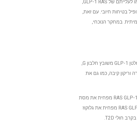
תרופות קונבנציונאליות נגד השמינות מוגבלות לשימוש לטווח קצר ויש להן השפעות שליליות, אשר תרמו לעלייתם של GLP-1 RAS,
לות מרובות ויש לו פרופיל בטיחות חיובי. עם זאת,
ר השלד האמיתית. במחקר הנוכחי,
RAS GLP-1 משמשים בעיקר לטיפול בניהול משקל כרוני וסוכרת מסוג 2 (T2D). RAS GLP-1 נקשר לקולטן GLP-1 משובץ חלבון G,
ידי תאי בטא לבלב. בנוסף, RAS GLP-1 מעכב כיס המרה וריקון קיבה, כמו גם את
במערכת העצבים המרכזית, RAS GLP-1 מווסת את התגובה לרמזים למזון ומורידים את צריכת המזון. RAS GLP-1 מפחית את מסת
רקמת השומן במחסנים תת עוריים ובקרביים ומגדיל את רמות האדיפונקטין במחזור. כתוצאה מכך, RAS GLP-1 מפחית את גלוקוז
 חולי T2D.