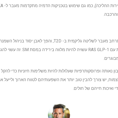
והרכבה.
יחד, תפקידו של RAS GLP-1 התרחב מעבר לשליטה גליקמית ב- T2D,
מראים כי הירידה במשקל בולטת עם S GLP-1
בוגרים.
בון נאותה ופרוסקותרפיות שעלולות להיות משלימות חיוניות כדי להקל 
GLP-1 RA ממשיך לצמוח, יש צורך להבין טוב יותר את השפעותיהם לטווח הארוך ולי
 ואיכות חייהם של חולים.