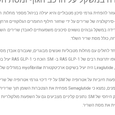
לעזור להפחית גורמי סיכון מטבוליים והיא יעילה בניהול מספר מחלו
רו -סירקולציה של שרירים על ידי שחזור חילוף החומרים הגלוקוזיים וזרח
ה, כולל מסת שריר השלד.
וחד לחולים עם מחלות מטבוליות ואנשים מבוגרים, שעבורם אובדן מ
הסרקופניה. מחקרים ניסוי
ים.
דולגלוטיד ואקסנדין -4 הראו השפעות חיוביות על אטרופיה של SM על ידי דיכ
הגורמים המיוגניים. בעכברים שמנים, נמצא כי Semaglutide מפחית את הצטב
ת את מסת השריר.