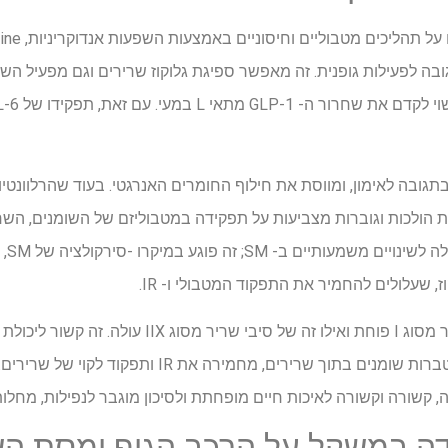
יוצר בתגובה לפעילות גופנית. זה מאפשר ספיגת גלוקוז שרירים וגם מפעיל
 בתגובה לאימון, ומווסת את חילוף החומרים האנרגטי. בעוד שהרלוונטיות
ות הולכות וגוברות מצביעות על תפקידה במטבוליזם של השומנים, ה
וספיגת
ז, שעלולים להחמיר את התפקוד המטבולי ו- IR.
בהשמנת יתר, שיעור סיבי השריר מסוג I פוחת ואילו זה של
שומן וגלוקוז, וליקוי זה מקדם הצטברות שומנים בתוך שרירים, 
קשורה וקשורה לאיכות חיים מופחתת ולסיכון מוגבר לנפילות, מחלות 
דה במשקל על הרכב הגוף ומסת הש