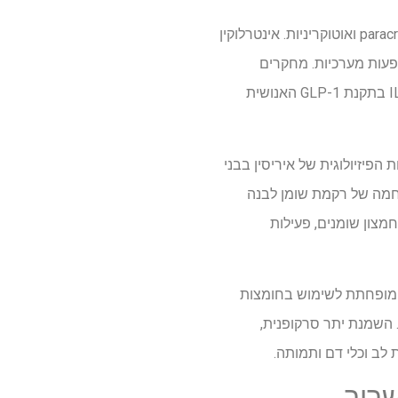
SM מייצרת מיוקינים המשפיעים על תהליכים מטבוליים וחיסוניים באמצעות השפעות אנדוקריניות, paracrine ואוטוקריניות. אינטרלוקין
 השפעות מערכיות. מחקרים
פרה-קליניים מדווחים כי IL-6 עשוי לקדם את שחרור ה- GLP-1 מתאי L במעי. עם זאת, תפקידו של IL-6 בתקנת GLP-1 האנושית
 הפיזיולוגית של איריסין בבני
שחמה של רקמת שומן לבנה
 גלוקוז. השמנת יתר מובילה לשינויים משמעותיים ב- SM; זה פוגע במיקרו -סירקולציה של SM, חמצון שומנים, פעילות
 סיבי שריר מסוג IIX עולה. זה קשור ליכולת מופחתת לשימוש בחומצות
מחמירה את IR ותפקוד לקוי של שרירים. השמנת יתר סרקופנית,
לב וכלי דם ותמותה.
ריר