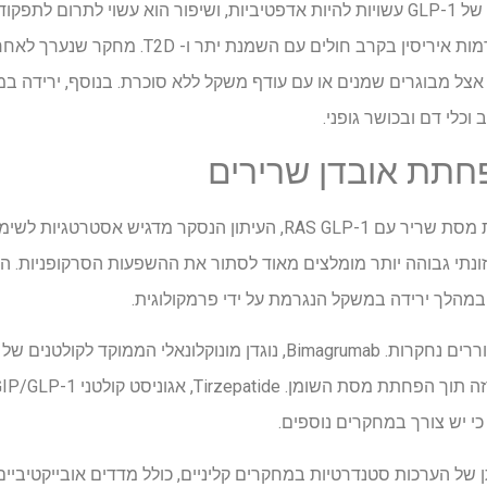
הועלתה השערה כי השפעות RA של GLP-1 עשויות להיות אדפטיביות, ושיפור הוא עשוי ל
טיפול ב- GLP-1 RA מעלה את רמות איריסין בקרב חולי
וכלי דם ובכושר גופני.
חתת אובדן שרירים
בהתחשב בדאגות מפני הפחתת מסת שריר עם RAS GLP-1, העיתון הנסקר מ
תזונתי גבוהה יותר מומלצים מאוד לסתור את ההשפעות הסרקופניות. 
מהלך ירידה במשקל הנגרמת על ידי פרמקולוגית.
 כי יש צורך במחקרים נוספים.
ל הערכות סטנדרטיות במחקרים קליניים, כולל מדדים אובייקטיביים 