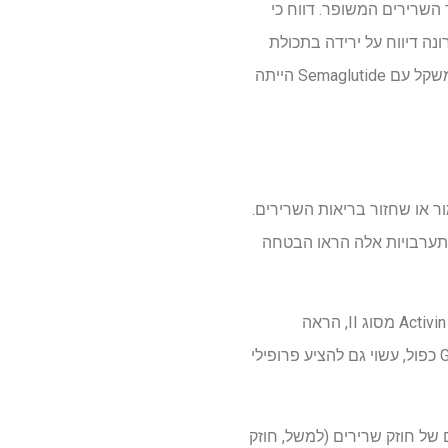
תרום לתפקוד השרירים המשופר. דווח כי
ם עם השמנת יתר ו- T2D. מחקר שנערך לאחרונה דיווח על ירידה בתכולת
השומן בשרירים עם ליראגלוטיד אצל מבוגרים שמנים או עם עודף משקל ללא סוכרת. בנוסף, ירידה במשקל עם Semaglutide הייתה
דגיש אסטרטגיות לשימור או שחזור בריאות השרירים.
התערבויות אלה הראו הבטחה
יתר על כן, סוכנים טיפוליים מתעוררים נחקרות. Bimagrumab, נוגדן מונוקלונאלי הממוקד לקולטנים של Activin מסוג II, הראה
פוטנציאל להגביר את המסה הרזה תוך הפחתת מסת השומן. Tirzepatide, אגוניסט קולטני GIP/GLP-1 כפול, עשוי גם להציע פרופילי
של חוזק שרירים (למשל, חוזק