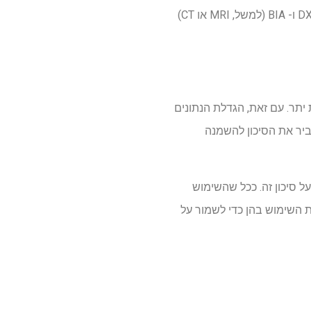
אחיזה) ותפקוד גופני (למשל, מהירות ההליכה), כמו גם שימוש בטכניקות הדמיה מתקדמות מעבר ל- DXA ו- BIA (למשל, MRI או CT)
 והפך לאבן יסוד בניהול השמנת יתר. עם זאת, הגדלת הנתונים
RA עשויה להיות מלווה בירידה במסת SM. זה עשוי להגביר את הסיכון להשמנה
על סיכון זה. ככל שהשימוש
יעל את השימוש בהן כדי לשמור על