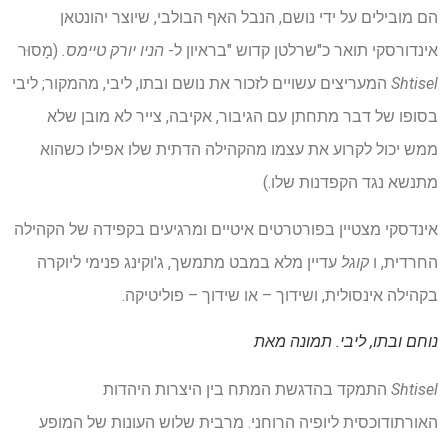
הם מובילים על ידי נושם, הנבל האף הבולבי, שיוצר יהונטאן
אינדורסקי תואר כ"שרלטן קדוש "בראיון ל-
הניו יורק טיימס.
(מָסוּר
Shtisel
המעריצים עשויים לזכור את נושם ובתו, ליבי, מהמקור; ליבי
בסופו של דבר מתחתן עם הגיבור, אקיבה, צייר לא מובן שלא
ממש יכול לקרוע את עצמו מהקהילה הדתית שלו אפילו כשהוא
מתנשא נגד הקפדנות שלו.)
אינדסקי מצטיין בפורטרטים איטיים ומרגיעים בקפידה של הקהילה
החרדית, ו
קוגל
עדיין מלא במבט מתמשך, ג'וקינג פנימי ליוקרה
בקהילה אינסולית, ושידוך – או שידוך – פוליטיקה.
נוחם ובתו, ליבי.
תמונה מאת
Shtisel
התמקד בהדגשת המתח בין היצרות היהדות
האורתודוכסית ליופיה הרוחני. מרבית שלוש העונות של המופע