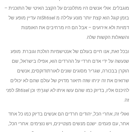
מוגבלים. אולי אנשים היו מתלוננים על הקצב האיטי של התוכנית –
בזמן
קוגל
הוא קצת יותר מונע עלילה מ
Shtisel
זה עדיין מופע של
דמויות ולא אירועים – אבל הם היו מרחיבים את האומנות
והשאלות הקשות שלה.
ובכל זאת, אנו חיים בעולם של אנטישמיות הולכת וגוברת. מופע
שנעשה על ידי אדם חרדי על ההרדים הוא, אפילו בישראל, שם
הוקרן בבכורה, שגריר מסוגים שונים לאורתודוקסים; אנשים
שרואים את זה יניחו שזה תיאור מדויק של עולם שהם לא יכולים
להיכנס אליו, בדיוק כמו שהם עשו איתו
לֹא שִׁגרָתִי
וכן
Shtisel
לפני
זה.
ואולי זה; אחרי הכל, יהודים חרדים הם אנשים בדיוק כמו כל אחד
אחר, עם פגמים. ישנם מנשים מצטיינים, ויש נוצימים. אחרי הכל,