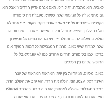
לאביה, הוא מתבדח, "תזכיר לי: האם אנחנו עדיין חרדים?" אבל הוא
גם מחמיא לה על הנועזות שלה. כשהיא מקבלת את סיפוריה
הקצרים שפורסמו על ידי מאמר אורתודוקסי מקומי, אף אחד לא
נוזל בה על כך שיצא מחוץ לתפקיד האישה – אם כי הפרסום אכן
מזלזל בתשלום לה, בהתחלה – והיא מחאה כפיים על הכישרון
שלה. למרות שיש כמובן נורמות המגבילות כל דמות, המוקד אינו
בדיכוי, כמו בסיפורים חרדים אחרים כמו
לֹא שִׁגרָתִי
אבל על
החופש שקיים בין הכללים.
במובן מסוים, הניגודיות בין שתי המראות המראות של יוצר
האינדורסקי עצמו. הוא העלה את חרדי, הוא עזב את העולם הדתי
בגלל המגבלות שהעלה לאמנות; הוא היה חילוני כשכתב
Shtisel
ו
מאז הוא חזר לאורתודוכסיה, וזה שוב המים בהם הוא שוחה.