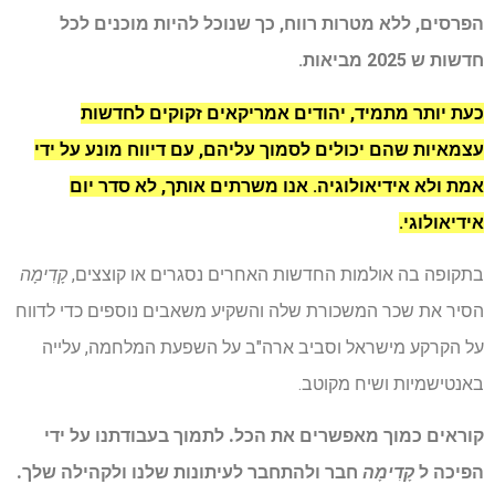
הפרסים, ללא מטרות רווח, כך שנוכל להיות מוכנים לכל
חדשות ש 2025 מביאות.
כעת יותר מתמיד, יהודים אמריקאים זקוקים לחדשות
עצמאיות שהם יכולים לסמוך עליהם, עם דיווח מונע על ידי
אמת ולא אידיאולוגיה. אנו משרתים אותך, לא סדר יום
אידיאולוגי.
בתקופה בה אולמות החדשות האחרים נסגרים או קוצצים,
קָדִימָה
הסיר את שכר המשכורת שלה והשקיע משאבים נוספים כדי לדווח
על הקרקע מישראל וסביב ארה"ב על השפעת המלחמה, עלייה
באנטישמיות ושיח מקוטב.
קוראים כמוך מאפשרים את הכל. לתמוך בעבודתנו על ידי
הפיכה ל
קָדִימָה
חבר ולהתחבר לעיתונות שלנו ולקהילה שלך.