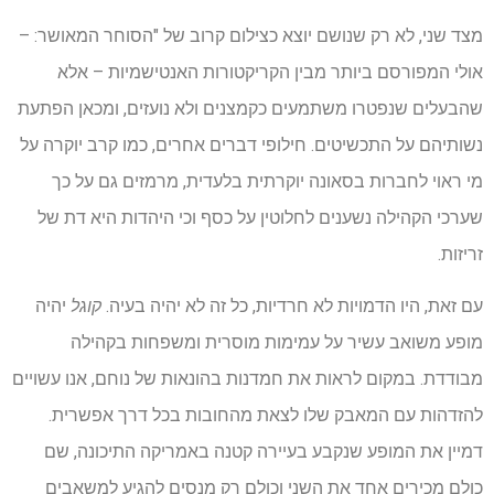
מצד שני, לא רק שנושם יוצא כצילום קרוב של "הסוחר המאושר: –
אולי המפורסם ביותר מבין הקריקטורות האנטישמיות – אלא
שהבעלים שנפטרו משתמעים כקמצנים ולא נועזים, ומכאן הפתעת
נשותיהם על התכשיטים. חילופי דברים אחרים, כמו קרב יוקרה על
מי ראוי לחברות בסאונה יוקרתית בלעדית, מרמזים גם על כך
שערכי הקהילה נשענים לחלוטין על כסף וכי היהדות היא דת של
זריזות.
עם זאת, היו הדמויות לא חרדיות, כל זה לא יהיה בעיה.
קוגל
יהיה
מופע משואב עשיר על עמימות מוסרית ומשפחות בקהילה
מבודדת. במקום לראות את חמדנות בהונאות של נוחם, אנו עשויים
להזדהות עם המאבק שלו לצאת מהחובות בכל דרך אפשרית.
דמיין את המופע שנקבע בעיירה קטנה באמריקה התיכונה, שם
כולם מכירים אחד את השני וכולם רק מנסים להגיע למשאבים