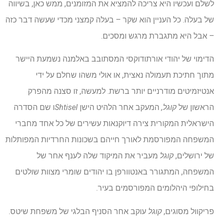
לשלם ועכשיו היא צריכה להמציא את המזומנים, ממש כאן, בשיווה
של בעלה. כל העניין הוא שקר – בעלה קמצני מכדי שעשה דבר כזה
– אבל היא מתגברת מרגש ומסכים.
הדימוי של יהודי אורתודוקסי המסתובב באלמנה נשמעת היישר
מתוך חתיכת תעמולה נאצית, או אולי משהו שחלם על ידי
אנטיזמיטים מודרניים יותר ברשת. למעשה, זו סצנה מהפרק
הראשון של
קוגל,
המעקב אחר הלהיט הישן
Shtisel
ו שם הסדרה
הישראלית המקורית צירה דיוקנאות עשירים של כל אחד מחברי
המשפחה המפורסמת לאורך חייהם בשכונות החרדיות המפותלות
של ירושלים,
קוגל
מעביר את המיקוד שלה לענף אחר של
המשפחה, המתגורר באנטוורפן בו יהודים שומרי מצוות שולטים
בחילופי היהלומים המפורסמים בעיר.
פריקוול מסוגים,
קוגל
עוקב אחר הסניף הבלגי של משפחת שיטס.