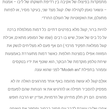
מתמקדות בפיצולו של אקיבה בין רדיפת תשוקתו של ליבו – אמנות
– ונשאר נאמן לקהילה שלו.
קוגל
מצד שני, בעיקר מסיר, או לפחות
מתעלם, את האקזוטיות של העולם החרדי.
להיות ברור,
קוגל
מלא בפרטים דתיים. כל דמות ממלמלת ברכה
על כל ביס של אוכל, שיש בו רבים. (שמו של המופע מתאים; אכילת
קוגל ממלאת תפקיד מרכזי.) הם אף פעם לא מצליחים לנשק את
המזוזה אפילו בסצינות חולפות. כאשר דמות מתעוררת באמצעות
שיחת טלפון מוקדמת של הבוקר, הוא שוטף את ידיו בטקסים
וממהר בתפילת "Modeh ani" לפני שהוא עונה.
אוּלָם
קוגל
לא עושה מהומה באף אחד מהרגעים האלה. זה לא
מפסיק להסביר תפילה או להדגיש את אי הנוחות שהם לפעמים
מהווים. הם רק חלק מחייהן של הדמויות, ועדיין יש הרבה חופש.
אחרי שליבי עוצרת לדבר עם מחזר ברחוב ומספר את השיחה