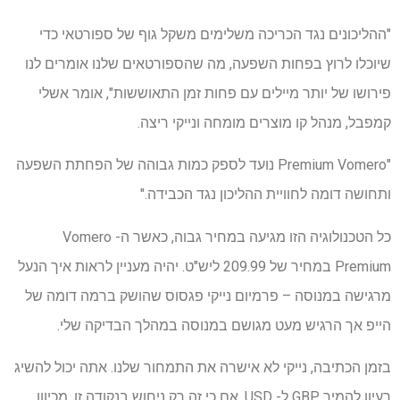
"ההליכונים נגד הכריכה משלימים משקל גוף של ספורטאי כדי
שיוכלו לרוץ בפחות השפעה, מה שהספורטאים שלנו אומרים לנו
פירושו של יותר מיילים עם פחות זמן התאוששות", אומר אשלי
קמפבל, מנהל קו מוצרים מומחה ונייקי ריצה.
"Premium Vomero נועד לספק כמות גבוהה של הפחתת השפעה
ותחושה דומה לחוויית ההליכון נגד הכבידה."
כל הטכנולוגיה הזו מגיעה במחיר גבוה, כאשר ה- Vomero
Premium במחיר של 209.99 ליש"ט. יהיה מעניין לראות איך הנעל
מרגישה במנוסה – פרמיום נייקי פגסוס שהושק ברמה דומה של
הייפ אך הרגיש מעט מגושם במנוסה במהלך הבדיקה שלי.
בזמן הכתיבה, נייקי לא אישרה את התמחור שלנו. אתה יכול להשיג
רעיון להמיר GBP ל- USD, אם כי זה רק ניחוש בנקודה זו, מכיוון