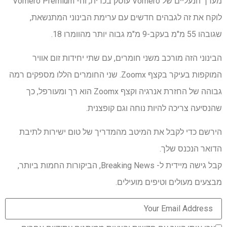
מערך הנעליים של Vomero עוסק בכרית, וה- Vomero Premium
לוקח את זה לגבהים חדשים עם ערימת הבינוני המתנשאת,
שגובהו 55 מ"מ בעקב-9 מ"מ גבוה יותר מהוומרו 18.
הבינוני הזה מורכב משני חומרים, עם שתי יחידות זום אוויר
המוקפות בעיקר בקצף Zoomx. שני החומרים הללו מספקים רמה
גבוהה של החזרת אנרגיה וקצף Zoomx הוא רך ומעורפל, כך
שהנסיעה צריכה להיות נוחה וגם קופצנית.
הירשם כדי לקבל את המיטב מהמדריך של טום ישירות לתיבת
הדואר הנכנס שלך.
קבל גישה מיידית ל- Breaking News, הביקורות החמות ביותר,
מבצעים מעולים וטיפים מועילים.