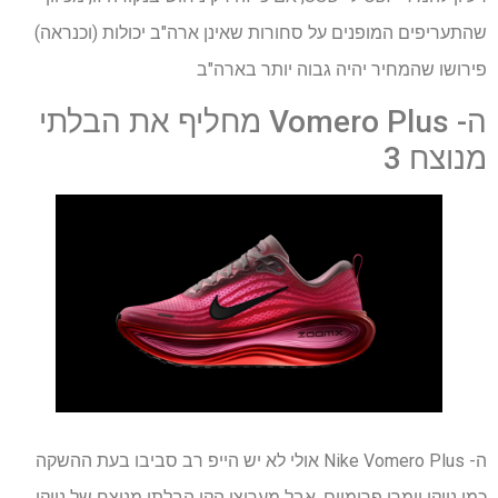
שהתעריפים המופנים על סחורות שאינן ארה"ב יכולות (וכנראה)
פירושו שהמחיר יהיה גבוה יותר בארה"ב
ה- Vomero Plus מחליף את הבלתי
מנוצח 3
ה- Nike Vomero Plus אולי לא יש הייפ רב סביבו בעת ההשקה
כמו נייקי וומרו פרימיום, אבל מעריצי הקו הבלתי מנוצח של נייקי