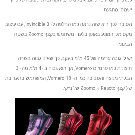
ישמחו מהגעתו.
הסיבה לכך היא שזה נראה כמו החלפה ל- Invincible 3, עם עיצוב
מקסימלי המונע באופן בלעדי משתמש בקצף Zoomx בשטח
הבינוני.
יש לו גובה ערימה של 45 מ"מ בעקב, כך שאינו גבוה בצורה
חיצונית כמו פרמיום Vomero, אך הוא גבוה ב -4 מ"מ מה- 3
הבלתי מנוצח והסביבה כמו ה- Vomero 18, המשתמש בתערובת
של קצף Reactx ו- Zoomx של נייקי.