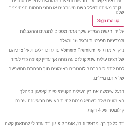
צרו איתי קשר עם חדשות והצעות ממותגים עתידיים אחרים
קבל מאיתנו דוא"ל בשם השותפים או נותני החסות המהימנים
שלנו
על ידי הגשת המידע שלך אתה מסכים לתנאים וההגבלות
ולמדיניות הפרטיות ובגיל 16 ומעלה.
נייקי אומרת ש- Vomero Premium פותח כדי לענות על צרכיהם
של רצים עילית שנזקקו לנסיעה נוחה אך עדיין קפיצה כדי לעזור
להם לתפוס הרבה קילומטרים באימונים תוך הפחתת ההשפעה
של אותם מיילים.
הנעל שימשה את רץ העילית הקנייתי פיית 'קיפיגון במהלך
האימונים שלה כשהיא מנסה להיות האישה הראשונה שרצה
קילומטר של 4 דקות.
"זה כל כך רך, מרופד ונוח", אומר קיפיגון. "זה עוזר לי להתאמן קשה