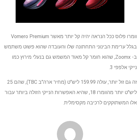
וומרו פלוס ככל הנראה יהיה קל יותר מאשר Vomero Premium
בגלל ערימת הבינוני התחתונה שלו והעובדה שהוא פשוט משתמש
ב- Zoomx, שהוא חומר קל מאוד המשמש גם בנעלי מירוץ כמו
נייקי אלפפי 3.
זה גם זול יותר, עולה 159.99 ליש"ט (מחיר ארה"ב TBC), שהם 25
ליש"ט יותר מהוומרו 18, שהיא האפשרות הנייקי הזולה ביותר עבור
אלו המשתוקקים לרכיבה מקסימלית.