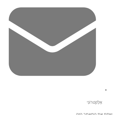
אֶלֶקטרוֹנִי
שתף את המאמר הזה