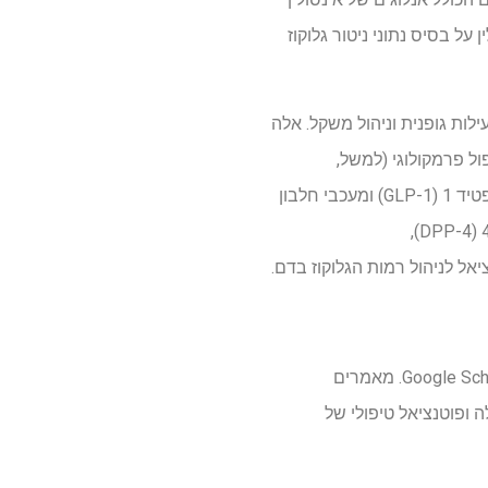
ל בסיס נתוני ניטור גלוקוז
ה, פעילות גופנית וניהול משקל. אלה
ול פרמקולוגי (למשל,
מטפורמין). חולים עם מחלות לב וכלי דם וסוכרת מטופלים לרוב באגוניסטים לקולטנים דמויי גלוקגון פפטיד 1 (GLP-1) ומעכבי חלבון
הובלת גלוקוז 2 (SGLT2). חלק מהמטופלים מטופלים גם בסולפונילוריאה, מעכבי דיפפטידיל פפטידאז 4 (DPP-4),
הסקירה העלילתית הנוכחית אחזה את כל המאמרים הרלוונטיים ממאגרי ה- PubMed, Scopus ו- Google Scholar. מאמרים
 ופוטנציאל טיפולי של