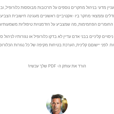
ין מדעי בניהול מחקרים נוספים על תרכובות מבוססות כלורופיל, ובמיוחד orbide
לים וממצאי מחקר ביו -אקטיביים ראשוניים מעגינה חישובית הצביעו 
ף החומרים הפחמימות, מה שמצביע על הזדמנויות טיפוליות משמעותיות
סויים קליניים בבני אדם עדיין לא בדקו כלורופיל או נגזרותיו לניהול 
וח. לפני יישוםם קלינית, הערכת בטיחות מקיפה של כל נגזרות הכלורופיל
הורד את עותק ה- PDF שלך עכשיו!