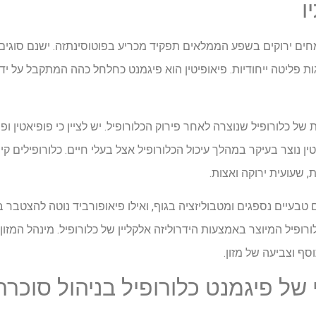
ו
ים ירוקים בשפע הממלאים תפקיד מכריע בפוטוסינתזה. ישנם סוגים ש
 פליטה ייחודיות. פיאופיטין הוא פיגמנט כחלחל כהה המתקבל על ידי
גזרת נוספת של כלורופיל שנוצרה לאחר פירוק הכלורופיל. יש לציין כי פופיאטין
ין נוצר בעיקר במהלך עיכול הכלורופיל אצל בעלי חיים. כלורופילים קי
, שעועית ירוקה ואצות.
ם טבעיים נספגים ומטבוליזציה בגוף, ואילו פיאופורביד נוטה להצטבר בכ
סף וצביעה של מזון.
 של פיגמנט כלורופיל בניהול סוכרת