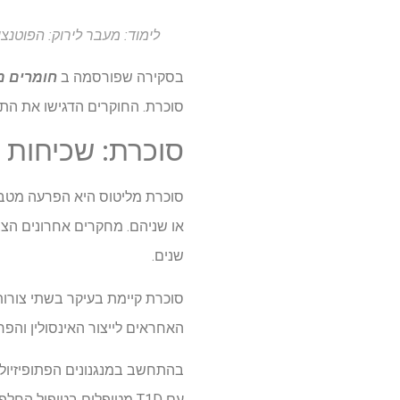
לימוד: מעבר לירוק: הפוטנציאל הטיפו
בסקירה שפורסמה ב
חומרים מ
סוכרת. החוקרים הדגישו את התכונ
סוכרת: שכיחות וט
סוכרת מליטוס היא הפרעה מטבול
שנים.
האחראים לייצור האינסולין והפרשתו. T2D קשור לתפקוד מתקדם של תאי β ועמידו