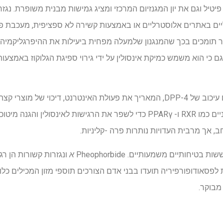
פיטיל וגם את יון המגנזיום המרכזי ומציג גמישות מבנית משופרת. נגזר
תומכים בכך שהמנגנון שלמעלה מפחית ביעילות את ההיפרגליקמיה
מנגנונים מדווחים אחרים כוללים עיכוב של DPP-4, המאריך את פעולת האינטרנט, דיכ
(גילאים), שינוי של קולטנים גרעיניים כמו RXR ו- PPARγ כדי לשפר את הרגישות 
ב, אך מרבית העדויות נותרות פרה -קליניות.
יחותיים משמעותיים. Pheophorbide
א
ונגזרות קשורות הן רג
לפסאודופורפיריה תועדו בבני אדם הצורכים תוספי מזון המכילים כלורו
מבוקר.