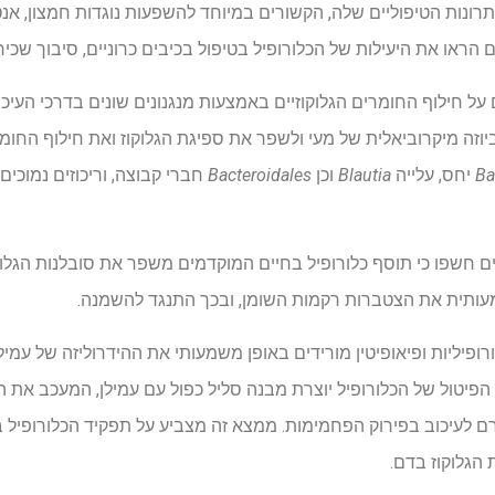
ונות הטיפוליים שלה, הקשורים במיוחד להשפעות נוגדות חמצון, אנטי
 הראו את היעילות של הכלורופיל בטיפול בכיבים כרוניים, סיבוך שכי
 על חילוף החומרים הגלוקוזיים באמצעות מנגנונים שונים בדרכי העיכו
ביוזה מיקרוביאלית של מעי ולשפר את ספיגת הגלוקוז ואת חילוף החומר
Ba
יחס, עלייה
Blautia
וכן
Bacteroidales
חברי קבוצה, וריכוזים נמוכים
ם חשפו כי תוסף כלורופיל בחיים המוקדמים משפר את סובלנות הגלו
מעותית את הצטברות רקמות השומן, ובכך התנגד להשמנה.
ופיליות ופיאופיטין מורידים באופן משמעותי את ההידרוליזה של עמי
יטול של הכלורופיל יוצרת מבנה סליל כפול עם עמילן, המעכב את הנג
לוקוזידאז), וגורם לעיכוב בפירוק הפחמימות. ממצא זה מצביע על תפקיד הכלורופ
ת הגלוקוז בדם.