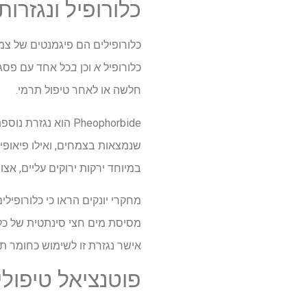
כלורופיל ונגזרותי
כלורופילים הם פיגמנטים של צמח
כלורופיל
א
וכן
ב
כל אחד עם פסגות
חלשה או לאחר טיפול תרמי.
Pheophorbide הוא נ
שנמצאות בצמחים, ואילו פיאופיט
במיוחד ירקות ירוקים עליים, אצות
מחקרי יונקים הראו כי כלורופילי
אישר נגזרת זו לשימוש כחומר תו
פוטנציאל טיפולי