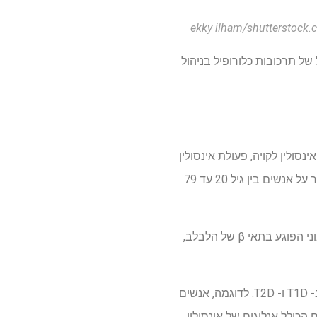
ל תרכובות כלורופיל בניהול
ולין לקויה, פעולת אינסולין
או שניהם. מחקרים אחרונים הצביעו על שכיחות מתמדת של סוכרת ברחבי העולם, מה שהשפיע בעיקר על אנשים בין גיל 20 עד 79
סוכרת קיימת בעיקר בשתי צורות: סוכרת מסוג 1 (T1D) וסוכרת מסוג 2 (T2D). T1D הוא מצב אוטואימוני הפוגע בתאי β של הלבלב,
בהתחשב במנגנונים הפתופיזיולוגיים המובחנים, קלינאים משתמשים בגישות טיפוליות שונות לטיפול ב- T1D ו- T2D. לדוגמה, אנשים
ק מהמטופלים ב- T1D מקבלים טיפול מתקדם הכולל אנלוגים של אינסולין