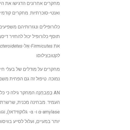
מחקרים אחרונים הדגישו את היתר
ואנטי-סוכרתיות. מחקרים קודמים
כלורופילים ונגזרותיהם משפיעים
תוסף כלורופיל יכול להחזיר דיס
את
Firmicutes
-אֶל-
cteroidetes
לקטובצילוס
ו
מחקרים על מודלים של בעלי חיי
נמוכה. טיפול זה גם הפחית מש
AN
בַּמַבחֵנָה
המחקר גילה כי כלור
העמיד. מבחינה מכנית, שרשרת הפ
α-amylase ו- α- ג
יותר במעיים, ועלול לסייע בוויסו