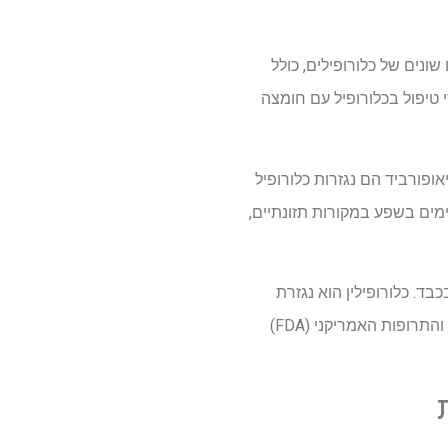
ונים של כלורופילים, כולל
 טיפול בכלורופיל עם חומצה
 ופיאופורביד הם נגזרות כלורופיל
ימים בשפע במקורות תזונתיים,
בד. כלורופילין הוא נגזרת
מסיסת מים חצי סינתטית של כלורופיל המיוצר באמצעות הידרוליזה אלקליין של כלורופיל. מינהל המזון והתרופות האמריקני (FDA)