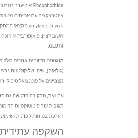
Pheophorbide
א
היעדר גם זנב 
In vivo
amylase.
ממצאי המחקר 
חשוב לציין, פיאופורביד
א
GLUT4.
מצביעים על פוטנציאל טיפולי רח
עם זאת, הסקירה הדגישה גם חששות בט
תגובות עור פוטוטוקסיות הדומות 
הערכת בטיחות קפדנית ושימוש 
השקפה עתידית