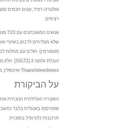
אולטרה-רפיד, עטים חכמים ומערכ
רציפים.
אנשים
שלא מצליחים לדבוק בשינויי אור
Thiazolidinediones ואינסולין. מספר טיפולים אלטרנטיביים ומשלימים, כולל עשבי תיבול, הוכיחו פוטנציאל לניהול רמות הגלוקוז בדם.
על הביקורת
שפורסמו באנגלית בלבד נחשבו. נ
תרכובות כלורופיל בסוכרת.