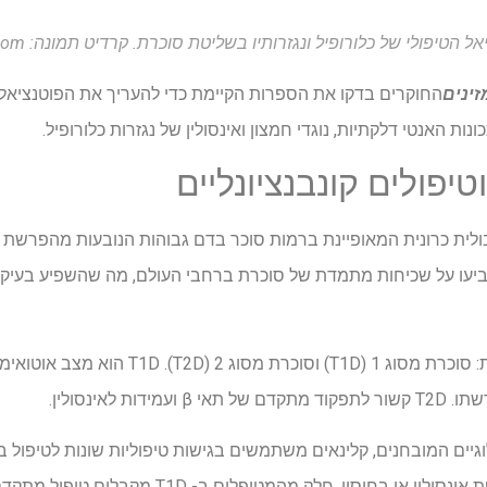
לי של כלורופיל ונגזרותיו בשליטת סוכרת. קרדיט תמונה: ekky ilham/shutterstock.com
זינים
החוקרים בדקו את הספרות הקיימת כדי להעריך את הפוטנציאל ש
ות האנטי דלקתיות, נוגדי חמצון ואינסולין של נגזרות כלורופיל.
יפולים קונבנציונליים
ית כרונית המאופיינת ברמות סוכר בדם גבוהות הנובעות מהפרשת אינס
ת לאינסולין.
עם T1D מטופלים בטיפול החלפת אינסולין או בחיסון. חל