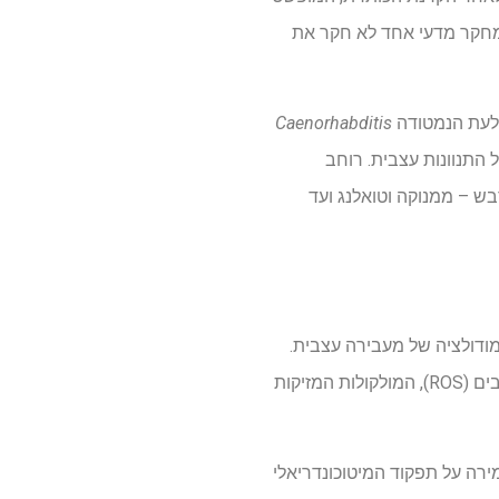
ף מחקר מדעי אחד לא חקר את
ולעת הנמטודה
Caenorhabditis
יסויים במודלים של מכרסמים (Murine) של התנוונות עצבית. רוחב
בש – ממנוקה וטואלנג ועד
ל לחץ חמצוני, דלקת ומודולציה של מעבירה עצבית.
במודלים שונים הוכח כי טיפול בדבש או בתמציות שלו מפחית משמעותית את רמות מיני החמצן המגיבים (ROS), המולקולות המזיקות
ירה על תפקוד המיטוכונדריאלי