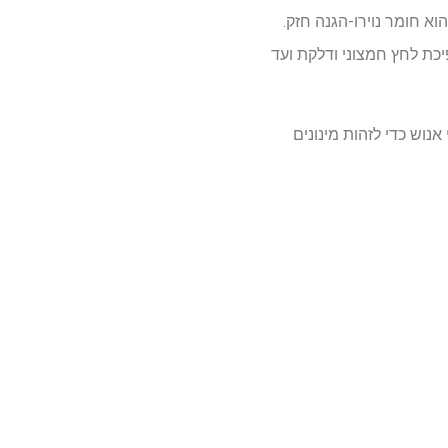
 חומר נוירו-הגנה חזק.
מעוררת מספר יתרונות כנגד המניעים המולקולריים של AD, החל מפיכת לחץ חמצוני ודלקת ועד
נוש כדי לזהות מינונים