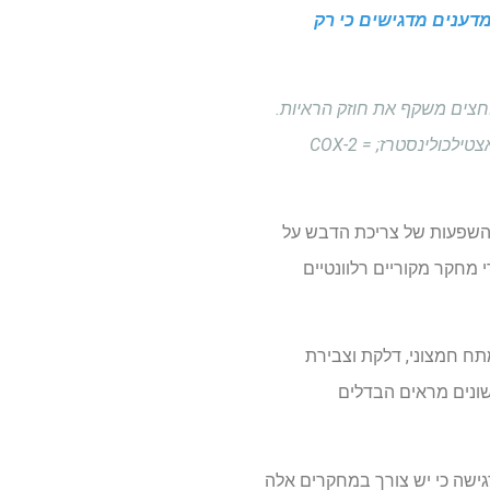
מדענים מדגישים כי רק
חצים משקף את חוזק הראיות.
קיצורים: AA = חומצה ארכידונית; Aβ = בטא עמילואיד; APP = חלבון מבשר עמילואיד; ACHE = אצטילכולינסטרז; COX-2 =
ההשפעות של צריכת הדבש על
במיוחד לגבי מחלת אלצהיימר (AD). המחקר סינתז את הממצאים מ -27 מאמרי מחקר מקוריים רלוונטיים
ח חמצוני, דלקת וצבירת
, נמצא כי זני דבש שונים מראים הבדלים
גישה כי יש צורך במחקרים אלה