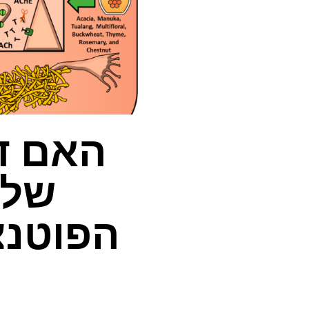
האם דב
שלך
הפוטנצ