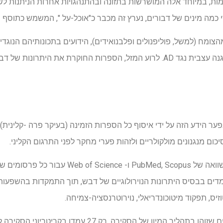
ות, במיוחד אלה המושרשות בתזונה ובהתנהגויות אחרות הניתנות לשי
י כמה מינים של דבורים, נערץ זה מכבר כ"אוכל-על ", המשמש כתוסף ת
ומח (למשל, פוליפנולים ופלבנואידים), הידועים בתכונותיהם הנוגדי 
שהופך אותו למועמד ראשוני להגנה עצבית נגד AD. לרוע המזל, הספרות החוקרת א
ער הידע הזה על ידי איסוף כל הספרות הזמינה (בעיקר פרה -קליני
כום מנגנונים מולקולריים ולזהות פערי מחקר לפני התרגום הקליני.
הסקירה כללה חיפוש מבוסס משוואה של bMed, Scopus
מדים בבסיס היתרונות הנוירולוגיים של דבש, תוך התמקדות בהשפעות
יס, תפקוד מיטוכונדריאלי, נוירוטרנסציה-צמיחה.
ראוי לציין כי מבין אלפי הפרסומים שזוהו בתהליך המיון של 