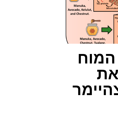
 המוח
את
היימר