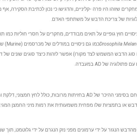
חקרים שזוהו היו פרה -קליניים, והדגישו כי נכון לכתיבת הסקירה, א
רולוגיות של צריכת הדבש על משתתפי האדם.
ויים חוץ גופיים על תאים מבודדים, מחקרים על חסרי חוליות כמו ת
Drosophila Melan
כמו גם נ
או סוג הדבש המשמש לצד מקורו) אפשר לזהות כיצד סוגים שונים של ד
לוגיה של AD במעבדה.
ממצאי הסקירה העלו כי דבש נלחם בסימני ההיכר של AD בחזיתות מרובות, כול
דבש הנגזר על ידי ערמונים מפני נזק הנגרם על ידי גלוטמט, תוך שמ