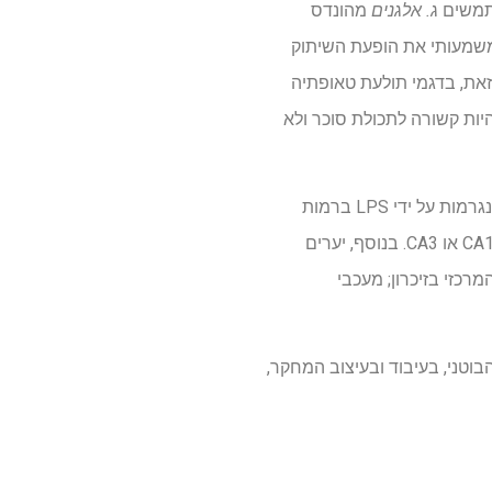
ג. אלגנים
מהונדס
דו (מסמך של 100 מ"ג/מ"ל), עיכבו באופן משמעותי את הופעת השיתוק
האנטי דלקתית ואנטי- Aβ החזקה של האני. עם זאת, בדגמי תולעת טאופתיה
יות קשורה לתכולת סוכר ולא
דגמי Murine אישרו את הממצאים הללו במערכות יונקים in vivo, כאשר דבש טואלנג הופך משמרות הנגרמות על ידי LPS ברמות
Aβ1-40 בהיפוקמפוס ו- Aβ1-42, ודבש קלולוט הפחית את התנועה Aβ1-42 ברמת הדנטט, אך לא ב- CA1 או CA3. בנוסף, יערים
רכזי בזיכרון; מעכבי
וטני, בעיבוד ובעיצוב המחקר,