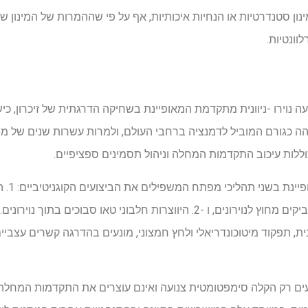
ינון סטנדרטיות או הנחיות איכותיות, אף על פי שההמרות של המינון של
לוונטיות.
מר (AD) היא הפרעה נוירו -ניוונית מתקדמת המאופיינת בשחיקה הדרגתית של זיכרון
הה כגורם המוביל לדמנציה ברחבי העולם, ולמרות עשרות שנים של מ
וללות עיכוב התקדמות המחלה וניהול תסמינים ספציפיים.
ברמה המו
עמילואיד-בטא (Aβ) לפלאקים דביקים מחוץ לנוירונים, ו -2. היווצרות חלבוני טאו ס
ת, תפקוד מיטוכונדריאלי ולחץ חמצוני, מונעים בהדרגה קשרים עצביי
יעים רק הקלה סימפטומטית צנועה ואינם עוצרים את התקדמות המחלה