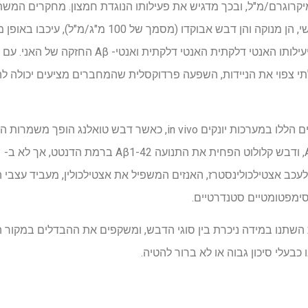
גנטית לייצור עמילואיד-בטא אנושי, הן מנוקה והן דבש אבוק
הנגרמת על ידי Aβ, והדגימו את יעילותו האנטי דלקתית 
י צפוי את הניידות, השפעה פרדוקסלית שהמחברים מציעים יכולה לה
עכב אצטילכולינסטרז, האנזים המשפיל את אצטילכולין, מעביד עצבי המ
השתנו במידה ניכרת בין סוגי הדבש, ומשקפים את ההבדלים במקור הב
כבעלי סיכון גבוה או לא ברור להטיה.