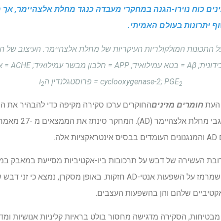
ינים כוח נוירו-הגנה במחקרי מעבדה כנגד מחלת אלצהיימר, אך 
וף יתרונות בעולם האמיתי.
ל התכונות המולקולריות העיקריות של מחלת אלצהיימר. העיצוב של ה
cyclooxygenase-2; PGE
= פרוסטגלנדין ה
ו
2
2
 העת
חומרים מזינים
החוקרים ערכו סקירה מקיפה כדי להבהיר את 
התוצאות הנוירולוגיות, 
ה.
בת העשירה של דבש על תרכובות ביו-אקטיביות מסייעת במאבק במת
חלבון במודלים של מעבדה, מה שמרמז על השפעות אנטי-AD חזקות. באופן מסקרן
אקטיביים שלהם והן בהשפעות העצבים.
מבטיחות, הסקירה מדגישה מחסור בולט בראיות קליניות אנושיות ומד