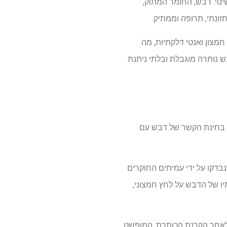
נוי. דבש, החומר המתוק,
זונתי, תרופה וממתיק.
חמצון ואנטי דלקתיות, מה
ת היתרונות של דבש נותרה מוגבלת ובלתי ניתנת
ת) בחינת הקשר של דבש עם
Pu ו- Web of Science עבור כל פרסומים שנבדקו על ידי עמיתים החוקרים
יו של הדבש על לחץ חמצוני,
הסקירה, רק 27 עמדו בקריטריוני הסקירה לאחר הקרנת הכותרת, המופשט