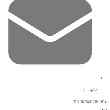
אֶלֶקטרוֹנִי
שתף את המאמר הזה