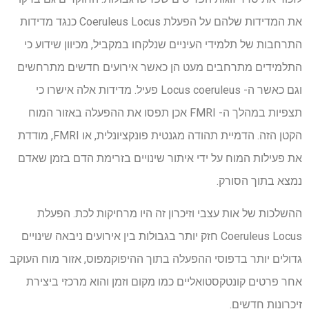
את המדידות שלהם על הפעלת Coeruleus Locus כנגד מדידות
התרחבות של תלמידי העיניים שנלקחו במקביל, מכיוון שידוע כי
התלמידים מתרחבים מעט הן כאשר אירועים חדשים מתרחשים
וגם כאשר ה- Locus coeruleus פעיל. מדידות אלה אישרו כי
תצפיות במהלך ה- FMRI אכן תפסו את ההפעלה באזור המוח
הקטן הזה. הדמיית תהודה מגנטית פונקציונלית, או FMRI, מודדת
את פעילות המוח על ידי איתור שינויים בזרימת הדם בזמן שאדם
נמצא בתוך הסורק.
ההשלכות של אות עצבי וזיכרון זה היו מרחיקות לכת. הפעלת
Coeruleus Locus חזק יותר בגבולות בין אירועים ניבאה שינויים
גדולים יותר בדפוסי ההפעלה בתוך ההיפוקמפוס, אזור מוח העוקב
אחר פרטים קונטקסטואליים כמו מקום וזמן והוא מרכזי ביצירת
זיכרונות חדשים.