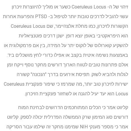
זיהוי של ה- Coeruleus Locus כשער או מוליך להיווצרות זיכרון
עשוי להוביל לדרכים טובות יותר לטיפול ב- PTSD והפרעות אחרות
הקשורות לזיכרון, כמו מחלת אלצהיימר, שם Coeruleus Locus
הוא היפראקטיבי באופן יוצא דופן. ישנן דרכים פוטנציאליות
להשקיע קוארולוס של לוקוס יתר על המידה, בין אם פרמקולוגית או
באמצעות נשימה איטית בקצב או אפילו כדורי לחץ מושכלים ביד.
אולם פתרונות טובים לטווח הארוך דורשים מחקר נוסף וייקח זמן
לגלות ולהביא לשוק. תפיסת אירועים בדרך "הנכונה" קשורה
ישירות לזיכרון טוב יותר, מה שמרמז כי שיפור פונקציית Coeruleus
Locus הוא יעד יעיל להגנה או לשחזור פונקציית הזיכרון.
קליווט אמר כי הכלים המתוחכמים הדרושים לבחינת המוח
דורשים סוג המימון שרק הממשלה הפדרלית יכולה לספק. קליווט
אמר כי מספר מענקי NIH שמימנו מחקר זה שילמו עבור הסריקה