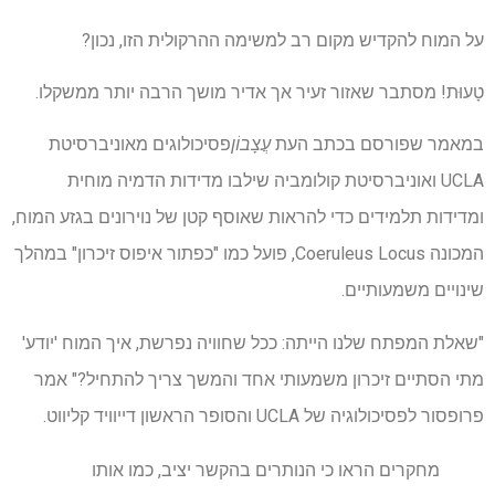
על המוח להקדיש מקום רב למשימה ההרקולית הזו, נכון?
טָעוּת! מסתבר שאזור זעיר אך אדיר מושך הרבה יותר ממשקלו.
במאמר שפורסם בכתב העת
עֲצָבוֹן
פסיכולוגים מאוניברסיטת
UCLA ואוניברסיטת קולומביה שילבו מדידות הדמיה מוחית
ומדידות תלמידים כדי להראות שאוסף קטן של נוירונים בגזע המוח,
המכונה Coeruleus Locus, פועל כמו "כפתור איפוס זיכרון" במהלך
שינויים משמעותיים.
"שאלת המפתח שלנו הייתה: ככל שחוויה נפרשת, איך המוח 'יודע'
מתי הסתיים זיכרון משמעותי אחד והמשך צריך להתחיל?" אמר
פרופסור לפסיכולוגיה של UCLA והסופר הראשון דייוויד קליווט.
מחקרים הראו כי הנותרים בהקשר יציב, כמו אותו