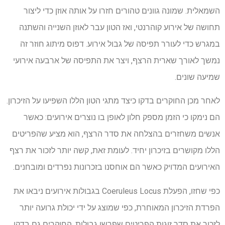
השמאלית. שמונה גוונים טהורים חזרו על אותה אוזן כדי ליצור
תחושה של אירוע קוהרנטי, ואז הטון עבר לאוזן השנייה והשתנה
במגרש כדי לעורר תפיסה של גבול אירוע. דפוס מיתוג חוזר זה
נמשך לאורך שארית הרצף, ויצר את התפיסה של ארבעה אירועי
שמיעה שונים.
לאחר מכן החוקרים בדקו כיצד מתגי הטון הללו השפיעו על הזיכרון.
הם נימקו כי הזמן מספק חלון לאופן בו נוצרים אירועים: כאשר
אנשים משחזרים בהצלחה את סדר הרצף, הוא מציע שהפריטים
הללו מקושרים בזיכרון יחיד. לעומת זאת, קשה יותר לזכור את רצף
האירועים המדויק כאשר הם אוחסנו בזכרונות נפרדים ומובחנים.
כפי שחזו, הפעלת Coeruleus Locus בגבולות אירועים ניבאו את
הפרדת הזיכרון המאוחרת, כפי שמוצג על ידי יכולת גרועה יותר
לזכור את סדר זוגות הפריטים שפרשו גבולות. החוקרים גם בדקו