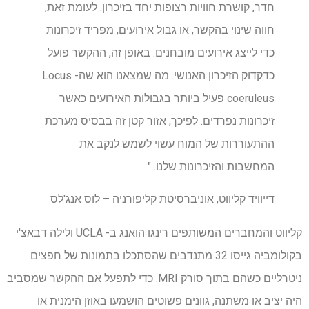
חדר, קושרת חוויות רצופות יחד בזיכרון. לעומת זאת,
חווה שינוי בהקשר, או גבול אירועים, מפריד זיכרונות
כדי לייצג אירועים מובחנים. באופן זה, ההקשר פועל
כדקדוק הזיכרון האנושי. מה שמצאנו הוא שה- Locus
coeruleus פעיל ביותר בגבולות האירועים כאשר
זיכרונות נפרדים. לפיכך, אזור קטן זה בבסיס מערכת
ההתעוררות של המוח עשוי לשמש לנקב את
המחשבות והזיכרונות שלנו. "
דייוויד קליווט, אוניברסיטת קליפורניה – לוס אנג'לס
קליווט והמחברים המשותפים רינגו הואנג ב- UCLA ולילה דבאצ'י
בקולומביה גייסו 32 מתנדבים שהסתכלו בתמונות של חפצים
ניטרליים כשהם בתוך סורק MRI. כדי לתפעל אם ההקשר שמסביב
היה יציב או משתנה, גוונים פשוטים הושמעו באוזן הימנית או