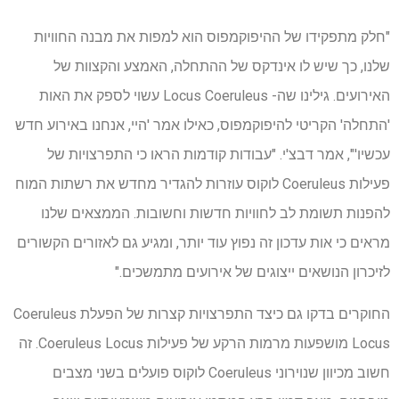
"חלק מתפקידו של ההיפוקמפוס הוא למפות את מבנה החוויות
שלנו, כך שיש לו אינדקס של ההתחלה, האמצע והקצוות של
האירועים. גילינו שה- Locus Coeruleus עשוי לספק את האות
'התחלה' הקריטי להיפוקמפוס, כאילו אמר 'היי, אנחנו באירוע חדש
עכשיו'", אמר דבצ'י. "עבודות קודמות הראו כי התפרצויות של
פעילות Coeruleus לוקוס עוזרות להגדיר מחדש את רשתות המוח
להפנות תשומת לב לחוויות חדשות וחשובות. הממצאים שלנו
מראים כי אות עדכון זה נפוץ עוד יותר, ומגיע גם לאזורים הקשורים
לזיכרון הנושאים ייצוגים של אירועים מתמשכים."
החוקרים בדקו גם כיצד התפרצויות קצרות של הפעלת Coeruleus
Locus מושפעות מרמות הרקע של פעילות Coeruleus Locus. זה
חשוב מכיוון שנוירוני Coeruleus לוקוס פועלים בשני מצבים