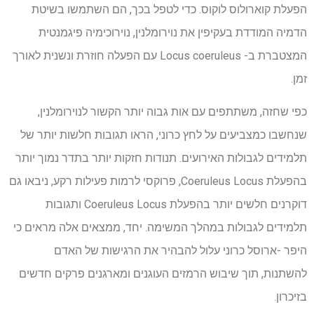
הפעלת קוארולוס לוקוס. כדי לטפל בכך, הם השתמשו בשיטת
הדמיה המודדת בעקיפין את נוירומלנין, נוירוכימיה פיגמנטית
המצטברת ב- Locus coeruleus עם הפעלה חוזרת ונשנית לאורך
זמן.
כפי שחזה, משתתפים עם אות גבוה יותר הקשור לנוירומלנין,
שנחשבו כמצביעים על לחץ כרוני, הראו תגובות חלשות יותר של
תלמידים לגבולות האירועים. תנודות חזקות יותר בתדר נמוך יותר
בהפעלת Coeruleus Locus, פרוקסי לרמות פעילות רקע, ניבאו גם
דוקרנים חלשים יותר בהפעלת Coeruleus Locus ותגובות
תלמידים לגבולות במהלך המשימה. יחד, ממצאים אלה מראים כי
היפר -ארוסל כרוני עלול להבהיר את הרגישות של האדם
להשתנות, תוך שיבוש הרמזים העוגנים ומארגנים פרקים חדשים
בזיכרון.