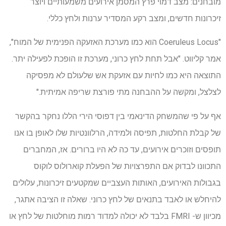
מובחנים: מצב דמוי פרץ המסמן אירועים משמעותיים ויוצר
זיכרונות חדשים, ומצב רקע המסדיר ערנות ולחץ כללי.
"Coeruleus Locus הוא כמו מערכת האזעקה הפנימית של המוח",
אמר קליווט. "אבל תחת לחץ כרוני, מערכת זו הופכת לפעילה יתר.
התוצאה היא כמו לחיות עם אזעקת אש שלעולם לא מפסיקה
לצלצל, ומקשה על ההבחנה מתי פורצת שריפה אמיתית."
אף על פי שהמשחק הדינאמי בין דפוסי הירי הללו נחקר בהקשר
של קבלת החלטות, תפיסה ולמידה, הרלוונטיות שלו לאופן בו אנו
תופסים וזוכרים אירועים, עד כה לא היו ברורים. אז, המחברים
התכוונו לבדוק אם התפרצויות של הפעלת קוארולוס לוקוס
בגבולות האירועים, האותות העצביים שמקטעים זיכרונות, עלולים
להיחלש או לאבד בתנאים של לחץ כרוני. שאלה זו הציבה אתגר,
מכיוון ש- FMRI בלבד לא יכולה למדוד רמות מוחלטות של לחץ או