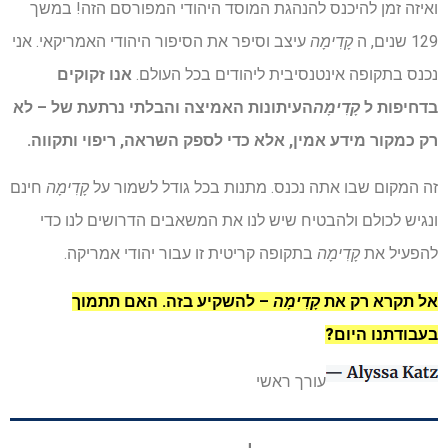
ואיזה זמן להיכנס להנהגת המוסד היהודי המפורסם הזה! במשך
129 שנים, ה
קָדִימָה
עיצב וסיפר את הסיפור היהודי האמריקאי. אני
נכנס בתקופה אינטנסיבית ליהודים בכל העולם.
אנו זקוקים
בדחיפות ל
קָדִימָה
העיתונות האמיצה והבלתי נרתעת של – לא
רק כמקור מידע אמין, אלא כדי לספק השראה, ריפוי ותקווה.
זה המקום שבו אתה נכנס. מתנות בכל גודל לשמור על
קָדִימָה
חינם
ונגיש לכולם ולהבטיח שיש לנו את המשאבים הדרושים לנו כדי
להפעיל את
קָדִימָה
בתקופה קריטית זו עבור יהודי אמריקה.
אל תקרא רק את
קָדִימָה
– להשקיע בזה.
האם תתמוך
בעבודתנו היום?
עורך ראשי