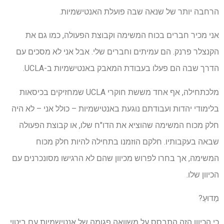
הרחבה יותר של שנאה שבה פועלת האנטישמיות.
אני מכיר חברים בכוח המשימה וקבוצת הפעולה, כמו גם את
הקנצלר פרנק. הם עמיתים וחברים שלי. אבל אני לא מסכים עם
הדרך שבה הם פעלו בעבודת המאבק באנטישמיות ב-UCLA.
מלכתחילה, אף אחד מששת חוקרי UCLA שמחזיקים בכיסאות
בלימודי יהדות ועבודתם נוגעת באנטישמיות – כולל אני – לא היה
חלק מכוח המשימה שהוציא את הדו"ח שלו, או קבוצת הפעולה
שבאה בעקבותיו. חלקם הוזמנו בתחילה להיות חלק מכוח
המשימה, אך בחרו לפרוש מכיוון שהם לא הרגישו מסונכרנים עם
הכיוון שלו.
מַדוּעַ?
כי הכיוון הזה התבסס על משוואה פגומה של אנטישמיות עם ביטוי