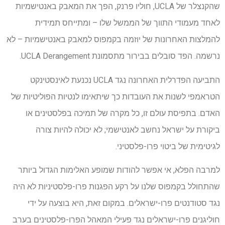
שהקנצלר של UCLA, חוליו פרנק, הפך את המאבק באנטישמיות
לאחד מעמודי התווך של הממשל שלו – ומתייחס תמידית
להמלצות האחרונות של יוזמה בקמפוס למאבק באנטישמיות – לא
נרשמה. הפד סובלים בבירור מתסמונת UCLA Derangement.
התביעה הפדרלית האחרונה נגד UCLA נכנעת לאינסטינקט
הטראמפי לשנות את העובדות כך שיתאימו לנטיות הפוליטיות של
האדם. בתפיסת עולם זו, כל מקרה של תמיכה בפלסטינים או
ביקורת על ישראל נחשב לאנטישמי; לא יכולה להיות צורה
לגיטימית של ביטוי פרו-פלסטיני.
למרבה הפלא, אי אפשר להודות שמופע האלימות הגדול ביותר
שהתחולל בקמפוס שלנו על רקע הפגנות פרו-פלסטיניות לא היה
נגד סטודנטים פרו-ישראלים. במקום זאת, היא בוצעה על ידי
חוליגנים פרו-ישראלים נגד פעילי המאהל הפרו-פלסטינים בערב