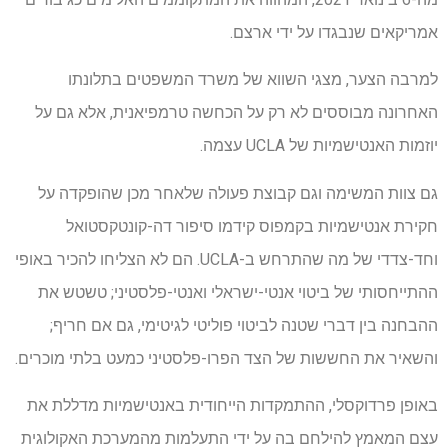
אמריקאים שנבגדו על ידי ארצם.
למרבה הצער, מצגי השווא של משרד המשפטים בתלונתו
האחרונה מבוססים לא רק על הכחשה טרמפיאנית, אלא גם על
יוזמות האנטישמיות של UCLA עצמה.
גם צוות המשימה וגם קבוצת פעולה שלאחר מכן שהופקדה על
חקירת אנטישמיות בקמפוס קידמו סיפור דה-קונטקסטואל
וחד-צדדי של מה שהתרחש ב-UCLA. הם לא הצליחו להכיר באופי
ההתייחסותי של ביטוי אנטי-ישראלי ואנטי-פלסטיני; טשטש את
ההבחנה בין דברי שטנה לביטוי פוליטי לגיטימי, גם אם חריף;
והשאיר את החששות של הצד הפרו-פלסטיני כמעט בלתי מוכרים.
באופן פרדוקסלי, ההתמקדות הייחודית באנטישמיות מדללת את
עצם המאמץ להילחם בה על ידי התעלמות מהמערכת האקולוגית