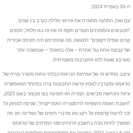
ה-30 באפריל 2024.
עם זאת, התלונה מתארת ​​את אירועי הלילה כקרב בין שווים:
"הכובשים והמפגינים הנגדים תקפו זה את זה בגז פלפל, חפצים
קהים ואפילו זיקוקים". למעשה, מה שהתרחש היה תקיפה אכזרית
של קבוצה אחת נגד אחרת – אלה במאהל – שנמשכה יותר
מארבע שעות ללא התערבות משטרתית.
עיצוב מחדש זה של אמיתות הנראות כבלתי נוחות מסגיר נטייה של
טראמפ ומקורביו לאמץ עדשת התבוננות צרה במיוחד המאפשרת
עיוות והכחשה מבישים. הנטייה הזו הופיעה בצו מבצעי בשם 2025,
"השבת האמת והשפיות להיסטוריה האמריקנית", שניסה למחוק כל
זכר לדעות קדומות על רקע גזע מדברי הימים של המדינה הזו. וזה
ממשיך להיות נוכח בחשבון הרוויזיוניסטי המדהים של טראמפ
מה-6 בינואר 2021, המהווה את המתקוממים האלימים כגיבורים