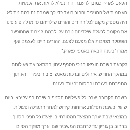
הפעם לארץ- כמובן לרעננה. היה נפלא לראות את הכמויות
העצומות של החניכים וההורים עד כדי כך שמבחינה בטחונית לא
היה מספיק מקום לכל ההורים והורים שילדיהם סיימו להופיע פינו
את מקומם לכאלה שילדיהם טרם עלו לבמה. למרות שההופעה
הופסקה מסיבות אלו מפעם לפעם, ההורים חייכו לעצמם ואף
אמרו "בשנה הבאה באמפי-פארק."
לקראת השבת הוציאו חניכי הסניף עיתון המתאר את פעילותם
במהלך החודש, איחולים וברכות מאנשי ציבור בעיר – העיתון
מתפרסם בעזרת ובחסות "הגות" רעננה.
בשבת הקרובה יערכו כל פעילויות הסניף בישיבת בני עקיבא. ביום
שישי ובשבת תפילות, ארוחות, קידוש לאחר התפילה ופעולות.
במוצאי שבת יערך המצעד המסורתי בו יצעדו כל חניכי הסניף
ברחוב בן גוריון עד לרחבת המשביר שם יערך מפקד הסיום