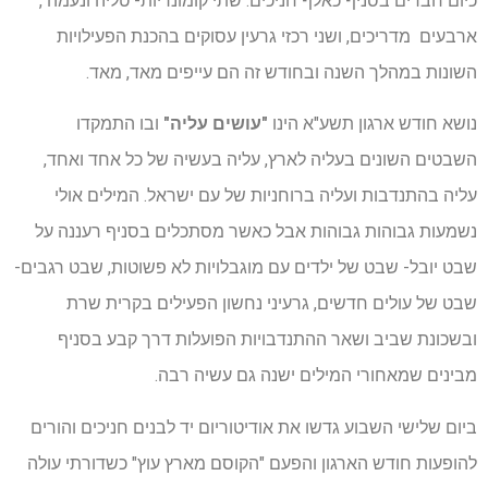
כיום חברים בסניף כאלף חניכים. שתי קומונריות- טליה ונעמה ,
ארבעים מדריכים, ושני רכזי גרעין עסוקים בהכנת הפעילויות
השונות במהלך השנה ובחודש זה הם עייפים מאד, מאד.
נושא חודש ארגון תשע"א הינו
"עושים עליה"
ובו התמקדו
השבטים השונים בעליה לארץ, עליה בעשיה של כל אחד ואחד,
עליה בהתנדבות ועליה ברוחניות של עם ישראל. המילים אולי
נשמעות גבוהות גבוהות אבל כאשר מסתכלים בסניף רעננה על
שבט יובל- שבט של ילדים עם מוגבלויות לא פשוטות, שבט רגבים-
שבט של עולים חדשים, גרעיני נחשון הפעילים בקרית שרת
ובשכונת שביב ושאר ההתנדבויות הפועלות דרך קבע בסניף
מבינים שמאחורי המילים ישנה גם עשיה רבה.
ביום שלישי השבוע גדשו את אודיטוריום יד לבנים חניכים והורים
להופעות חודש הארגון והפעם "הקוסם מארץ עוץ" כשדורתי עולה