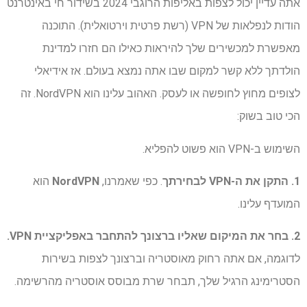
אתה עדיין יכול לצפות באליפות הרוגבי 2024 בשידור חי באינטרנט
הודות לנפלאות של VPN (רשת פרטית וירטואלית). התוכנה
מאפשרת למכשירים שלך להיראות כאילו הם חזרו למדינת
הולדתך ללא קשר למקום שבו אתה נמצא בעולם. אז אידיאלי
לצופים מחוץ לחופשה או לעסק. האהוב עלינו הוא NordVPN. זה
הכי טוב בשוק:
השימוש ב-VPN הוא פשוט להפליא.
1. התקן את ה-VPN לבחירתך
. כפי שאמרנו,
NordVPN
הוא
המועדף עלינו.
2. בחר את המיקום שאליו ברצונך להתחבר באפליקציית VPN.
לדוגמה, אם אתה רחוק מאוסטריה וברצונך לצפות בשירות
הסטרימינג הרגיל שלך, תבחר שרת מבוסס אוסטריה מהרשימה.