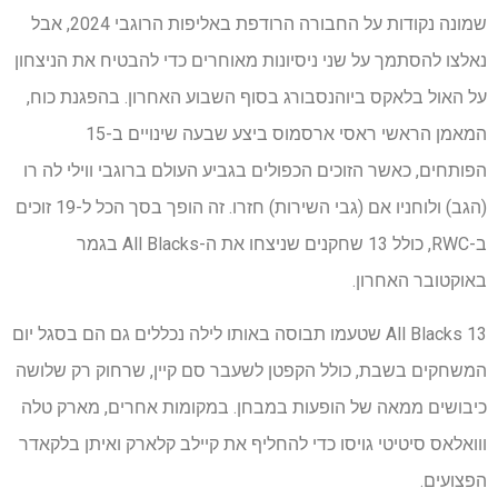
שמונה נקודות על החבורה הרודפת באליפות הרוגבי 2024, אבל
נאלצו להסתמך על שני ניסיונות מאוחרים כדי להבטיח את הניצחון
על האול בלאקס ביוהנסבורג בסוף השבוע האחרון. בהפגנת כוח,
המאמן הראשי ראסי ארסמוס ביצע שבעה שינויים ב-15
הפותחים, כאשר הזוכים הכפולים בגביע העולם ברוגבי ווילי לה רו
(הגב) ולוחניו אם (גבי השירות) חזרו. זה הופך בסך הכל ל-19 זוכים
ב-RWC, כולל 13 שחקנים שניצחו את ה-All Blacks בגמר
באוקטובר האחרון.
13 All Blacks שטעמו תבוסה באותו לילה נכללים גם הם בסגל יום
המשחקים בשבת, כולל הקפטן לשעבר סם קיין, שרחוק רק שלושה
כיבושים ממאה של הופעות במבחן. במקומות אחרים, מארק טלה
ווואלאס סיטיטי גויסו כדי להחליף את קיילב קלארק ואיתן בלקאדר
הפצועים.