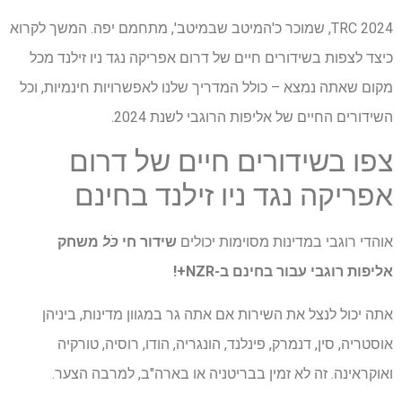
TRC 2024, שמוכר כ'המיטב שבמיטב', מתחמם יפה. המשך לקרוא
כיצד לצפות בשידורים חיים של דרום אפריקה נגד ניו זילנד מכל
מקום שאתה נמצא – כולל המדריך שלנו לאפשרויות חינמיות, וכל
השידורים החיים של אליפות הרוגבי לשנת 2024.
צפו בשידורים חיים של דרום
אפריקה נגד ניו זילנד בחינם
אוהדי רוגבי במדינות מסוימות יכולים
שידור חי
כֹּל
משחק
אליפות רוגבי עבור
בחינם ב-NZR+
!
אתה יכול לנצל את השירות אם אתה גר במגוון מדינות, ביניהן
אוסטריה, סין, דנמרק, פינלנד, הונגריה, הודו, רוסיה, טורקיה
ואוקראינה. זה לא זמין בבריטניה או בארה"ב, למרבה הצער.