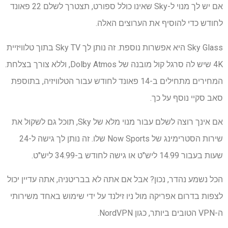
אם יש לך מנוי ל-Sky שאינו כולל ספורט, תצטרך לשלם 22 פאונד
לחודש כדי להוסיף את הערוצים האלה.
Sky Glass היא אפשרות נוספת. זה נותן לך Sky TV בתוך טלוויזיית
4K שיש לה סרגל קול מובנה של Dolby Atmos, וללא צורך בצלחת.
המחירים מתחילים ב-14 פאונד לחודש עבור הטלוויזיה, בתוספת
סאב סקיי נוסף על כך.
אם אינך רוצה לשלם עבור מנוי מלא של Sky, תוכל גם לשקול את
שירות הסטרימינג של Now Sports שלו. זה נותן לך גישה ל-24
שעות בעבור 14.99 ליש"ט או גישה לחודש ב-34.99 ליש"ט.
הכל נשמע נהדר, נכון? אבל אם אתה לא בבריטניה, אתה עדיין יכול
לצפות בדרום אפריקה מול ניו זילנד על ידי שימוש באחד משירותי
ה-VPN הטובים ביותר, כגון NordVPN.