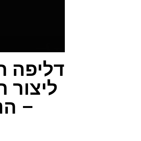
דליפה ח
– הנ