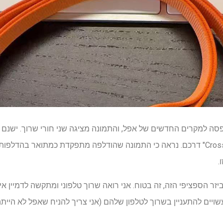
פסה למקרים החדשים של אפל, והתמונה מציגה שני חורי שרוך. יש
צריך לולא את "רצועת ה- Crossbody" דרכם. נראה כי התמונה שהודלפה מתפקדת כמתוא
.
זר הספציפי הזה, זה בטוח. אני רואה שרוך טלפוני ומתקשה לדמיין א
המון קונים של אייפון 17 שעשויים להתעניין בשרוך לטלפון שלהם (אני צריך להניח שאפל