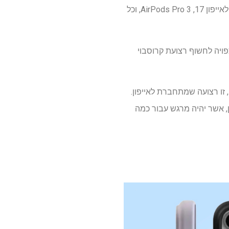
האירוע "שחרור יראת כבוד" של אפל נמצא רשמית ממש מעבר לפינה. לפני שנדע זאת, כל מה שקשור לאייפון 17, AirPods Pro 3, וכל
ויה לחשוף רצועת קרוסבוי
לצפות מהשם, זו רצועה שמתחברת לאייפון.
פו של יום, זה שרוך של אייפון, אשר יהיה מרגש עבור כמה