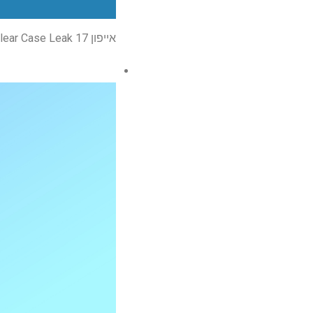
אייפון 17 Pro Clear Case Leak חושף שינוי עיצובי ענק – הנה מה שמציג השמועות