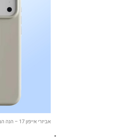
אביזרי אייפון 17 – הנה המקרים החדשים השמועה ועוד ועוד