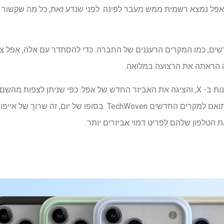
דשים, כמו המקרים הרעננים של החברה. כדי להסתדר עם אלה, אפל צפ
הדליפה סוני דיקסון שיתפה תמונות ב- X, והציגה את האביזר החדש של אפל. כפי שניתן 
דליפות אחרות הציעו שזה יהיה תואם למקרים החדשים TechWoven. בסו