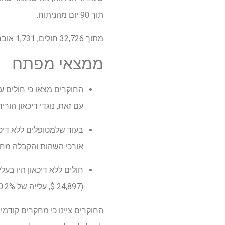
תוך 90 יום מהניתוח.
מתוך 32,726 חולים, 1,731 אובחנו גם הם עם דיכאון. מבין אותם חולים, 1,253 קיבלו מרשם נגד דיכאון ו 478 לא עשו זאת.
ממצאי מפתח
החוקרים מצאו כי חולים עם
עם זאת, נוגדי דיכאון הור
בעוד שלמטופלים ללא דיכא
אורכי השהות והקבלה מחדש
(24,897 $, עלייה של 10.2%) לדיכאון.
החוקרים ציינו כי מחקרים קודמים 