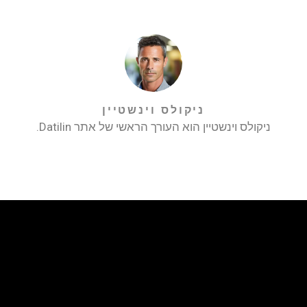
ניקולס וינשטיין
ניקולס וינשטיין הוא העורך הראשי של אתר Datilin.