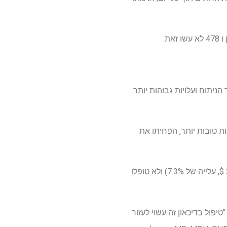
ניתוח ועלויות גבוהות יותר.
ת טובות יותר, הפחיתו את
חולים ללא דיכאון היו בעלי הטיפול הנמוך ביותר (17,551 $), ואחריהם מטופלים שטופלו (22,086 $, עלייה של 7.3%) ולא טופלו
טיפול בדיכאון זה עשוי לעזור