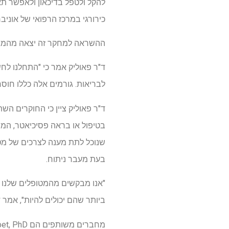
כירורגי במרכז הרפואי של אוניב
ההשראה למחקר זה יצאה מהמגפה Covid-19, שהביאה מודעות מוגברת לברי
ד"ר פאוליק אמר כי "התחלנו לח
לבריאות. גורמים אלה כללו חוסר
ד"ר פאוליק ציין כי החוקרים הש
בטיפול או בראה פסיכיאטר, המה
שנוכל לתת מענה לצרכים של מט
בעת מעבר ניתוח.
"אנו מבקשים מהמטופלים שלנו ל
ביותר שהם יכולים להיות", אמר ד
מחברים משותפים הם Sidharth Iyer, BS; Selamawit Woldesenbet, PhD; ומוג'טבה חליל, MBBS.