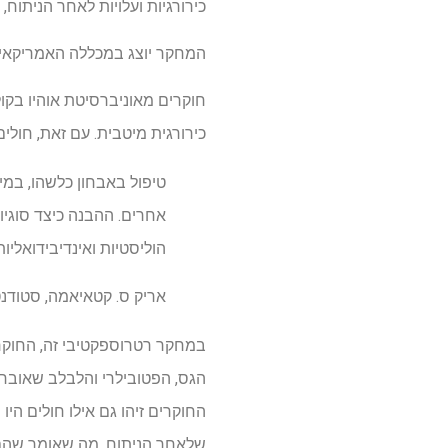
כירורגיות ועלויות לאחר הניתוח
המחקר יוצג במכללה האמריקאית למנתחים (ACS) הקונגרס הקליני 25
חוקרים מאוניברסיטת אוהיו בקול
כירורגית מיטבית. עם זאת, חולים
טיפול באבחון כלשהו, ​​במ
אחרים. ההבנה כיצד סוגיו
הוליסטיות ואינדיבידואליו
אריק ס. קטאיאמה, סטודנ
החוקרים זיהו גם אילו חולים הי