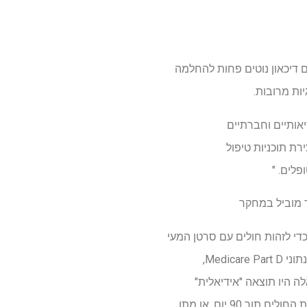
עם דיכאון נוטים פחות להחלמה
יות מרובות.
יאותיים וחברתיים
רת תוכניות טיפול
פלים. "
 מוביל במחקר
קר רטרוספקטיבי זה, החוקרים בדקו נתוני מעקב, אפידמיולוגיה ותוצאות סיום (SEER)-Medicare כדי לזהות חולים עם סרטן המעי
הגס, הפטובילרי והלבלב שאובחנו גם הם עם דיכאון 12 חודשים לפני או אחרי אבחון סרטן. באמצעות נתוני Medicare Part D,
לה היו תוצאה "אידיאלית"
שלאחר הניתוח, מה שאומר שהם לא דיווחו על סיבוכים, היו שהות ארוכה בבית החולים, לא הוחזרו לבית החולים תוך 90 יום, או מתו