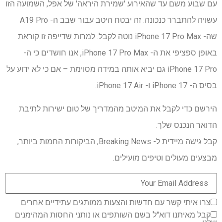
עם שבוע משם עד שהאירוע 'שמירת היראה' של אפל, השמועה הזו
עשויה להתברר כנכונה. זה יבטח היטב עבור שבב ה- A19 Pro
שה- iPhone 17 Pro Max נוטה לקבל. למרות שדייפה זו קוראת
באופן ספציפי את ה- iPhone 17 Pro Max, אנו חושדים כי ה-
iPhone 17 Pro גם יביא אותה במידה מסוימת – אם כי לא ידוע על
בסיס ה- iPhone 17 ו- iPhone 17 Air.
הירשם כדי לקבל את המיטב מהמדריך של טום ישירות לתיבת
הדואר הנכנס שלך.
קבל גישה מיידית ל- Breaking News, הביקורות החמות ביותר,
מבצעים מעולים וטיפים מועילים.
צרו איתי קשר עם חדשות והצעות ממותגים עתידיים אחרים
קבל מאיתנו דוא"ל בשם השותפים או נותני החסות המהימנים