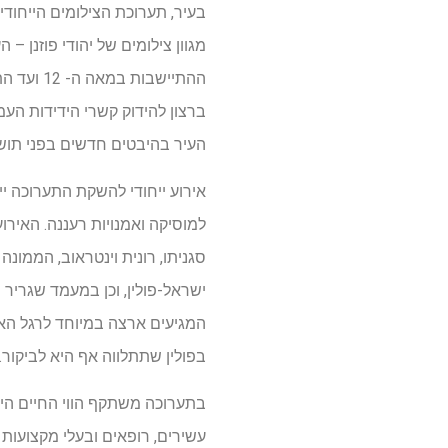
בעיר, תערוכת הצילומים הייחודית
מגוון צילומים של יהודי פוזנן 
ההתיישבו
ברצון להידוק קשרי הידידות העמ
העיר בהיבטים חדשים בפני תושב
למוסיקה ואמנויות רעננה. האירו
סגניתו, רונית וינטראוב, הממונה ע
ישראל-פולין, וכן במעמד שגריר פו
המגיעים ארצה במיוחד לרגל האיר
בפולין שתתלווה אף היא לביקור. 
בתערוכה משתקף הווי החיים היי