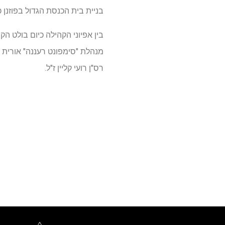
בניית בית הכנסת הגדול בפוזנן כ- 1600 אי
בין אפיוני הקהילה כיום בולט ה
מנהלת "סימפונט רעננה" אורית פ
רס"ן רועי קליין ז"ל.