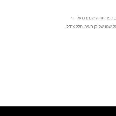
, ספר תורה שנתרם על ידי
 שמו של בן העיר, חלל צה"ל,