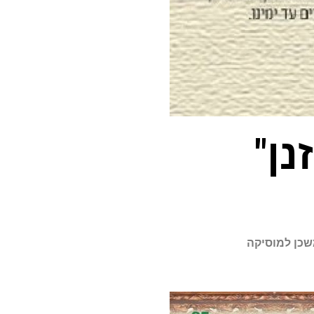
נן"
משכן למוסיקה