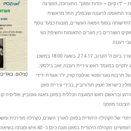
 – "דו קיום – יהדות ופוזנן". התערוכה, המציגה
– העיר התאומה לרעננה שבפולין, החל מראשית
ת במאה ה- 12 ועד התחדשותה בסוף המאה העשרים, מוצגת כצעד נוסף
וקים השוררים בין הערים התאומות וחשיפת הווי
י רעננה.
אירוע ייחודי להשקת התערוכה ייערך ביום ה' הקרוב, 27.4.17, בשעה 18:00 במשכן
ע יתקיים במעמד ראש עיריית רעננה, זאב בילסקי,
(צילום: באדיבו
ל תרבות נוער ופנאי ואילונה קוזין, יו"ר אגודת ידידי
לין בישראל יאצק חודורוביץ, בכירי עיריית פוזנן
וע ובראשם ראש המועצה הכללית בפוזנן ג'אגוז גאנוביץ, ואליסיה קו
הציבור מוזמן!
חודי של הקהילה היהודית בפוזנן לאורך השנים, כקהילה מודרנית ומש