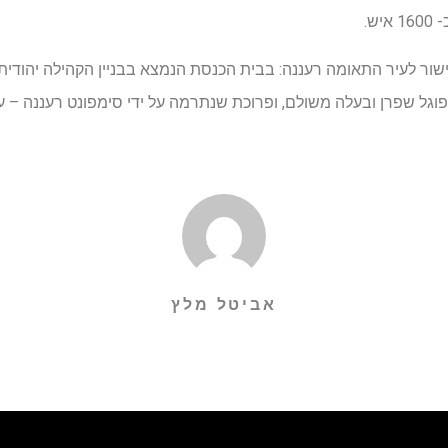
ש.
קישור לעיר התאומה רעננה: בבית הכנסת הנמצא בבניין הקהילה יהודית
וגל שפרן ובעלה משולם, ופרוכת שנתרמה על ידי סימפונט רעננה – על
אביטל מלץ