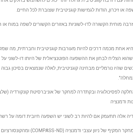
חות עם רזרבה קוגניטיבית גדולה יותר יכולים להשתמש בחלקים אח
ה או זיכרון, הודות לגמישות קוגניטיבית שצוברת לכל החיים.
זרבה מוחית הקשורה לדו-לשוניות באזורים הקשורים לשפה במוח או רז
יא אחת מכמה דרכים להיות מעורבות קוגניטיבית וחברתית, מה שמק
 שהוא הצליח לבחון את ההשפעה הפוטנציאלית של היותו דו-לשוני על 
שים שהיו נורמליים מבחינה קוגניטיבית, לאלה שנמצאים בסיכון גבוה 
מחלה".
ות ודמנציה
דיה אלה תתעמק אם להיות רב לשוני יש השפעה חיובית דומה על רשת
החוקרים השתמשו בנתונים מהמחקר המקיף של ניוון