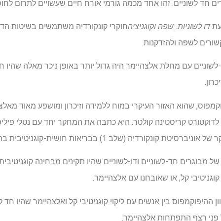
 חד לשוניים. זהו אחד מכמה גורמי אורח חיים שעשויים לתרום לחוס
עת
דו לשוניות: שפה וקוגניציה
חוקרי קונקורדיה משתמשים בשיטות הדמ
ורים לשפה ולהזדקנות.
שוניים עם מחלת אלצהיימר היה גדול יותר באופן ניכר מאלה שהיו 
כרון.
פוקמפוס, שהוא האזור העיקרי במוח ללמידה וזיכרון ומושפע מאוד מא
וקטורט קריסטינה קולטר. היא כתבה את המחקר יחד עם נטלי פילי
דיה (שלב 1) בבריאות חושית-קוגניטיבית בהזדקנות ודמנציה.
ל מבוגרים חד-לשוניים ודו-לשוניים שהיו תקינים מבחינה קוגניטיבית,
 קוגניטיבי קל, או שאובחנו עם אלצהיימר.
ן ההיפוקמפוס בין אנשים עם ליקוי קוגניטיבי קל ואלצהיימר שהיו חד לש
 פני רצף התפתחות אלצהיימר.