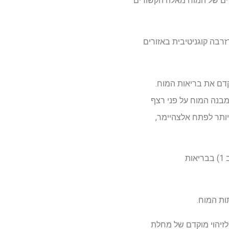
רים של המוח מאלה הקשורים
רבה קוגניטיבית באזורים
דם את בריאות המוח.
מבנה המוח על פני רצף
יותר לפתח אלצהיימר,
נטלי פיליפס, פרופסור במחלקה לפסיכולוגיה ובקתדרה למחקר של אוניברסיטת קונקורדיה (שלב 1) בבריאות
ות המוח.
 עצבי ודמנציה (COMPASS-ND) ומהקונסורציום לזיהוי מוקדם של מחלת