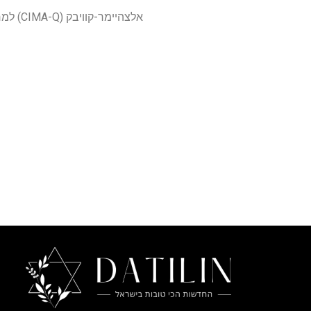
אלצהיימר-קוויבק (CIMA-Q) למחקר זה.