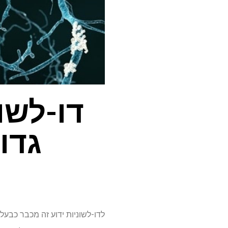
דו-לשו
גדו
לדו-לשוניות ידוע זה מכבר כבע