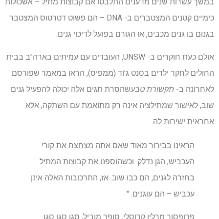
במשך עשרות שנים מדענים התלבטו אם קבוצות מתיל – אשכולות
כימיים קטנים המצטברים ב- DNA – הם פשוט דטרטוס המצטבר
בגנום בו גנים מכבים, או הגורם בפועל לדיכוי גנים.
אולם כעת חוקרים ב- UNSW, העובדים עם עמיתים בארה"ב בבית
החולים לחקר ילדים בסנט ג'וד (ממפיס), הראו במאמר שפורסם
לאחרונה ב-
תקשורת טבע
שהסרת תגים אלה יכולה להפעיל גנים
שוב, לאישור שמתילציה אינה רק מתואמת עם השתקה, אלא
אחראית ישירות לה.
הראינו בבירור מאוד שאם אתה מצחצח את קורי
העכביש, הגן נדלק. וכשהוספנו את קבוצות המתיל
בחזרה לגנים, הם כבו שוב. אז, התרכובות האלה אינן
עכביש – הם עוגנים. "
פרופסור מרלין קרוסלי, סופר מוביל, סגן סגן סגן