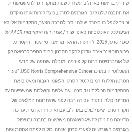
שירותי בריאות בארה"ב. עשרות שנות מחקר הגדילו משמעותית
את ההבנה שלנו לגבי הגורמים לסרטן, כיצד לזהות אותו מוקדם
וכיצד לטפל בו בצורה יעילה יותר. למרבה הצער, התקדמות אלו לא
הגיעו לכל האוכלוסיות באופן שווה", אמר.
דוח התקדמות AACR על
פערי סרטן 2026
יו"ר ועדת ההיגוי מריאנה סי שטרן, דוקטורט,
פרופסור ויו"ר אירה גודמן לחקר הסרטן בבית הספר לרפואה קק
של אוניברסיטת דרום קליפורניה ומנהלת שותפה של מדעי
האוכלוסייה במרכז USC Norris Comprehensive Cancer. "פערי
הסרטן הללו תורמים לנטל הסרטן הלאומי הגבוה ומאטים את
ההתקדמות הכוללת נגד סרטן, עם עלויות והשלכות שמשפיעות על
המדינה כולה. נותרה עבודה רבה לפני שהיתרונות המלאים של
חקר הסרטן יגיעו לכולם בארה"ב. עם זאת, ההתקדמות עד כה
מדגימה מה ניתן להשיג כשאנחנו משקיעים בהבנה ובטיפול
בגורמים השורשיים לפערי סרטן. אנחנו יכולים לפתח אסטרטגיות